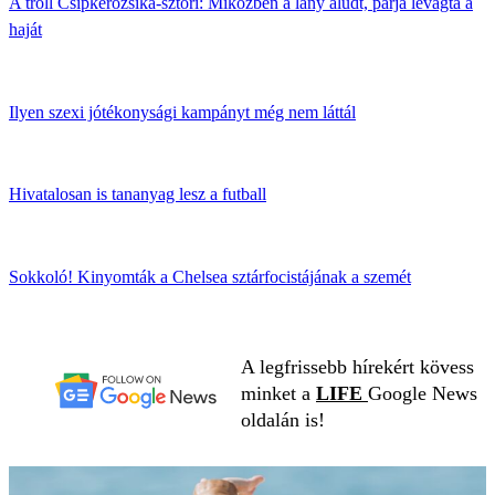
A troll Csipkerózsika-sztori: Miközben a lány aludt, párja levágta a
haját
Ilyen szexi jótékonysági kampányt még nem láttál
Hivatalosan is tananyag lesz a futball
Sokkoló! Kinyomták a Chelsea sztárfocistájának a szemét
A legfrissebb hírekért kövess
minket a
LIFE
Google News
oldalán is!