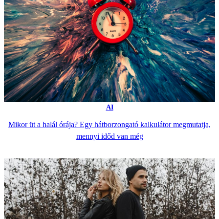
AI
Mikor üt a halál órája? Egy hátborzongató kalkulátor megmutatja,
mennyi időd van még