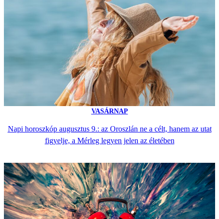
VASÁRNAP
Napi horoszkóp augusztus 9.: az Oroszlán ne a célt, hanem az utat
figyelje, a Mérleg legyen jelen az életében