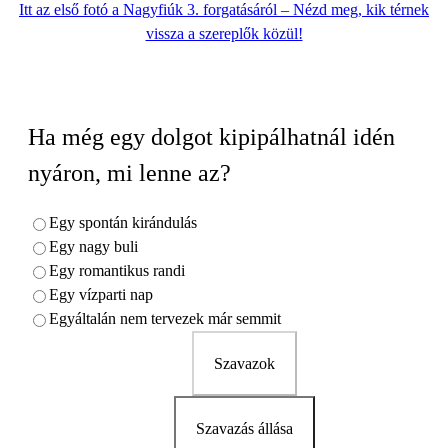
Itt az első fotó a Nagyfiúk 3. forgatásáról – Nézd meg, kik térnek
vissza a szereplők közül!
Ha még egy dolgot kipipálhatnál idén
nyáron, mi lenne az?
Egy spontán kirándulás
Egy nagy buli
Egy romantikus randi
Egy vízparti nap
Egyáltalán nem tervezek már semmit
Szavazok
Szavazás állása