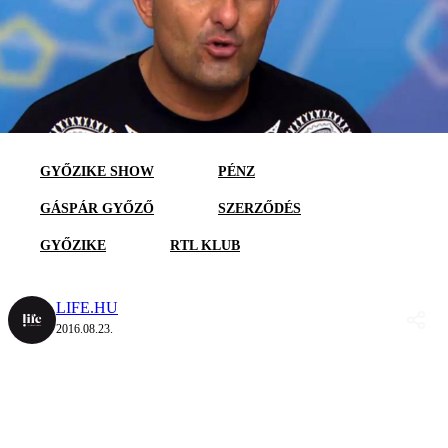
GYŐZIKE SHOW
PÉNZ
GÁSPÁR GYŐZŐ
SZERZŐDÉS
GYŐZIKE
RTL KLUB
LIFE.HU
2016.08.23.