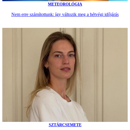
METEOROLÓGIA
Nem erre számítottunk: így változik meg a hétvégi időjárás
SZTÁRCSEMETE