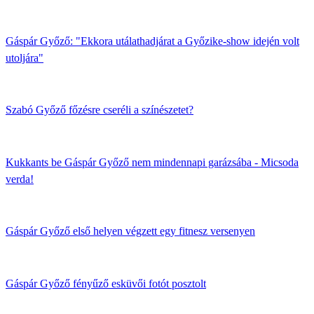
Gáspár Győző: "Ekkora utálathadjárat a Győzike-show idején volt
utoljára"
Szabó Győző főzésre cseréli a színészetet?
Kukkants be Gáspár Győző nem mindennapi garázsába - Micsoda
verda!
Gáspár Győző első helyen végzett egy fitnesz versenyen
Gáspár Győző fényűző esküvői fotót posztolt