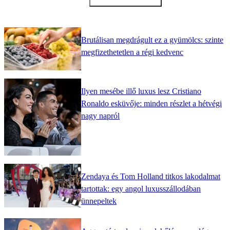
Brutálisan megdrágult ez a gyümölcs: szinte
megfizethetetlen a régi kedvenc
Ilyen mesébe illő luxus lesz Cristiano
Ronaldo esküvője: minden részlet a hétvégi
nagy napról
Zendaya és Tom Holland titkos lakodalmat
tartottak: egy angol luxusszállodában
ünnepeltek