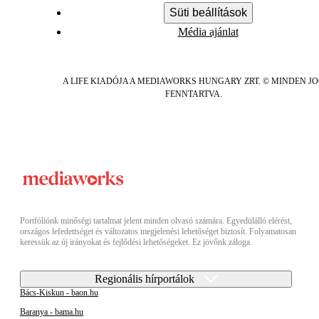
Süti beállítások
Média ajánlat
A LIFE KIADÓJA A MEDIAWORKS HUNGARY ZRT. © MINDEN J
FENNTARTVA.
Portfóliónk minőségi tartalmat jelent minden olvasó számára. Egyedülálló elérést,
országos lefedettséget és változatos megjelenési lehetőséget biztosít. Folyamatosan
keressük az új irányokat és fejlődési lehetőségeket. Ez jövőnk záloga.
Regionális hírportálok
Bács-Kiskun - baon.hu
Baranya - bama.hu