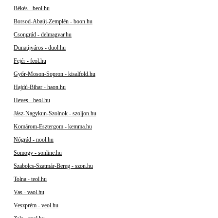
Békés - beol.hu
Borsod-Abaúj-Zemplén - boon.hu
Csongrád - delmagyar.hu
Dunaújváros - duol.hu
Fejér - feol.hu
Győr-Moson-Sopron - kisalfold.hu
Hajdú-Bihar - haon.hu
Heves - heol.hu
Jász-Nagykun-Szolnok - szoljon.hu
Komárom-Esztergom - kemma.hu
Nógrád - nool.hu
Somogy - sonline.hu
Szabolcs-Szatmár-Bereg - szon.hu
Tolna - teol.hu
Vas - vaol.hu
Veszprém - veol.hu