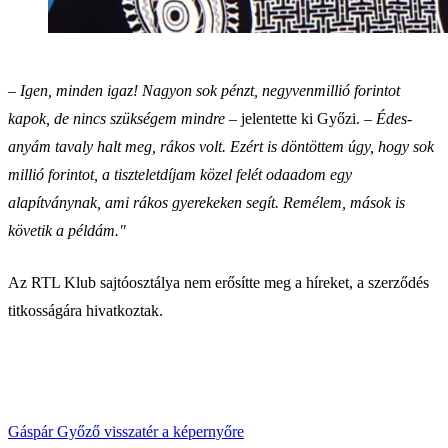
– Igen, minden igaz! Nagyon sok pénzt, negyvenmillió forintot
kapok, de nincs szükségem mindre
– jelentette ki Győzi. –
Édes­
anyám tavaly halt meg, rákos volt. Ezért is döntöttem úgy, hogy sok
millió forintot, a tiszteletdíjam közel felét odaadom egy
alapítványnak, ami rákos gyerekeken segít. Remélem, mások is
követik a példám."
Az RTL Klub sajtóosztálya nem erősítte meg a híreket, a szerződés
titkosságára hivatkoztak.
Gáspár Győző visszatér a képernyőre