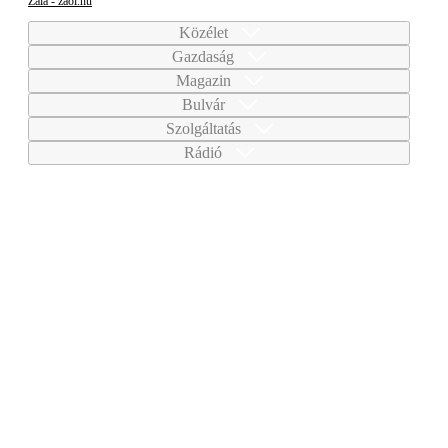
Zala - zaol.hu
Közélet
Gazdaság
Magazin
Bulvár
Szolgáltatás
Rádió