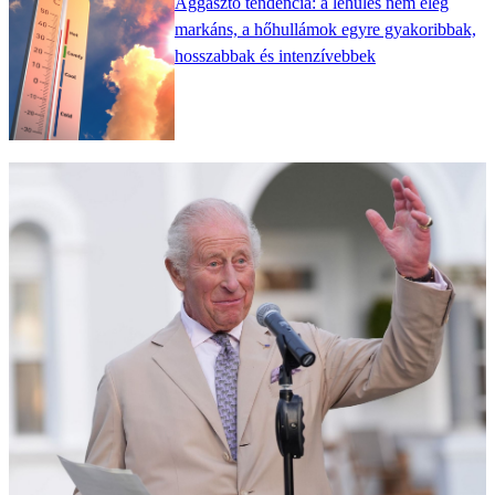
Aggasztó tendencia: a lehűlés nem elég
markáns, a hőhullámok egyre gyakoribbak,
hosszabbak és intenzívebbek