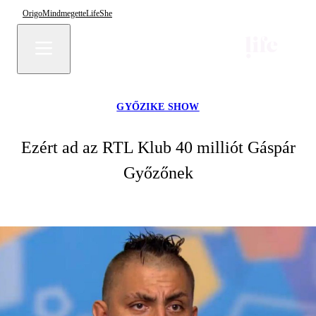
Origo
Mindmegette
Life
She
GYŐZIKE SHOW
Ezért ad az RTL Klub 40 milliót Gáspár
Győzőnek