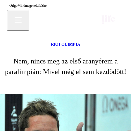
Origo
Mindmegette
Life
She
RIÓI OLIMPIA
Nem, nincs meg az első aranyérem a
paralimpián: Mivel még el sem kezdődött!