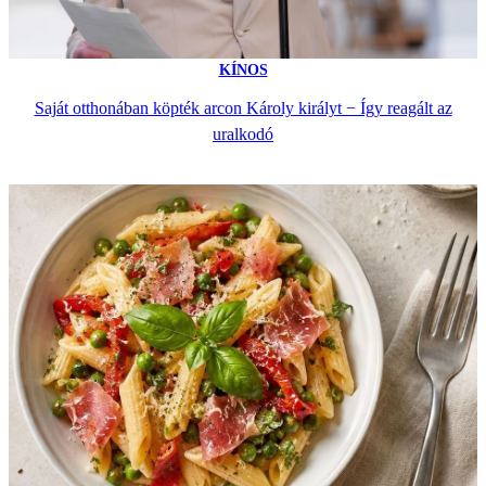
KÍNOS
Saját otthonában köpték arcon Károly királyt − Így reagált az
uralkodó