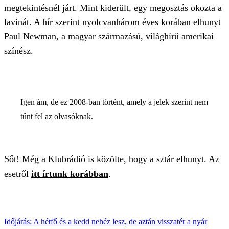
megtekintésnél járt. Mint kiderült, egy megosztás okozta a
lavinát. A hír szerint nyolcvanhárom éves korában elhunyt
Paul Newman, a magyar származású, világhírű amerikai
színész.
Igen ám, de ez 2008-ban történt, amely a jelek szerint nem
tűnt fel az olvasóknak.
Sőt! Még a Klubrádió is közölte, hogy a sztár elhunyt. Az
esetről
itt írtunk korábban
.
Időjárás: A hétfő és a kedd nehéz lesz, de aztán visszatér a nyár