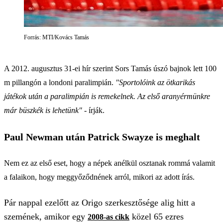
Forrás: MTI/Kovács Tamás
A 2012. augusztus 31-ei hír szerint Sors Tamás úszó bajnok lett 100
m pillangón a londoni paralimpián.
"Sportolóink az ötkarikás
játékok után a paralimpián is remekelnek. Az első aranyérmünkre
már büszkék is lehetünk"
- írják.
Paul Newman után Patrick Swayze is meghalt
Nem ez az első eset, hogy a népek anélkül osztanak rommá valamit
a falaikon, hogy meggyőződnének arról, mikori az adott írás.
Pár nappal ezelőtt az Origo szerkesztősége alig hitt a
szemének, amikor egy
közel 65 ezres
2008-as cikk