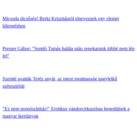
Micsoda dicsőség! Berki Krisztiánról elneveznek egy elemet
lólengésben
Presser Gábor: "Somló Tamás halála után zenekarunk többé nem lép
fel"
Szentté avatták Teréz anyát, az isteni irgalmasság nagylelkű
szétosztóját
"Ez nem pornószínház!" Erotikus vándorcirkuszban hegedülnek a
magyar ikerlányok