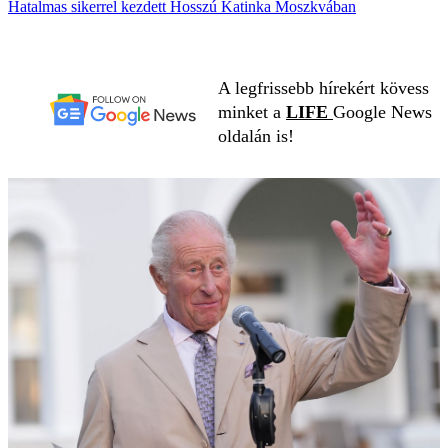
Hatalmas sikerrel kezdett Hosszú Katinka Moszkvában
A legfrissebb hírekért kövess
minket a
LIFE
Google News
oldalán is!