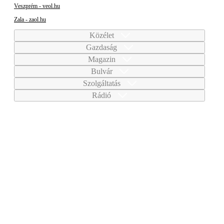
Veszprém - veol.hu
Zala - zaol.hu
Közélet
Gazdaság
Magazin
Bulvár
Szolgáltatás
Rádió