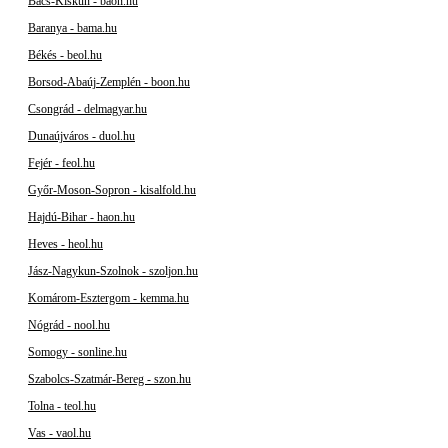
Bács-Kiskun - baon.hu
Baranya - bama.hu
Békés - beol.hu
Borsod-Abaúj-Zemplén - boon.hu
Csongrád - delmagyar.hu
Dunaújváros - duol.hu
Fejér - feol.hu
Győr-Moson-Sopron - kisalfold.hu
Hajdú-Bihar - haon.hu
Heves - heol.hu
Jász-Nagykun-Szolnok - szoljon.hu
Komárom-Esztergom - kemma.hu
Nógrád - nool.hu
Somogy - sonline.hu
Szabolcs-Szatmár-Bereg - szon.hu
Tolna - teol.hu
Vas - vaol.hu