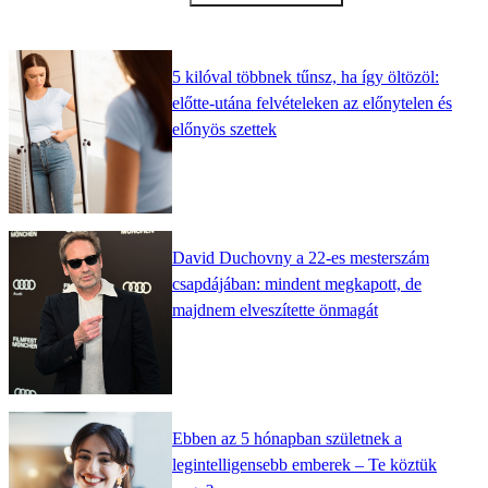
5 kilóval többnek tűnsz, ha így öltözöl:
előtte-utána felvételeken az előnytelen és
előnyös szettek
David Duchovny a 22-es mesterszám
csapdájában: mindent megkapott, de
majdnem elveszítette önmagát
Ebben az 5 hónapban születnek a
legintelligensebb emberek – Te köztük