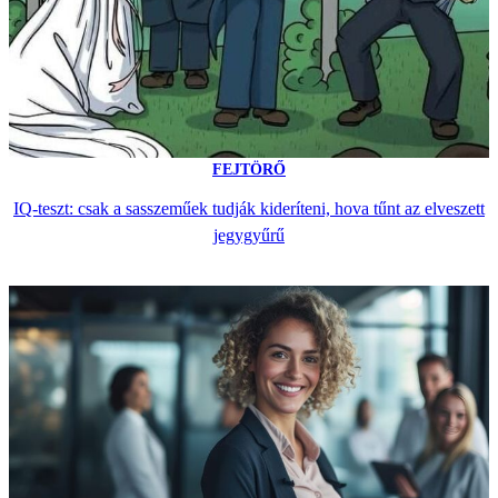
FEJTÖRŐ
IQ-teszt: csak a sasszeműek tudják kideríteni, hova tűnt az elveszett
jegygyűrű