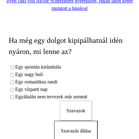
Ilyen cuki volt Nicole Scherzinger gyerekként, ritkán látott képet
mutatott a húgával
Ha még egy dolgot kipipálhatnál idén
nyáron, mi lenne az?
Egy spontán kirándulás
Egy nagy buli
Egy romantikus randi
Egy vízparti nap
Egyáltalán nem tervezek már semmit
Szavazok
Szavazás állása