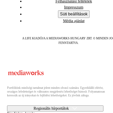
Felhasználási feltételek
Impresszum
Süti beállítások
Média ajánlat
A LIFE KIADÓJA A MEDIAWORKS HUNGARY ZRT. © MINDEN J
FENNTARTVA.
Portfóliónk minőségi tartalmat jelent minden olvasó számára. Egyedülálló elérést,
országos lefedettséget és változatos megjelenési lehetőséget biztosít. Folyamatosan
keressük az új irányokat és fejlődési lehetőségeket. Ez jövőnk záloga.
Regionális hírportálok