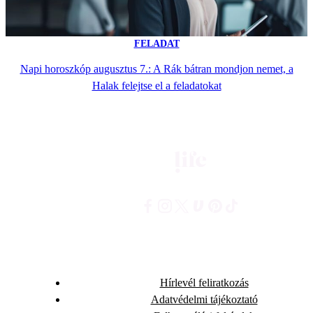
FELADAT
Napi horoszkóp augusztus 7.: A Rák bátran mondjon nemet, a
Halak felejtse el a feladatokat
Hírlevél feliratkozás
Adatvédelmi tájékoztató