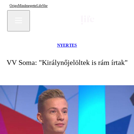
Origo
Mindmegette
Life
She
NYERTES
VV Soma: "Királynőjelöltek is rám írtak"