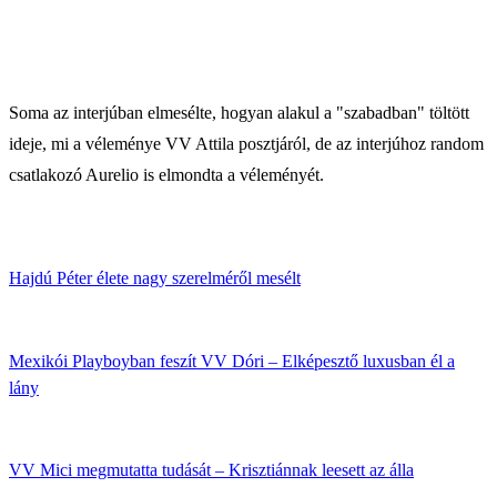
Soma az interjúban elmesélte, hogyan alakul a "szabadban" töltött
ideje, mi a véleménye VV Attila posztjáról, de az interjúhoz random
csatlakozó Aurelio is elmondta a véleményét.
Hajdú Péter élete nagy szerelméről mesélt
Mexikói Playboyban feszít VV Dóri – Elképesztő luxusban él a
lány
VV Mici megmutatta tudását – Krisztiánnak leesett az álla