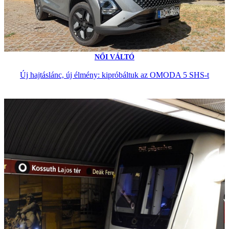
NŐI VÁLTÓ
Új hajtáslánc, új élmény: kipróbáltuk az OMODA 5 SHS-t