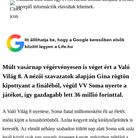
szereplő információk elavultak lehetnek.
Itt állíthatja be, hogy a Google keresőben elsők
között legyen a Life.hu
Múlt vasárnap végérvényesen is véget ért a Való
Világ 8. A nézői szavazatok alapján Gina rögtön
kipottyant a fináléból, végül VV Soma nyerte a
játékot, így gazdagabb lett 36 millió forinttal.
A Való Világ 8 nyertese, Soma fiatal milliomosként éli az életét,
mióta kijött a luxusbörtönből. Azóta kegyeit még királynőjelöltek is
keresték. Az elmúlt néhány szabadon töltött nap alatt Soma sok száz
levél közül csak egy negatív üzenetet kapott, miközben például a