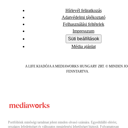
Hírlevél feliratkozás
Adatvédelmi tájékoztató
Felhasználási feltételek
Impresszum
Süti beállítások
Média ajánlat
A LIFE KIADÓJA A MEDIAWORKS HUNGARY ZRT. © MINDEN J
FENNTARTVA.
Portfóliónk minőségi tartalmat jelent minden olvasó számára. Egyedülálló elérést,
országos lefedettséget és változatos megjelenési lehetőséget biztosít. Folyamatosan