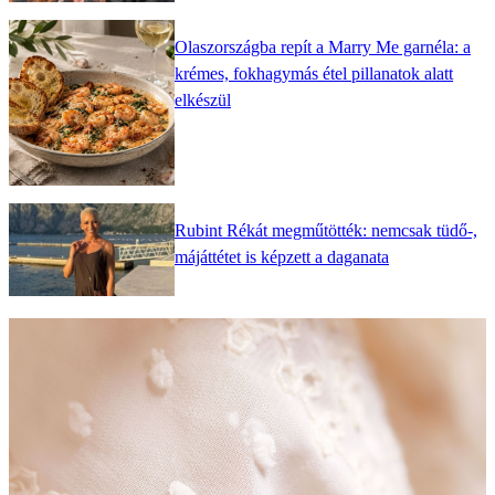
Olaszországba repít a Marry Me garnéla: a
krémes, fokhagymás étel pillanatok alatt
elkészül
Rubint Rékát megműtötték: nemcsak tüdő-,
májáttétet is képzett a daganata