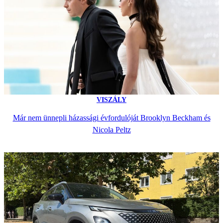
VISZÁLY
Már nem ünnepli házassági évfordulóját Brooklyn Beckham és
Nicola Peltz