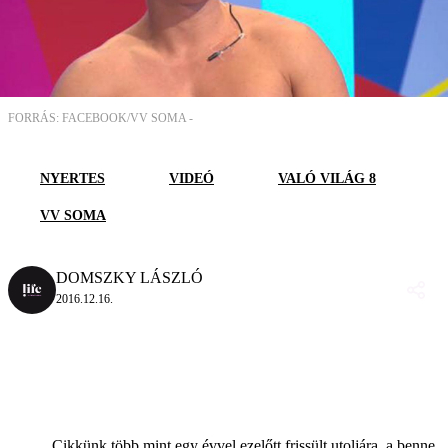
FORRÁS: FACEBOOK/VV SOMA -
NYERTES
VIDEÓ
VALÓ VILÁG 8
VV SOMA
DOMSZKY LÁSZLÓ
2016.12.16.
Cikkünk több mint egy évvel ezelőtt frissült utoljára, a benne