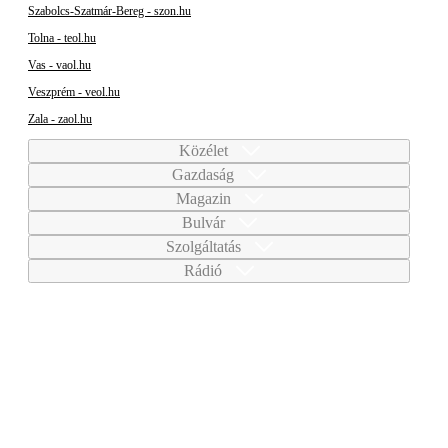
Szabolcs-Szatmár-Bereg - szon.hu
Tolna - teol.hu
Vas - vaol.hu
Veszprém - veol.hu
Zala - zaol.hu
Közélet
Gazdaság
Magazin
Bulvár
Szolgáltatás
Rádió