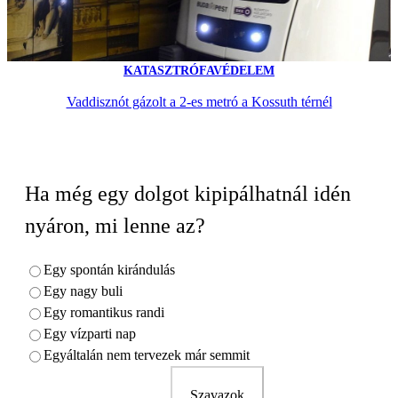
KATASZTRÓFAVÉDELEM
Vaddisznót gázolt a 2-es metró a Kossuth térnél
Ha még egy dolgot kipipálhatnál idén
nyáron, mi lenne az?
Egy spontán kirándulás
Egy nagy buli
Egy romantikus randi
Egy vízparti nap
Egyáltalán nem tervezek már semmit
Szavazok