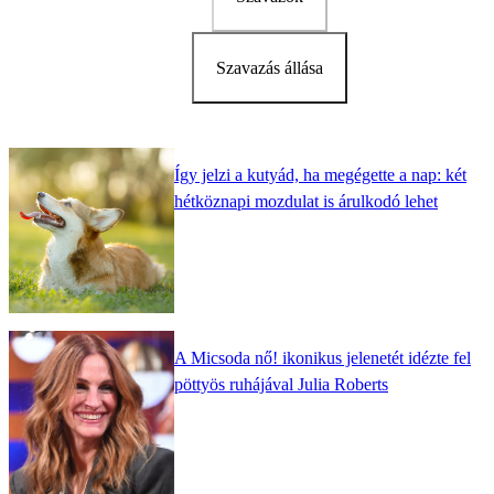
Szavazás állása
Így jelzi a kutyád, ha megégette a nap: két
hétköznapi mozdulat is árulkodó lehet
A Micsoda nő! ikonikus jelenetét idézte fel
pöttyös ruhájával Julia Roberts