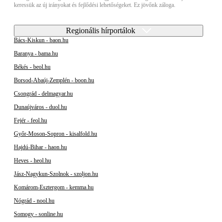
keressük az új irányokat és fejlődési lehetőségeket. Ez jövőnk záloga.
Regionális hírportálok
Bács-Kiskun - baon.hu
Baranya - bama.hu
Békés - beol.hu
Borsod-Abaúj-Zemplén - boon.hu
Csongrád - delmagyar.hu
Dunaújváros - duol.hu
Fejér - feol.hu
Győr-Moson-Sopron - kisalfold.hu
Hajdú-Bihar - haon.hu
Heves - heol.hu
Jász-Nagykun-Szolnok - szoljon.hu
Komárom-Esztergom - kemma.hu
Nógrád - nool.hu
Somogy - sonline.hu