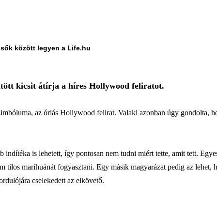
lsők között legyen a Life.hu
tött kicsit átírja a híres Hollywood feliratot.
 szimbóluma, az óriás Hollywood felirat. Valaki azonban úgy gondolta, h
 indítéka is lehetett, így pontosan nem tudni miért tette, amit tett. Egye
m tilos marihuánát fogyasztani. Egy másik magyarázat pedig az lehet, h
fordulójára cselekedett az elkövető.