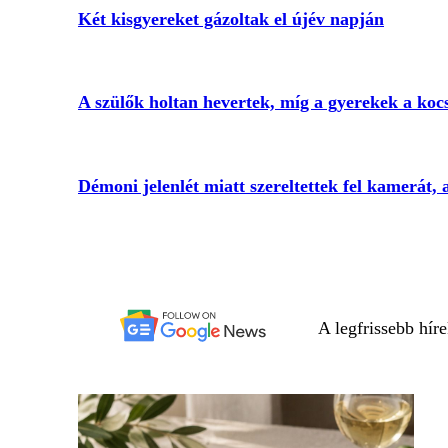
Két kisgyereket gázoltak el újév napján
A szülők holtan hevertek, míg a gyerekek a kocs
Démoni jelenlét miatt szereltettek fel kamerát, 
A legfrissebb hír