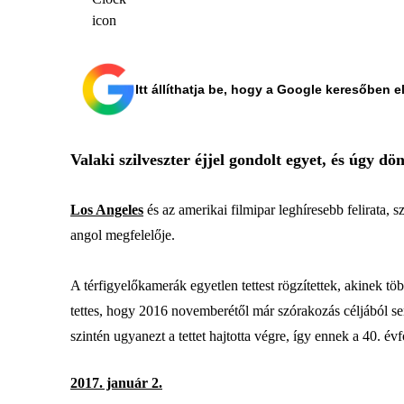
Itt állíthatja be, hogy a Google keresőben e
Valaki szilveszter éjjel gondolt egyet, és úgy dön
Los Angeles
és az amerikai filmipar leghíresebb felirata,
angol megfelelője.
A térfigyelőkamerák egyetlen tettest rögzítettek, akinek több
tettes, hogy 2016 novemberétől már szórakozás céljából se
szintén ugyanezt a tettet hajtotta végre, így ennek a 40. év
2017. január 2.