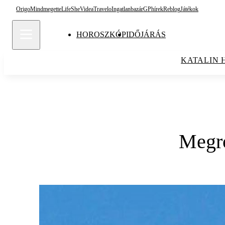
Origo
Mindmegette
Life
She
Videa
Travelo
Ingatlanbazár
GPhírek
Reblog
Játékok
HOROSZKÓP
IDŐJÁRÁS
KATALIN 
Megro