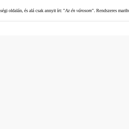
gi oldalán, és alá csak annyit írt: "
Az én városom
". Rendszeres marihu