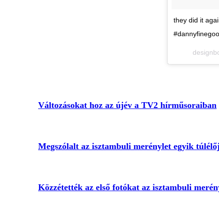
they did it ag
#dannyfinego
designb
Változásokat hoz az újév a TV2 hírműsoraiban
Megszólalt az isztambuli merénylet egyik túlélőj
Közzétették az első fotókat az isztambuli merén