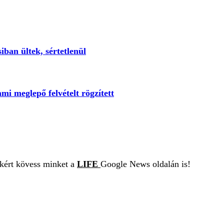
iban ültek, sértetlenül
ami meglepő felvételt rögzített
ekért kövess minket a
LIFE
Google News oldalán is!