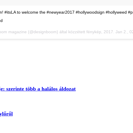
ain! #itsLA to welcome the #newyear2017 #hollywoodsign #hollyweed #p
od
oom magazine (@designboom) által közzétett fénykép,
2017. Jan 2., 
e: szerinte több a halálos áldozat
ylőről