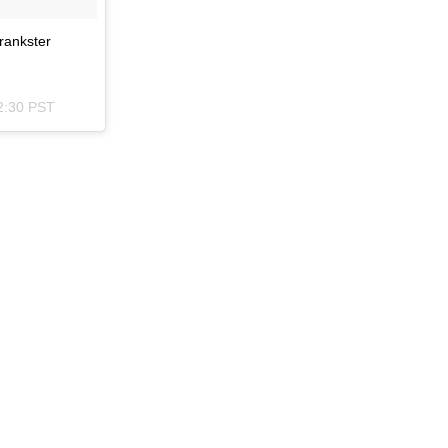
rankster
02:30 PST