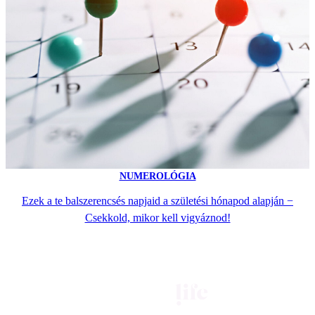
NUMEROLÓGIA
Ezek a te balszerencsés napjaid a születési hónapod alapján −
Csekkold, mikor kell vigyáznod!