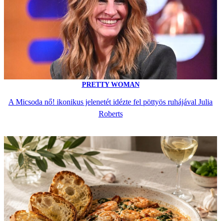
PRETTY WOMAN
A Micsoda nő! ikonikus jelenetét idézte fel pöttyös ruhájával Julia
Roberts