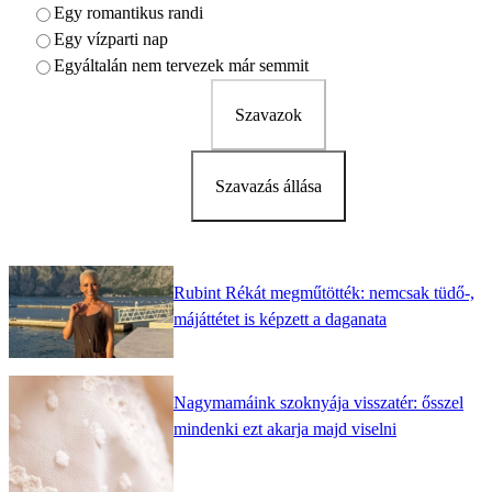
Egy romantikus randi
Egy vízparti nap
Egyáltalán nem tervezek már semmit
Szavazok
Szavazás állása
Rubint Rékát megműtötték: nemcsak tüdő-,
májáttétet is képzett a daganata
Nagymamáink szoknyája visszatér: ősszel
mindenki ezt akarja majd viselni