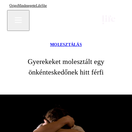
Origo
Mindmegette
Life
She
MOLESZTÁLÁS
Gyerekeket molesztált egy
önkénteskedőnek hitt férfi