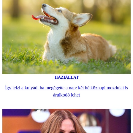
HÁZIÁLLAT
Így jelzi a kutyád, ha megégette a nap: két hétköznapi mozdulat is
árulkodó lehet