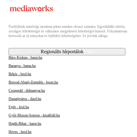
Portfóliónk minőségi tartalmat jelent minden olvasó számára. Egyedülálló elérést,
országos lefedettséget és változatos megjelenési lehetőséget biztosít. Folyamatosan
keressük az új irányokat és fejlődési lehetőségeket. Ez jövőnk záloga.
Regionális hírportálok
Bács-Kiskun - baon.hu
Baranya - bama.hu
Békés - beol.hu
Borsod-Abaúj-Zemplén - boon.hu
Csongrád - delmagyar.hu
Dunaújváros - duol.hu
Fejér - feol.hu
Győr-Moson-Sopron - kisalfold.hu
Hajdú-Bihar - haon.hu
Heves - heol.hu