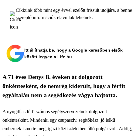
Cikkünk több mint egy évvel ezelőtt frissült utoljára, a benne
szereplő információk elavultak lehetnek.
Itt állíthatja be, hogy a Google keresőben elsők
között legyen a Life.hu
A 71 éves Denys B. éveken át dolgozott
önkéntesként, de nemrég kiderült, hogy a férfit
egyáltalán nem a segédkezés vágya hajtotta.
A nyugdíjas férfi számos segélyszervezetnek dolgozott
önkéntesként. Mindenki egy csupaszív, segítőkész, jó lelkű
embernek ismerte meg, igazi köztiszteletben álló polgár volt. Addig,