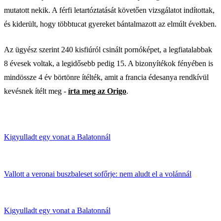
mutatott nekik. A férfi letartóztatását követően vizsgálatot indítottak,
és kiderült, hogy többtucat gyereket bántalmazott az elmúlt években.
Az ügyész szerint 240 kisfiúról csinált pornóképet, a legfiatalabbak
8 évesek voltak, a legidősebb pedig 15. A bizonyítékok fényében is
mindössze 4 év börtönre ítélték, amit a francia édesanya rendkívül
kevésnek ítélt meg -
írta meg az Origo
.
Kigyulladt egy vonat a Balatonnál
Vallott a veronai buszbaleset sofőrje: nem aludt el a volánnál
Kigyulladt egy vonat a Balatonnál