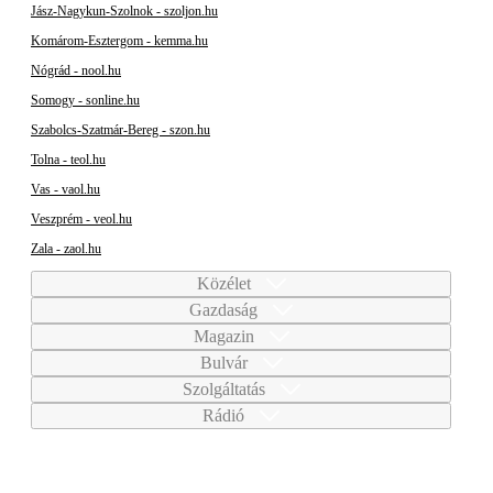
Jász-Nagykun-Szolnok - szoljon.hu
Komárom-Esztergom - kemma.hu
Nógrád - nool.hu
Somogy - sonline.hu
Szabolcs-Szatmár-Bereg - szon.hu
Tolna - teol.hu
Vas - vaol.hu
Veszprém - veol.hu
Zala - zaol.hu
Közélet
Gazdaság
Magazin
Bulvár
Szolgáltatás
Rádió