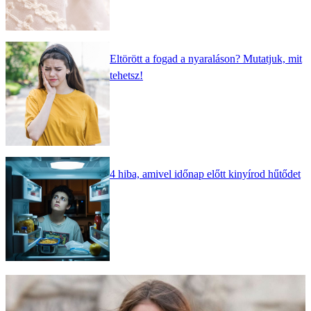
Eltörött a fogad a nyaraláson? Mutatjuk, mit
tehetsz!
4 hiba, amivel időnap előtt kinyírod hűtődet