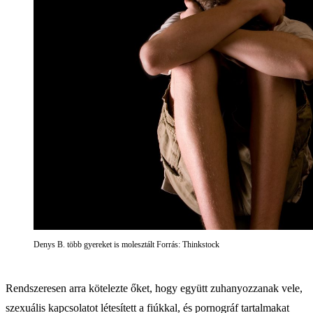
Denys B. több gyereket is molesztált Forrás: Thinkstock
Rendszeresen arra kötelezte őket, hogy együtt zuhanyozzanak vele,
szexuális kapcsolatot létesített a fiúkkal, és pornográf tartalmakat