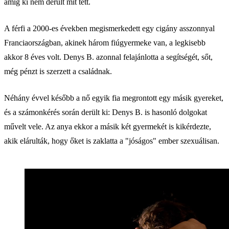
amíg ki nem derült mit tett.
A férfi a 2000-es években megismerkedett egy cigány asszonnyal
Franciaországban, akinek három fiúgyermeke van, a legkisebb
akkor 8 éves volt. Denys B. azonnal felajánlotta a segítségét, sőt,
még pénzt is szerzett a családnak.
Néhány évvel később a nő egyik fia megrontott egy másik gyereket,
és a számonkérés során derült ki: Denys B. is hasonló dolgokat
művelt vele. Az anya ekkor a másik két gyermekét is kikérdezte,
akik elárulták, hogy őket is zaklatta a "jóságos" ember szexuálisan.