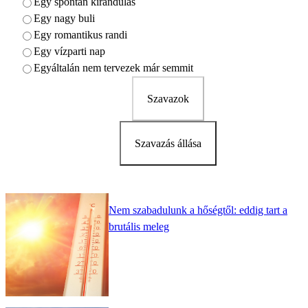
Egy spontán kirándulás
Egy nagy buli
Egy romantikus randi
Egy vízparti nap
Egyáltalán nem tervezek már semmit
Szavazok
Szavazás állása
Nem szabadulunk a hőségtől: eddig tart a
brutális meleg