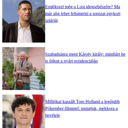
Emlékszel még a Lost idegsebészére? Ma
már alig lehet felismerni a sorozat egykori
sztárját
Szabadságra ment Károly király: mindjárt be
is újított a nyári rezidenciáján
Milliókat kaszált Tom Holland a legújabb
Pókember-filmmel: mutatjuk, mekkora a
bevétele