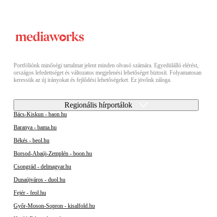
Portfóliónk minőségi tartalmat jelent minden olvasó számára. Egyedülálló elérést,
országos lefedettséget és változatos megjelenési lehetőséget biztosít. Folyamatosan
keressük az új irányokat és fejlődési lehetőségeket. Ez jövőnk záloga.
Regionális hírportálok
Bács-Kiskun - baon.hu
Baranya - bama.hu
Békés - beol.hu
Borsod-Abaúj-Zemplén - boon.hu
Csongrád - delmagyar.hu
Dunaújváros - duol.hu
Fejér - feol.hu
Győr-Moson-Sopron - kisalfold.hu