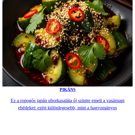
PIKÁNS
Ez a ropogós japán uborkasaláta új szintre emeli a vasárnapi
ebédeket: ezért különlegesebb, mint a hagyományos