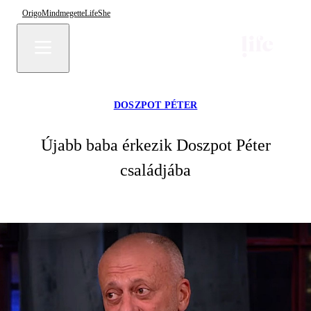
Origo
Mindmegette
Life
She
DOSZPOT PÉTER
Újabb baba érkezik Doszpot Péter
családjába