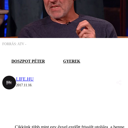
FORRÁS: ATV -
DOSZPOT PÉTER
GYEREK
LIFE.HU
2017.11.16.
Cikkünk több mint egy évvel ezelőtt frissült utoljára, a benne