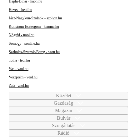
Hajdú-Bihar - haon.hu
Heves - heol.hu
Jász-Nagykun-Szolnok - szoljon.hu
Komárom-Esztergom - kemma.hu
Nógrád - nool.hu
Somogy - sonline.hu
Szabolcs-Szatmár-Bereg - szon.hu
Tolna - teol.hu
Vas - vaol.hu
Veszprém - veol.hu
Zala - zaol.hu
Közélet
Gazdaság
Magazin
Bulvár
Szolgáltatás
Rádió