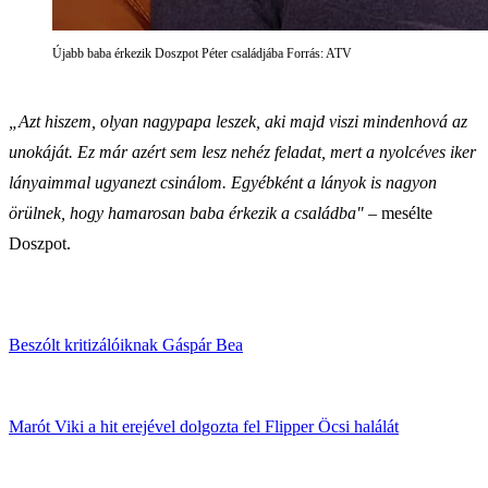
Újabb baba érkezik Doszpot Péter családjába Forrás: ATV
„Azt hiszem, olyan nagypapa leszek, aki majd viszi mindenhová az
unokáját. Ez már azért sem lesz nehéz feladat, mert a nyolcéves iker
lányaimmal ugyanezt csinálom. Egyébként a lányok is nagyon
örülnek, hogy hamarosan baba érkezik a családba"
– mesélte
Doszpot.
Beszólt kritizálóiknak Gáspár Bea
Marót Viki a hit erejével dolgozta fel Flipper Öcsi halálát