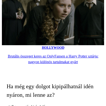
HOLLYWOOD
Brutális összeget keres az OnlyFansen a Harry Potter sztárja:
nagyon különös tartalmakat gyárt
Ha még egy dolgot kipipálhatnál idén
nyáron, mi lenne az?