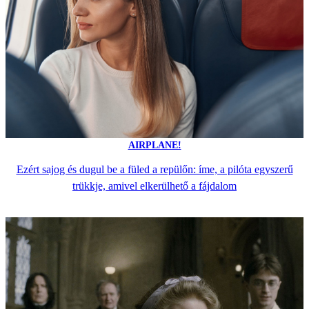
AIRPLANE!
Ezért sajog és dugul be a füled a repülőn: íme, a pilóta egyszerű
trükkje, amivel elkerülhető a fájdalom