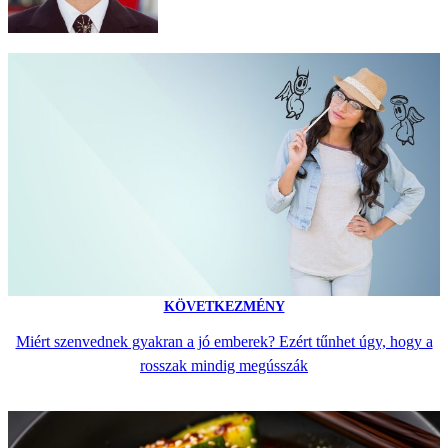
KÖVETKEZMÉNY
Miért szenvednek gyakran a jó emberek? Ezért tűnhet úgy, hogy a
rosszak mindig megússzák