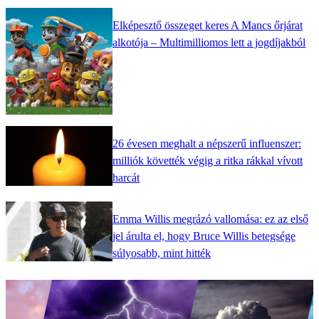
Elképesztő összeget keres A Mancs őrjárat
alkotója – Multimilliomos lett a jogdíjakból
26 évesen meghalt a népszerű influenszer:
milliók követték végig a ritka rákkal vívott
harcát
Emma Willis megrázó vallomása: ez az első
jel árulta el, hogy Bruce Willis betegsége
súlyosabb, mint hitték