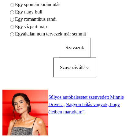
Egy spontán kirándulás
Egy nagy buli
Egy romantikus randi
Egy vízparti nap
Egyáltalán nem tervezek már semmit
Szavazok
Szavazás állása
Súlyos autóbalesetet szenvedett Minnie
Driver: „Nagyon hálás vagyok, hogy
életben maradtam”