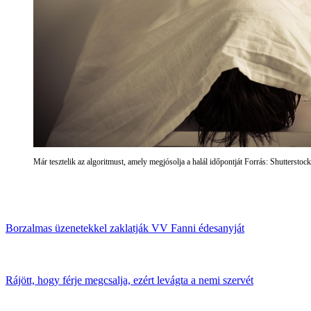
Már tesztelik az algoritmust, amely megjósolja a halál időpontját Forrás: Shutterstock
Borzalmas üzenetekkel zaklatják VV Fanni édesanyját
Rájött, hogy férje megcsalja, ezért levágta a nemi szervét