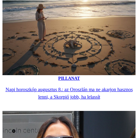
PILLANAT
Napi horoszkóp augusztus 8.: az Oroszlán ma ne akarjon hasznos
lenni, a Skorpió jobb, ha lelassít