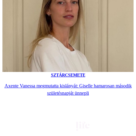
SZTÁRCSEMETE
Axente Vanessa megmutatta kislányát: Giselle hamarosan második
születésnapját ünnepli