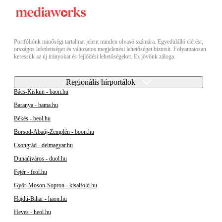
Portfóliónk minőségi tartalmat jelent minden olvasó számára. Egyedülálló elérést,
országos lefedettséget és változatos megjelenési lehetőséget biztosít. Folyamatosan
keressük az új irányokat és fejlődési lehetőségeket. Ez jövőnk záloga.
Regionális hírportálok
Bács-Kiskun - baon.hu
Baranya - bama.hu
Békés - beol.hu
Borsod-Abaúj-Zemplén - boon.hu
Csongrád - delmagyar.hu
Dunaújváros - duol.hu
Fejér - feol.hu
Győr-Moson-Sopron - kisalfold.hu
Hajdú-Bihar - haon.hu
Heves - heol.hu