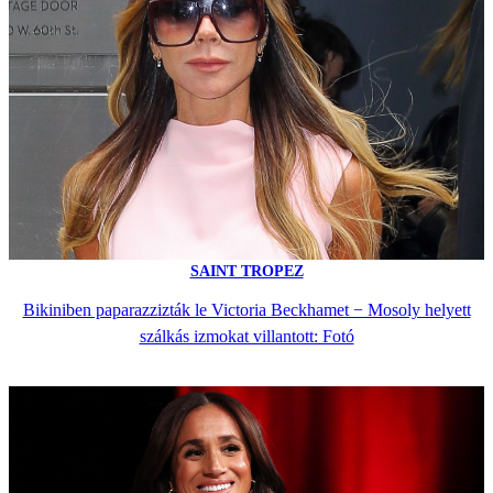
SAINT TROPEZ
Bikiniben paparazzizták le Victoria Beckhamet − Mosoly helyett
szálkás izmokat villantott: Fotó