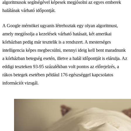
algoritmusok segítségével képesek megjósolni az egyes emberek
halálának várható időpontját.
A Google mérnökei ugyanis létrehoztak egy olyan algoritmust,
amely megjósolja a kezelések várható hatásait, két amerikai
kórházban pedig már tesztelik is a rendszert. A mesterséges
intelligencia képes megbecsülni, mennyi ideig kell bent maradnunk
a kórházban betegség esetén, illetve a halál időpontját is elárulja. Az
eddigi teszteken 93-95 százalékban volt pontos az előrejelzés, a
rákos betegek esetében például 176 egészséggel kapcsolatos
információt vizsgál.