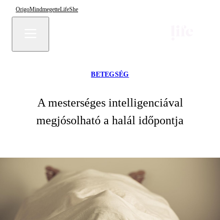
Origo
Mindmegette
Life
She
BETEGSÉG
A mesterséges intelligenciával
megjósolható a halál időpontja