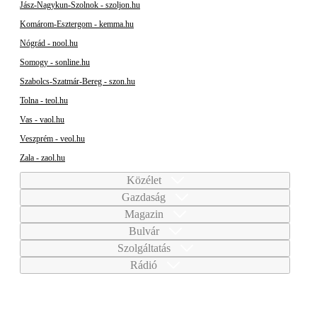
Jász-Nagykun-Szolnok - szoljon.hu
Komárom-Esztergom - kemma.hu
Nógrád - nool.hu
Somogy - sonline.hu
Szabolcs-Szatmár-Bereg - szon.hu
Tolna - teol.hu
Vas - vaol.hu
Veszprém - veol.hu
Zala - zaol.hu
Közélet
Gazdaság
Magazin
Bulvár
Szolgáltatás
Rádió