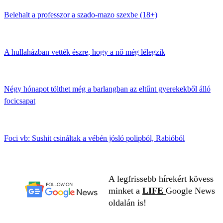
Belehalt a professzor a szado-mazo szexbe (18+)
A hullaházban vették észre, hogy a nő még lélegzik
Négy hónapot tölthet még a barlangban az eltűnt gyerekekből álló
focicsapat
Foci vb: Sushit csináltak a vébén jósló polipból, Rabióból
A legfrissebb hírekért kövess
minket a
LIFE
Google News
oldalán is!