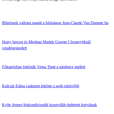
Bűnösnek vallotta magát a bíróságon Jean-Claude Van Damme fia
Harry herceg és Meghan Markle George Clooneyéknál
vendégeskedett
Fókapózban fotózták Vajna Timit a medence mellett
Kulcsár Edina csaknem lekéste a saját esküvőjét
Kylie Jenner légkondicionált luxusvillát építtetett kutyáinak