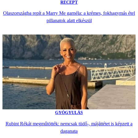
RECEPT
Olaszországba repít a Marry Me garnéla: a krémes, fokhagymás étel
pillanatok alatt elkészül
GYÓGYULÁS
Rubint Rékát megműtötték: nemcsak tüdő-, májáttétet is képzett a
daganata