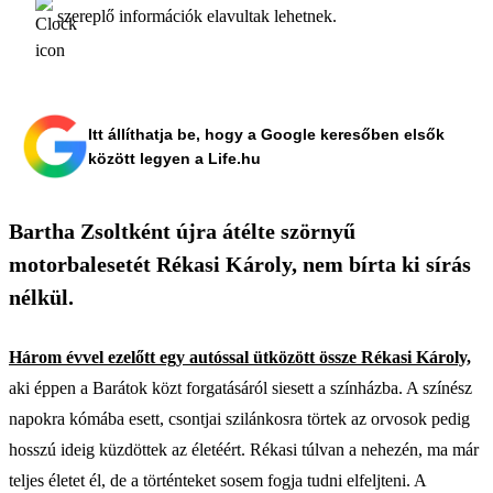
szereplő információk elavultak lehetnek.
Itt állíthatja be, hogy a Google keresőben elsők
között legyen a Life.hu
Bartha Zsoltként újra átélte szörnyű
motorbalesetét Rékasi Károly, nem bírta ki sírás
nélkül.
Három évvel ezelőtt egy autóssal ütközött össze Rékasi Károly,
aki éppen a Barátok közt forgatásáról siesett a színházba. A színész
napokra kómába esett, csontjai szilánkosra törtek az orvosok pedig
hosszú ideig küzdöttek az életéért. Rékasi túlvan a nehezén, ma már
teljes életet él, de a történteket sosem fogja tudni elfeljteni. A