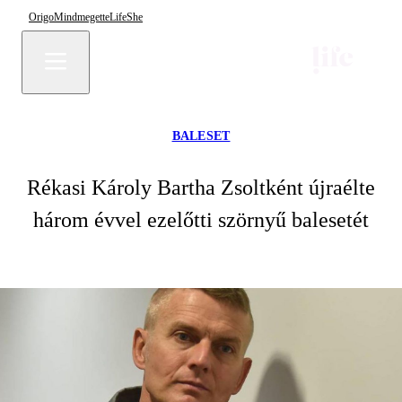
Origo
Mindmegette
Life
She
BALESET
Rékasi Károly Bartha Zsoltként újraélte
három évvel ezelőtti szörnyű balesetét