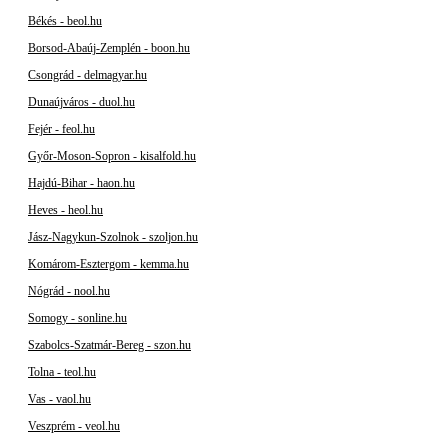
Békés - beol.hu
Borsod-Abaúj-Zemplén - boon.hu
Csongrád - delmagyar.hu
Dunaújváros - duol.hu
Fejér - feol.hu
Győr-Moson-Sopron - kisalfold.hu
Hajdú-Bihar - haon.hu
Heves - heol.hu
Jász-Nagykun-Szolnok - szoljon.hu
Komárom-Esztergom - kemma.hu
Nógrád - nool.hu
Somogy - sonline.hu
Szabolcs-Szatmár-Bereg - szon.hu
Tolna - teol.hu
Vas - vaol.hu
Veszprém - veol.hu