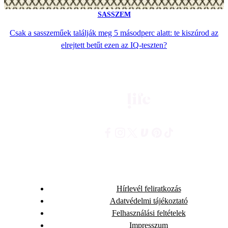
SASSZEM
Csak a sasszeműek találják meg 5 másodperc alatt: te kiszúrod az
elrejtett betűt ezen az IQ-teszten?
Hírlevél feliratkozás
Adatvédelmi tájékoztató
Felhasználási feltételek
Impresszum