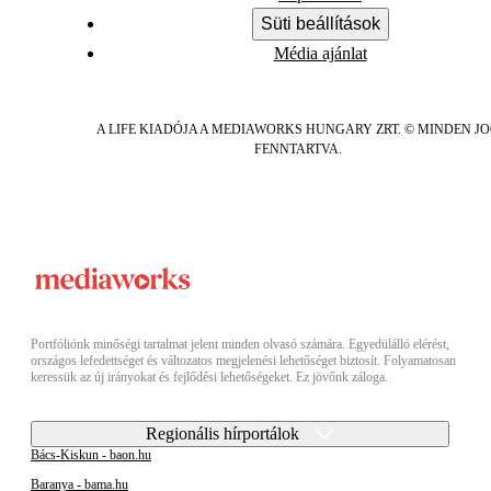
Süti beállítások
Média ajánlat
A LIFE KIADÓJA A MEDIAWORKS HUNGARY ZRT. © MINDEN J
FENNTARTVA.
Portfóliónk minőségi tartalmat jelent minden olvasó számára. Egyedülálló elérést,
országos lefedettséget és változatos megjelenési lehetőséget biztosít. Folyamatosan
keressük az új irányokat és fejlődési lehetőségeket. Ez jövőnk záloga.
Regionális hírportálok
Bács-Kiskun - baon.hu
Baranya - bama.hu