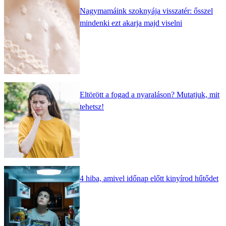
Nagymamáink szoknyája visszatér: ősszel
mindenki ezt akarja majd viselni
Eltörött a fogad a nyaraláson? Mutatjuk, mit
tehetsz!
4 hiba, amivel időnap előtt kinyírod hűtődet