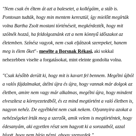
"Nem csak én éltem át azt a balesetet, a kollégáim, a stáb is.
Pontosan tudták, hogy min mentem keresztül, így mielőtt megírták
volna Bartha Zsolt mostani történéseit, megkérdezték, hogy mit
szólnék hozzá, ha feldolgoznánk ezt a nem könnyű időszakot az
életemben. Színész vagyok, nem csak eljátszok szerepeket, hanem
meg is élem őket
"-
mesélte a Borsnak Rékasi,
aki sokkal
nehezebben viselte a forgatásokat, mint eleinte gondolta volna.
"Csak később derült ki, hogy mit is kavart fel bennem. Megélni újból
a valós fájdalmakat, átélni újra és újra, hogy vannak már dolgok az
életben, amire nem vagy már alkalmas, megélni újra, hogy mindent
elveszítesz a környezetedből, és ez mind megtörtént a való életben is,
nagyon nehéz. De egyébként nem csak nekem. Olyannyira azokat a
nehézségeket írták meg a szerzők, amik velem is megtörténtek, hogy
édesanyám, aki egyetlen részt sem hagyott ki a sorozatból, azzal
hívott, hogy nem bírja nézni, ahogy szenvedek."