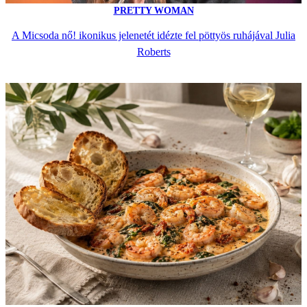
PRETTY WOMAN
A Micsoda nő! ikonikus jelenetét idézte fel pöttyös ruhájával Julia
Roberts