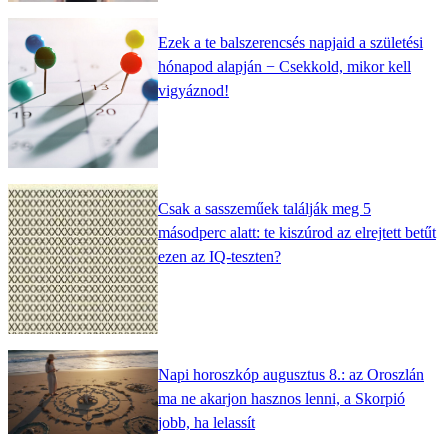
Ezek a te balszerencsés napjaid a születési
hónapod alapján − Csekkold, mikor kell
vigyáznod!
Csak a sasszeműek találják meg 5
másodperc alatt: te kiszúrod az elrejtett betűt
ezen az IQ-teszten?
Napi horoszkóp augusztus 8.: az Oroszlán
ma ne akarjon hasznos lenni, a Skorpió
jobb, ha lelassít