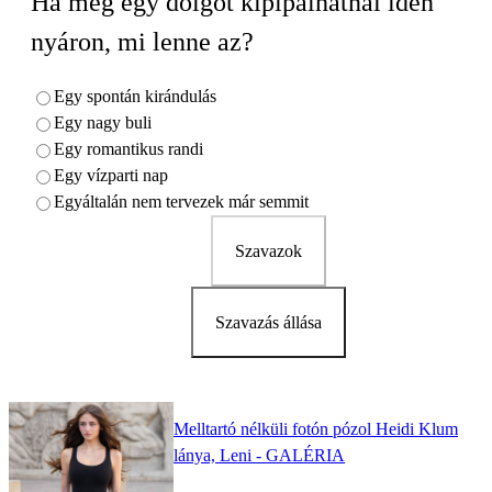
Ha még egy dolgot kipipálhatnál idén
nyáron, mi lenne az?
Egy spontán kirándulás
Egy nagy buli
Egy romantikus randi
Egy vízparti nap
Egyáltalán nem tervezek már semmit
Szavazok
Szavazás állása
Melltartó nélküli fotón pózol Heidi Klum
lánya, Leni - GALÉRIA