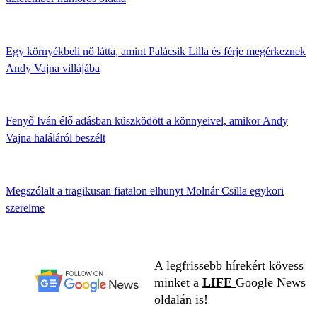
Egy környékbeli nő látta, amint Palácsik Lilla és férje megérkeznek
Andy Vajna villájába
Fenyő Iván élő adásban küszködött a könnyeivel, amikor Andy
Vajna haláláról beszélt
Megszólalt a tragikusan fiatalon elhunyt Molnár Csilla egykori
szerelme
A legfrissebb hírekért kövess
minket a
LIFE
Google News
oldalán is!