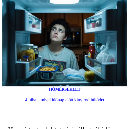
HŐMÉRSÉKLET
4 hiba, amivel időnap előtt kinyírod hűtődet