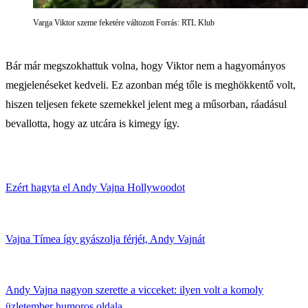
Varga Viktor szeme feketére változott Forrás: RTL Klub
Bár már megszokhattuk volna, hogy Viktor nem a hagyományos
megjelenéseket kedveli. Ez azonban még tőle is meghökkentő volt,
hiszen teljesen fekete szemekkel jelent meg a műsorban, ráadásul
bevallotta, hogy az utcára is kimegy így.
Ezért hagyta el Andy Vajna Hollywoodot
Vajna Tímea így gyászolja férjét, Andy Vajnát
Andy Vajna nagyon szerette a vicceket: ilyen volt a komoly
üzletember humoros oldala