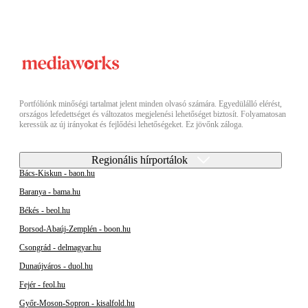
Portfóliónk minőségi tartalmat jelent minden olvasó számára. Egyedülálló elérést,
országos lefedettséget és változatos megjelenési lehetőséget biztosít. Folyamatosan
keressük az új irányokat és fejlődési lehetőségeket. Ez jövőnk záloga.
Regionális hírportálok
Bács-Kiskun - baon.hu
Baranya - bama.hu
Békés - beol.hu
Borsod-Abaúj-Zemplén - boon.hu
Csongrád - delmagyar.hu
Dunaújváros - duol.hu
Fejér - feol.hu
Győr-Moson-Sopron - kisalfold.hu