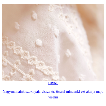
DIVAT
Nagymamáink szoknyája visszatér: ősszel mindenki ezt akarja majd
viselni