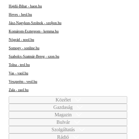
Hajdú-Bihar - haon.hu
Heves - heol.hu
Jász-Nagykun-Szolnok - szoljon.hu
Komárom-Esztergom - kemma.hu
Nógrád - nool.hu
Somogy - sonline.hu
Szabolcs-Szatmár-Bereg - szon.hu
Tolna - teol.hu
Vas - vaol.hu
Veszprém - veol.hu
Zala - zaol.hu
Közélet
Gazdaság
Magazin
Bulvár
Szolgáltatás
Rádió