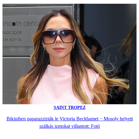
SAINT TROPEZ
Bikiniben paparazzizták le Victoria Beckhamet − Mosoly helyett
szálkás izmokat villantott: Fotó