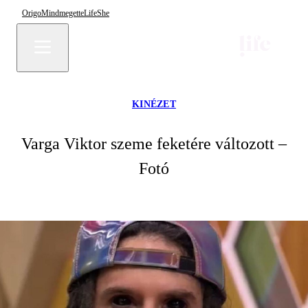
Origo
Mindmegette
Life
She
KINÉZET
Varga Viktor szeme feketére változott –
Fotó