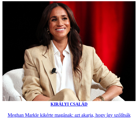
KIRÁLYI CSALÁD
Meghan Markle kikérte magának: azt akarja, hogy így szólítsák