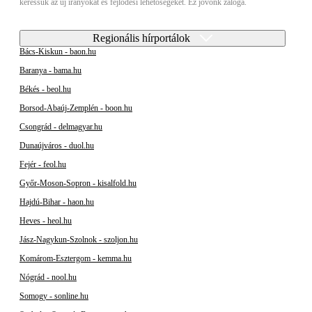
keressük az új irányokat és fejlődési lehetőségeket. Ez jövőnk záloga.
Regionális hírportálok
Bács-Kiskun - baon.hu
Baranya - bama.hu
Békés - beol.hu
Borsod-Abaúj-Zemplén - boon.hu
Csongrád - delmagyar.hu
Dunaújváros - duol.hu
Fejér - feol.hu
Győr-Moson-Sopron - kisalfold.hu
Hajdú-Bihar - haon.hu
Heves - heol.hu
Jász-Nagykun-Szolnok - szoljon.hu
Komárom-Esztergom - kemma.hu
Nógrád - nool.hu
Somogy - sonline.hu