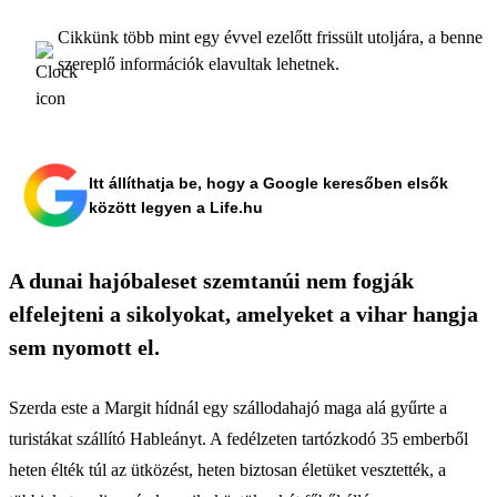
Cikkünk több mint egy évvel ezelőtt frissült utoljára, a benne
szereplő információk elavultak lehetnek.
Itt állíthatja be, hogy a Google keresőben elsők
között legyen a Life.hu
A dunai hajóbaleset szemtanúi nem fogják
elfelejteni a sikolyokat, amelyeket a vihar hangja
sem nyomott el.
Szerda este a Margit hídnál egy szállodahajó maga alá gyűrte a
turistákat szállító Hableányt. A fedélzeten tartózkodó 35 emberből
heten élték túl az ütközést, heten biztosan életüket vesztették, a