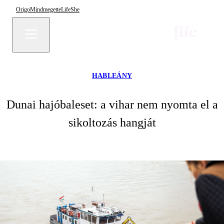
Origo
Mindmegette
Life
She
HABLEÁNY
Dunai hajóbaleset: a vihar nem nyomta el a
sikoltozás hangját