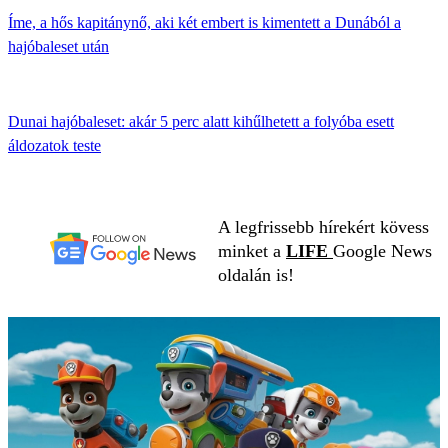
Íme, a hős kapitánynő, aki két embert is kimentett a Dunából a
hajóbaleset után
Dunai hajóbaleset: akár 5 perc alatt kihűlhetett a folyóba esett
áldozatok teste
A legfrissebb hírekért kövess
minket a
LIFE
Google News
oldalán is!