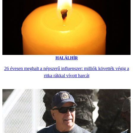
HALÁLHÍR
26 évesen meghalt a népszerű influenszer: milliók követték végig a
ritka rákkal vívott harcát