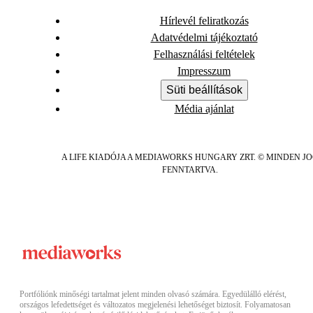
Hírlevél feliratkozás
Adatvédelmi tájékoztató
Felhasználási feltételek
Impresszum
Süti beállítások
Média ajánlat
A LIFE KIADÓJA A MEDIAWORKS HUNGARY ZRT. © MINDEN J
FENNTARTVA.
Portfóliónk minőségi tartalmat jelent minden olvasó számára. Egyedülálló elérést,
országos lefedettséget és változatos megjelenési lehetőséget biztosít. Folyamatosan