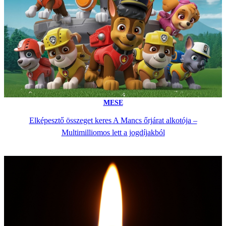
MESE
Elképesztő összeget keres A Mancs őrjárat alkotója –
Multimilliomos lett a jogdíjakból