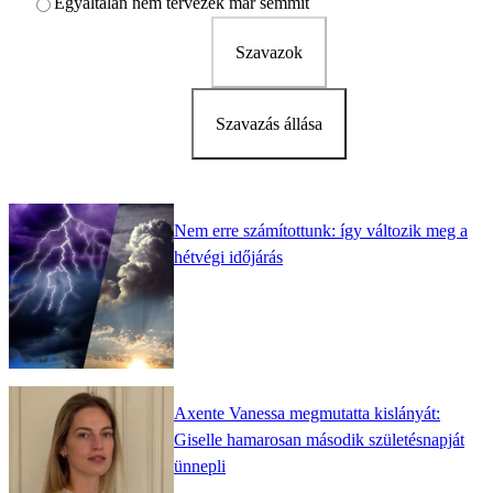
Egyáltalán nem tervezek már semmit
Szavazok
Szavazás állása
Nem erre számítottunk: így változik meg a
hétvégi időjárás
Axente Vanessa megmutatta kislányát:
Giselle hamarosan második születésnapját
ünnepli