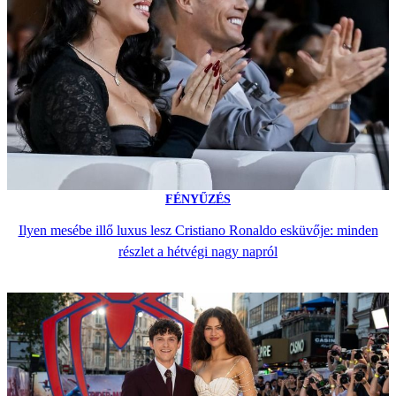
FÉNYŰZÉS
Ilyen mesébe illő luxus lesz Cristiano Ronaldo esküvője: minden
részlet a hétvégi nagy napról