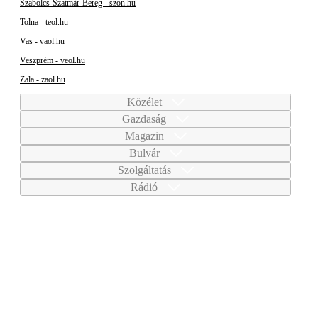
Szabolcs-Szatmár-Bereg - szon.hu
Tolna - teol.hu
Vas - vaol.hu
Veszprém - veol.hu
Zala - zaol.hu
Közélet
Gazdaság
Magazin
Bulvár
Szolgáltatás
Rádió