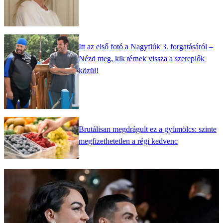
Itt az első fotó a Nagyfiúk 3. forgatásáról –
Nézd meg, kik térnek vissza a szereplők
közül!
Brutálisan megdrágult ez a gyümölcs: szinte
megfizethetetlen a régi kedvenc