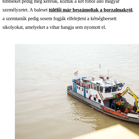
többieket pedig még keresik, köztük a két főből álló magyar
személyzetet. A baleset
túlélői már beszámoltak a borzalmakról
,
a szemtanúk pedig sosem fogják elfelejteni a kétségbeesett
sikolyokat, amelyeket a vihar hangja sem nyomott el.