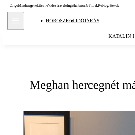
Origo
Mindmegette
Life
She
Videa
Travelo
Ingatlanbazár
GPhírek
Reblog
Játékok
HOROSZKÓP
IDŐJÁRÁS
KATALIN 
Meghan hercegnét már