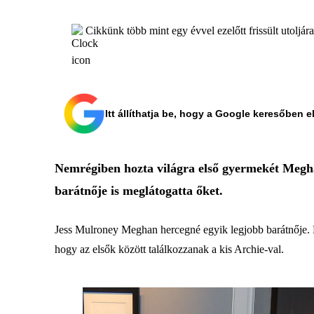
Cikkünk több mint egy évvel ezelőtt frissült utoljár
Itt állíthatja be, hogy a Google keresőben e
Nemrégiben hozta világra első gyermekét Meghan
barátnője is meglátogatta őket.
Jess Mulroney Meghan hercegné egyik legjobb barátnője. Ki
hogy az elsők között találkozzanak a kis Archie-val.