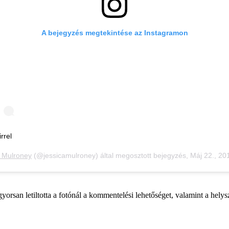
A bejegyzés megtekintése az Instagramon
rrel
 Mulroney
(@jessicamulroney) által megosztott bejegyzés,
Máj 22., 2019, időpont: 2:11 (PDT időzóna
yorsan letiltotta a fotónál a kommentelési lehetőséget, valamint a helysz