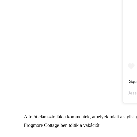
Squi
Jess
A fotót elárasztották a kommentek, amelyek miatt a stylist g
Frogmore Cottage-ben töltik a vakációt.