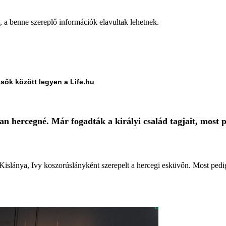
a, a benne szereplő információk elavultak lehetnek.
lsők között legyen a Life.hu
 hercegné. Már fogadták a királyi család tagjait, most p
slánya, Ivy koszorúslányként szerepelt a hercegi esküvőn. Most pedig,