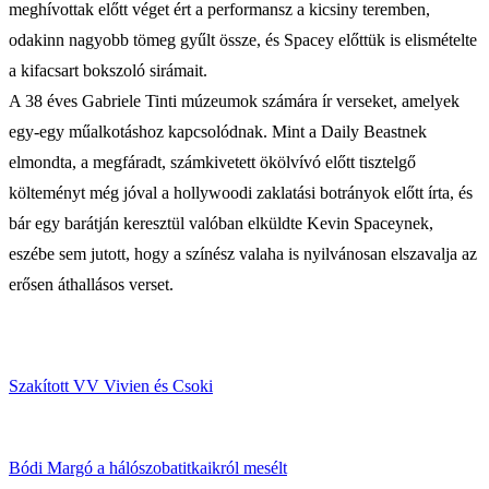
meghívottak előtt véget ért a performansz a kicsiny teremben,
odakinn nagyobb tömeg gyűlt össze, és Spacey előttük is elismételte
a kifacsart bokszoló sirámait.
A 38 éves Gabriele Tinti múzeumok számára ír verseket, amelyek
egy-egy műalkotáshoz kapcsolódnak. Mint a Daily Beastnek
elmondta, a megfáradt, számkivetett ökölvívó előtt tisztelgő
költeményt még jóval a hollywoodi zaklatási botrányok előtt írta, és
bár egy barátján keresztül valóban elküldte Kevin Spaceynek,
eszébe sem jutott, hogy a színész valaha is nyilvánosan elszavalja az
erősen áthallásos verset.
Szakított VV Vivien és Csoki
Bódi Margó a hálószobatitkaikról mesélt