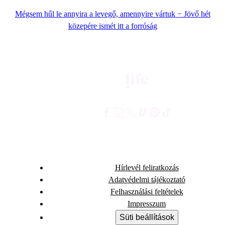
Mégsem hűl le annyira a levegő, amennyire vártuk − Jövő hét
közepére ismét itt a forróság
Hírlevél feliratkozás
Adatvédelmi tájékoztató
Felhasználási feltételek
Impresszum
Süti beállítások