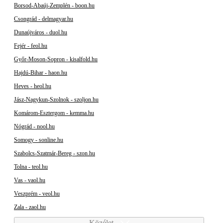
Borsod-Abaúj-Zemplén - boon.hu
Csongrád - delmagyar.hu
Dunaújváros - duol.hu
Fejér - feol.hu
Győr-Moson-Sopron - kisalfold.hu
Hajdú-Bihar - haon.hu
Heves - heol.hu
Jász-Nagykun-Szolnok - szoljon.hu
Komárom-Esztergom - kemma.hu
Nógrád - nool.hu
Somogy - sonline.hu
Szabolcs-Szatmár-Bereg - szon.hu
Tolna - teol.hu
Vas - vaol.hu
Veszprém - veol.hu
Zala - zaol.hu
Közélet