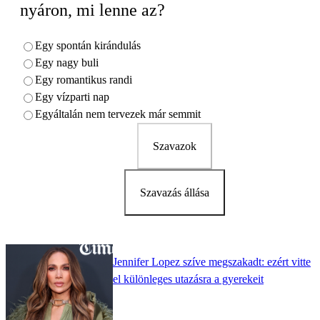
nyáron, mi lenne az?
Egy spontán kirándulás
Egy nagy buli
Egy romantikus randi
Egy vízparti nap
Egyáltalán nem tervezek már semmit
Szavazok
Szavazás állása
Jennifer Lopez szíve megszakadt: ezért vitte
el különleges utazásra a gyerekeit