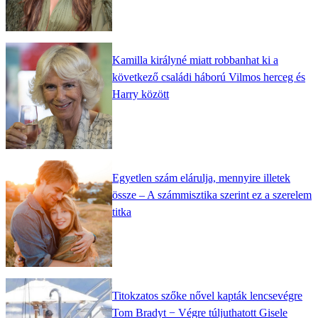
Kamilla királyné miatt robbanhat ki a
következő családi háború Vilmos herceg és
Harry között
Egyetlen szám elárulja, mennyire illetek
össze – A számmisztika szerint ez a szerelem
titka
Titokzatos szőke nővel kapták lencsevégre
Tom Bradyt − Végre túljuthatott Gisele