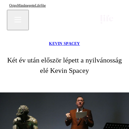
Origo
Mindmegette
Life
She
KEVIN SPACEY
Két év után először lépett a nyilvánosság
elé Kevin Spacey