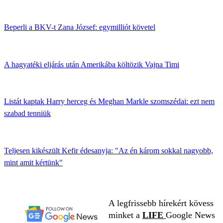
Beperli a BKV-t Zana József: egymilliót követel
A hagyatéki eljárás után Amerikába költözik Vajna Timi
Listát kaptak Harry herceg és Meghan Markle szomszédai: ezt nem
szabad tenniük
Teljesen kikészült Kefir édesanyja: "Az én károm sokkal nagyobb,
mint amit kértünk"
A legfrissebb hírekért kövess
minket a
LIFE
Google News