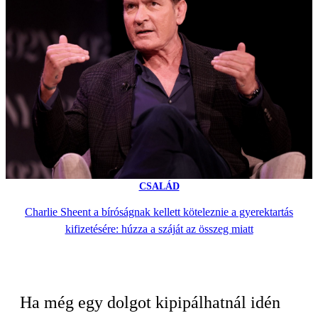
CSALÁD
Charlie Sheent a bíróságnak kellett köteleznie a gyerektartás
kifizetésére: húzza a száját az összeg miatt
Ha még egy dolgot kipipálhatnál idén