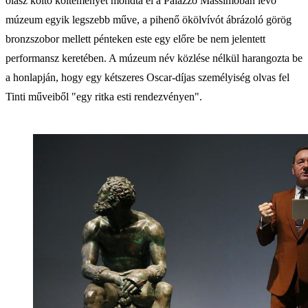
olasz költő költeményét mondta el a Palazzo Massimóban lévő
múzeum egyik legszebb műve, a pihenő ökölvívót ábrázoló görög
bronzszobor mellett pénteken este egy előre be nem jelentett
performansz keretében. A múzeum név közlése nélkül harangozta be
a honlapján, hogy egy kétszeres Oscar-díjas személyiség olvas fel
Tinti műveiből "egy ritka esti rendezvényen".