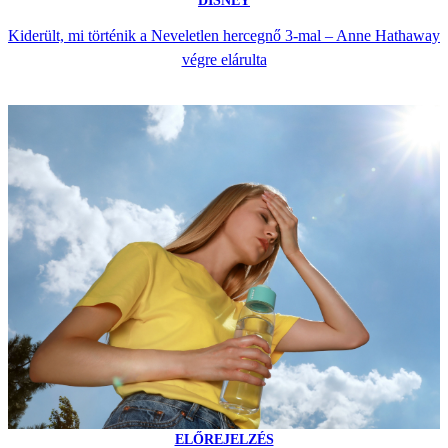
DISNEY
Kiderült, mi történik a Neveletlen hercegnő 3-mal – Anne Hathaway
végre elárulta
ELŐREJELZÉS