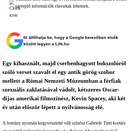
szereplő információk elavultak lehetnek.
Itt állíthatja be, hogy a Google keresőben elsők
között legyen a Life.hu
Egy kihasznált, majd cserbenhagyott bokszolóról
szóló verset szavalt el egy antik görög szobor
mellett a Római Nemzeti Múzeumban a férfiak
szexuális zaklatásával vádolt, kétszeres Oscar-
díjas amerikai filmszínész, Kevin Spacey, aki két
év után először lépett a nyilvánosság elé.
A botrány nyomán kegyvesztetté vált színész Gabriele Tinti kortárs