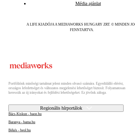
Média ajánlat
A LIFE KIADÓJA A MEDIAWORKS HUNGARY ZRT. © MINDEN J
FENNTARTVA.
Portfóliónk minőségi tartalmat jelent minden olvasó számára. Egyedülálló elérést,
országos lefedettséget és változatos megjelenési lehetőséget biztosít. Folyamatosan
keressük az új irányokat és fejlődési lehetőségeket. Ez jövőnk záloga.
Regionális hírportálok
Bács-Kiskun - baon.hu
Baranya - bama.hu
Békés - beol.hu