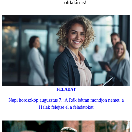
oldalán is!
FELADAT
Napi horoszkóp augusztus 7.: A Rák bátran mondjon nemet, a
Halak felejtse el a feladatokat