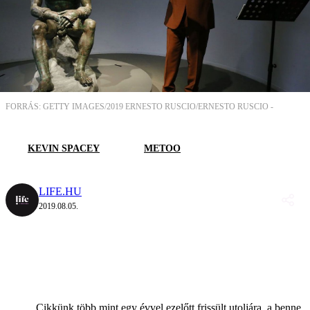
FORRÁS: GETTY IMAGES/2019 ERNESTO RUSCIO/ERNESTO RUSCIO -
KEVIN SPACEY
METOO
LIFE.HU
2019.08.05.
Cikkünk több mint egy évvel ezelőtt frissült utoljára, a benne