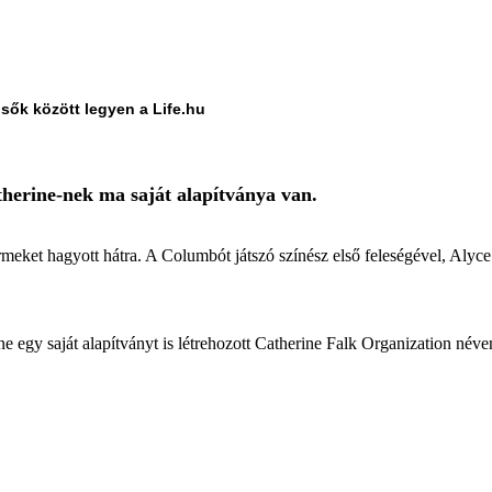
lsők között legyen a Life.hu
therine-nek ma saját alapítványa van.
meket hagyott hátra. A Columbót játszó színész első feleségével, Alyc
ne egy saját alapítványt is létrehozott Catherine Falk Organization név