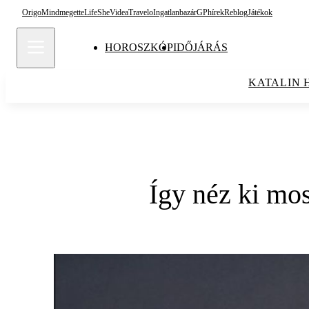
Origo
Mindmegette
Life
She
Videa
Travelo
Ingatlanbazár
GPhírek
Reblog
Játékok
HOROSZKÓP
IDŐJÁRÁS
KATALIN 
Így néz ki mos