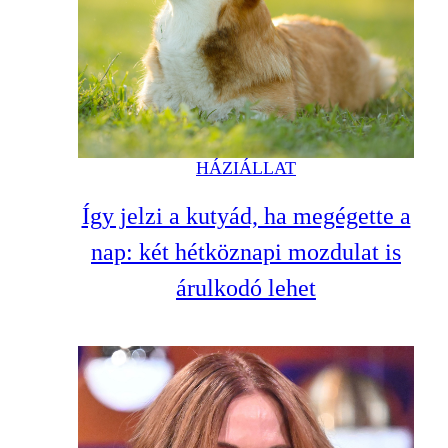
HÁZIÁLLAT
Így jelzi a kutyád, ha megégette a
nap: két hétköznapi mozdulat is
árulkodó lehet