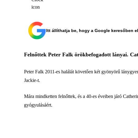
Itt állíthatja be, hogy a Google keresőben e
Felnőttek Peter Falk örökbefogadott lányai. Ca
Peter Falk 2011-es halálát követően két gyönyörű lánygyer
Jackie-t.
Mára mindketten felnőttek, és a 40-es éveiben járó Catheri
gyógyulásáért.