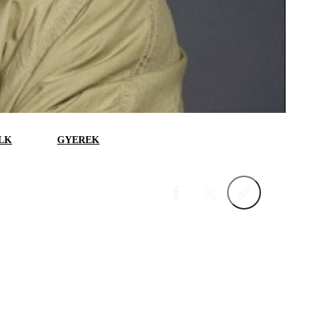
LK
GYEREK