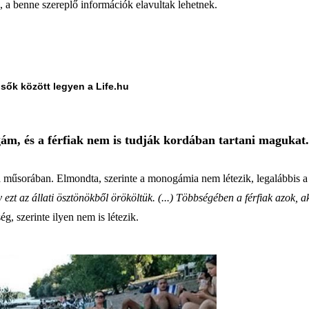
a, a benne szereplő információk elavultak lehetnek.
lsők között legyen a Life.hu
ám, és a férfiak nem is tudják kordában tartani magukat.
 műsorában. Elmondta, szerinte a monogámia nem létezik, legalábbis a f
z állati ösztönökből örököltük. (...) Többségében a férfiak azok, ak
g, szerinte ilyen nem is létezik.