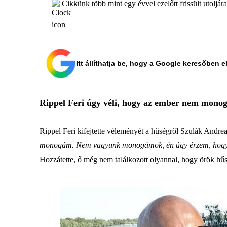
Cikkünk több mint egy évvel ezelőtt frissült utoljár
Itt állíthatja be, hogy a Google keresőben e
Rippel Feri úgy véli, hogy az ember nem monog
Rippel Feri kifejtette véleményét a hűségről Szulák Andrea
monogám. Nem vagyunk monogámok, én úgy érzem, hogy ezt a
Hozzátette, ő még nem találkozott olyannal, hogy örök hűsé