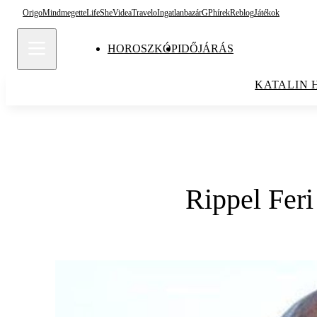
Origo
Mindmegette
Life
She
Videa
Travelo
Ingatlanbazár
GPhírek
Reblog
Játékok
HOROSZKÓP
IDŐJÁRÁS
KATALIN 
Rippel Feri