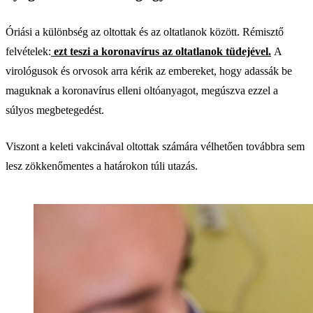
Óriási a különbség az oltottak és az oltatlanok között. Rémisztő
felvételek:
ezt teszi a koronavírus az oltatlanok tüdejével.
A
virológusok és orvosok arra kérik az embereket, hogy adassák be
maguknak a koronavírus elleni oltóanyagot, megúszva ezzel a
súlyos megbetegedést.
Viszont a keleti vakcinával oltottak számára vélhetően továbbra sem
lesz zökkenőmentes a határokon túli utazás.