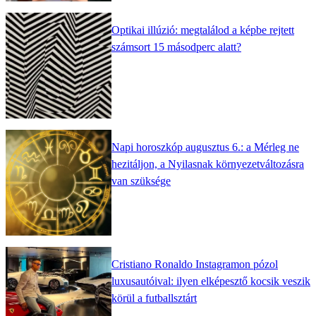
Optikai illúzió: megtalálod a képbe rejtett
számsort 15 másodperc alatt?
Napi horoszkóp augusztus 6.: a Mérleg ne
hezitáljon, a Nyilasnak környezetváltozásra
van szüksége
Cristiano Ronaldo Instagramon pózol
luxusautóival: ilyen elképesztő kocsik veszik
körül a futballsztárt