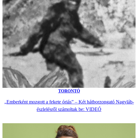
TORONTÓ
„Emberként mozgott a fekete óriás” – Két hátborzongató Nagyláb-
észlelésről számoltak be: VIDEÓ