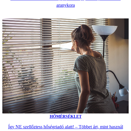
aranykora
HŐMÉRSÉKLET
Így NE szellőztess hőségriadó alatt! – Többet árt, mint használ