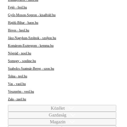
Fejér - feol.hu
Győr-Moson-Sopron - kisalfold.hu
Hajdú-Bihar - haon.hu
Heves - heol.hu
Jász-Nagykun-Szolnok - szoljon.hu
Komárom-Esztergom - kemma.hu
Nógrád - nool.hu
Somogy - sonline.hu
Szabolcs-Szatmár-Bereg - szon.hu
Tolna - teol.hu
Vas - vaol.hu
Veszprém - veol.hu
Zala - zaol.hu
Közélet
Gazdaság
Magazin