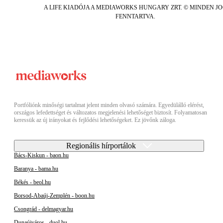
A LIFE KIADÓJA A MEDIAWORKS HUNGARY ZRT. © MINDEN J
FENNTARTVA.
Portfóliónk minőségi tartalmat jelent minden olvasó számára. Egyedülálló elérést,
országos lefedettséget és változatos megjelenési lehetőséget biztosít. Folyamatosan
keressük az új irányokat és fejlődési lehetőségeket. Ez jövőnk záloga.
Regionális hírportálok
Bács-Kiskun - baon.hu
Baranya - bama.hu
Békés - beol.hu
Borsod-Abaúj-Zemplén - boon.hu
Csongrád - delmagyar.hu
Dunaújváros - duol.hu