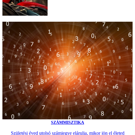
SZÁMMISZTIKA
Születési éved utolsó számjegye elárulja, mikor jön el életed