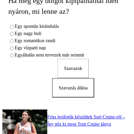
Ha még egy dolgot kipipálhatnál idén
nyáron, mi lenne az?
Egy spontán kirándulás
Egy nagy buli
Egy romantikus randi
Egy vízparti nap
Egyáltalán nem tervezek már semmit
Szavazok
Szavazás állása
Friss lesifotók készültek Suri Cruise-ról –
Így néz ki most Tom Cruise lánya