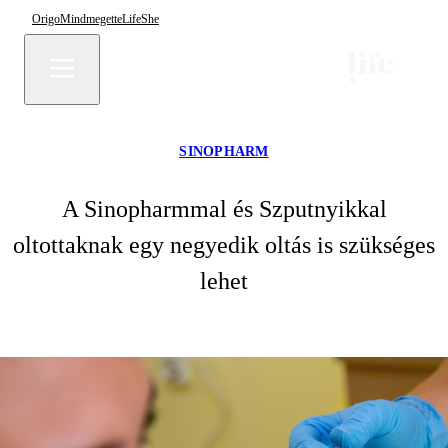
Origo
Mindmegette
Life
She
SINOPHARM
A Sinopharmmal és Szputnyikkal
oltottaknak egy negyedik oltás is szükséges
lehet