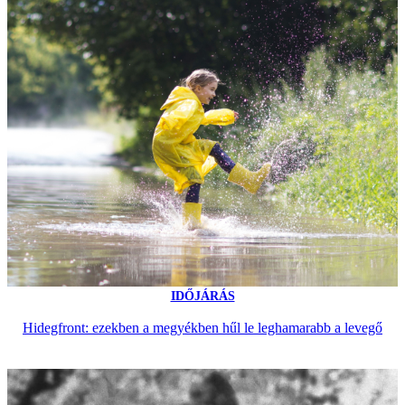
IDŐJÁRÁS
Hidegfront: ezekben a megyékben hűl le leghamarabb a levegő