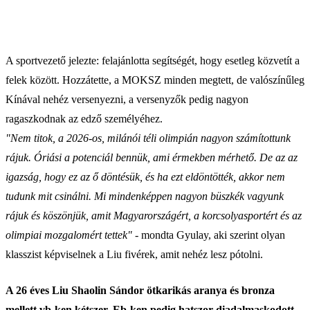
A sportvezető jelezte: felajánlotta segítségét, hogy esetleg közvetít a
felek között. Hozzátette, a MOKSZ minden megtett, de valószínűleg
Kínával nehéz versenyezni, a versenyzők pedig nagyon
ragaszkodnak az edző személyéhez.
"Nem titok, a 2026-os, milánói téli olimpián nagyon számítottunk
rájuk. Óriási a potenciál bennük, ami érmekben mérhető. De az az
igazság, hogy ez az ő döntésük, és ha ezt eldöntötték, akkor nem
tudunk mit csinálni. Mi mindenképpen nagyon büszkék vagyunk
rájuk és köszönjük, amit Magyarországért, a korcsolyasportért és az
olimpiai mozgalomért tettek"
- mondta Gyulay, aki szerint olyan
klasszist képviselnek a Liu fivérek, amit nehéz lesz pótolni.
A 26 éves Liu Shaolin Sándor ötkarikás aranya és bronza
mellett vb-ken kétszer, Eb-ken pedig hatszor diadalmaskodott.