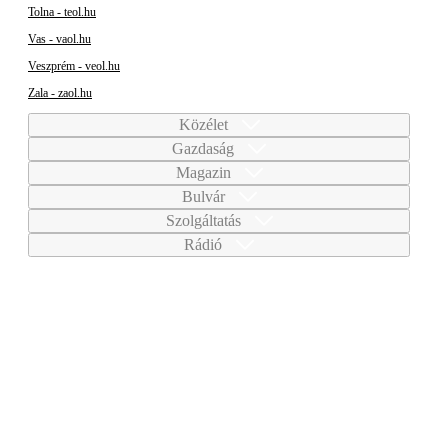
Tolna - teol.hu
Vas - vaol.hu
Veszprém - veol.hu
Zala - zaol.hu
Közélet
Gazdaság
Magazin
Bulvár
Szolgáltatás
Rádió