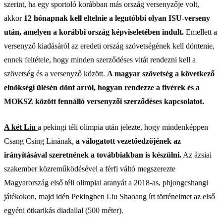
szerint, ha egy sportoló korábban más ország versenyzője volt,
akkor
12 hónapnak kell eltelnie a legutóbbi olyan ISU-verseny
után,
amelyen a korábbi ország képviseletében indult.
Emellett a
versenyző kiadásáról az eredeti ország szövetségének kell döntenie,
ennek feltétele, hogy minden szerződéses vitát rendezni kell a
szövetség és a versenyző között.
A magyar szövetség a következő
elnökségi ülésén dönt arról, hogyan rendezze a fivérek és a
MOKSZ között fennálló versenyzői szerződéses kapcsolatot.
A két Liu
a pekingi téli olimpia után jelezte, hogy mindenképpen
Csang Csing Linának,
a válogatott vezetőedzőjének az
irányításával szeretnének a továbbiakban is készülni.
Az ázsiai
szakember közreműködésével a férfi váltó megszerezte
Magyarország első téli olimpiai aranyát a 2018-as, phjongcshangi
játékokon, majd idén Pekingben Liu Shaoang írt történelmet az első
egyéni ötkarikás diadallal (500 méter).