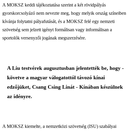
A MOKSZ keddi tájékoztatása szerint a két rövidpályás
gyorskorcsolyázó nem nevezte meg, hogy melyik ország színeiben
kívánja folytatni pályafutását, és a MOKSZ felé egy nemzeti
szövetség sem jelzett igényt formálisan vagy informálisan a
sportolók versenyzői jogának megszerzésére.
A Liu testvérek augusztusban jelentették be, hogy -
követve a magyar válogatottól távozó kínai
edzőjüket, Csang Csing Linát - Kínában készülnek
az idényre.
A MOKSZ kiemelte, a nemzetközi szövetség (ISU) szabályai