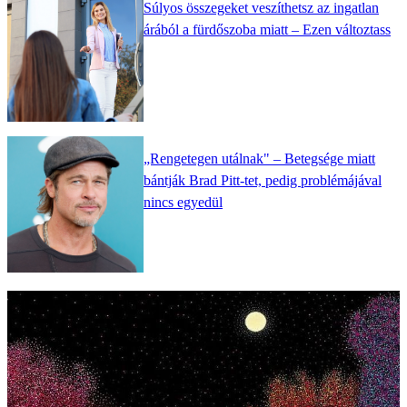
Súlyos összegeket veszíthetsz az ingatlan
árából a fürdőszoba miatt – Ezen változtass
„Rengetegen utálnak" – Betegsége miatt
bántják Brad Pitt-tet, pedig problémájával
nincs egyedül