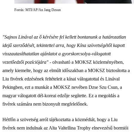
Forrás: MTI/AP/An Jang Dzsun
"Sajnos Linával az ő kérésére fel kellett bontanunk a határozatlan
idejű szerződését, tekintettel arra, hogy Kína szövetségétől kapott
visszautasíthatatlan ajánlatot a gyorskorcsolya-válogatott
vezetőedzői pozíciójára" -
olvasható a MOKSZ közleményében,
amely kiemelte, hogy az elmúlt időszakban a MOKSZ biztosította a
Liu fivérek edzésének feltételeit a kínai válogatottal és Linával
Pekingben, ezt a munkát a MOKSZ nevében Dzse Szu Csun, a
magyar válogatott dél-koreai edzője segítette. Ez a megoldás a
fivérek számára nem bizonyult megfelelőnek.
Hétfőn a szövetség arról tájékoztatta a közmédiát, hogy a Liu
fivérek nem indulnak az Alta Valtellina Trophy elnevezésű bormiói