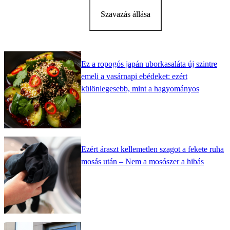
Szavazás állása
Ez a ropogós japán uborkasaláta új szintre
emeli a vasárnapi ebédeket: ezért
különlegesebb, mint a hagyományos
Ezért áraszt kellemetlen szagot a fekete ruha
mosás után – Nem a mosószer a hibás