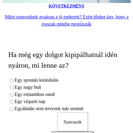
KÖVETKEZMÉNY
Miért szenvednek gyakran a jó emberek? Ezért tűnhet úgy, hogy a
rosszak mindig megússzák
Ha még egy dolgot kipipálhatnál idén
nyáron, mi lenne az?
Egy spontán kirándulás
Egy nagy buli
Egy romantikus randi
Egy vízparti nap
Egyáltalán nem tervezek már semmit
Szavazok