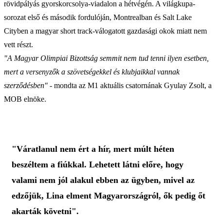
rövidpályás gyorskorcsolya-viadalon a hétvégén. A világkupa-
sorozat első és második fordulóján, Montrealban és Salt Lake
Cityben a magyar short track-válogatott gazdasági okok miatt nem
vett részt.
"A Magyar Olimpiai Bizottság semmit nem tud tenni ilyen esetben,
mert a versenyzők a szövetségekkel és klubjaikkal vannak
szerződésben"
- mondta az M1 aktuális csatornának Gyulay Zsolt, a
MOB elnöke.
"Váratlanul nem ért a hír, mert múlt héten
beszéltem a fiúkkal. Lehetett látni előre, hogy
valami nem jól alakul ebben az ügyben, mivel az
edzőjük, Lina elment Magyarországról, ők pedig őt
akarták követni".