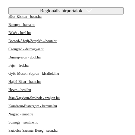
Regionális hírportálok
Bács-Kiskun - baon.hu
Baranya - bama.hu
Békés - beol.hu
Borsod-Abaúj-Zemplén - boon.hu
Csongrád - delmagyar.hu
Dunaújváros - duol.hu
Fejér - feol.hu
Győr-Moson-Sopron - kisalfold.hu
Hajdú-Bihar - haon.hu
Heves - heol.hu
Jász-Nagykun-Szolnok - szoljon.hu
Komárom-Esztergom - kemma.hu
Nógrád - nool.hu
Somogy - sonline.hu
Szabolcs-Szatmár-Bereg - szon.hu