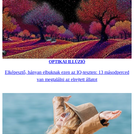
OPTIKAI ILLÚZIÓ
Elképesztő, hányan elbuknak ezen az IQ-teszten: 13 másodperced
van megtalálni az elrejtett állatot