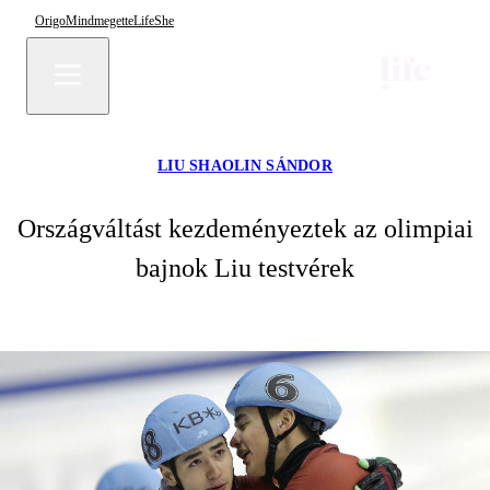
Origo
Mindmegette
Life
She
LIU SHAOLIN SÁNDOR
Országváltást kezdeményeztek az olimpiai
bajnok Liu testvérek