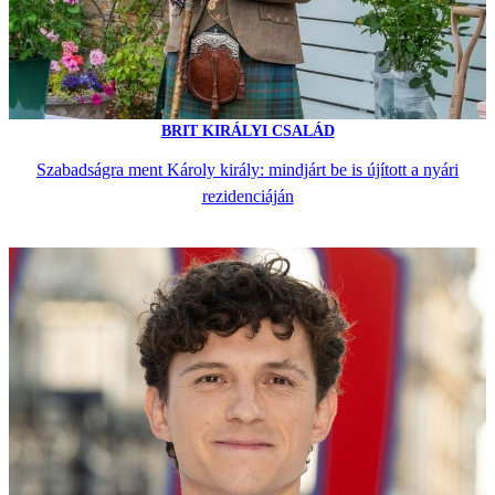
BRIT KIRÁLYI CSALÁD
Szabadságra ment Károly király: mindjárt be is újított a nyári
rezidenciáján