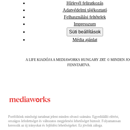
Hírlevél feliratkozás
Adatvédelmi tájékoztató
Felhasználási feltételek
Impresszum
Süti beállítások
Média ajánlat
A LIFE KIADÓJA A MEDIAWORKS HUNGARY ZRT. © MINDEN J
FENNTARTVA.
Portfóliónk minőségi tartalmat jelent minden olvasó számára. Egyedülálló elérést,
országos lefedettséget és változatos megjelenési lehetőséget biztosít. Folyamatosan
keressük az új irányokat és fejlődési lehetőségeket. Ez jövőnk záloga.