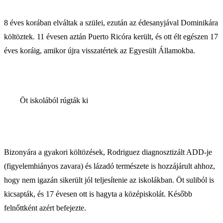
8 éves korában elváltak a szülei, ezután az édesanyjával Dominikára
költöztek. 11 évesen aztán Puerto Ricóra került, és ott élt egészen 17
éves koráig, amikor újra visszatértek az Egyesült Államokba.
Öt iskolából rúgták ki
Bizonyára a gyakori költözések, Rodriguez diagnosztizált ADD-je
(figyelemhiányos zavara) és lázadó természete is hozzájárult ahhoz,
hogy nem igazán sikerült jól teljesítenie az iskolákban. Öt suliból is
kicsapták, és 17 évesen ott is hagyta a középiskolát. Később
felnőttként azért befejezte.