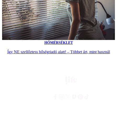
HŐMÉRSÉKLET
Így NE szellőztess hőségriadó alatt! – Többet árt, mint használ