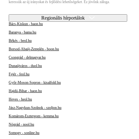
keressük az új irányokat és fejlődési lehetőségeket. Ez jövőnk záloga.
Regionális hírportálok
Bács-Kiskun - baon.hu
Baranya - bama.hu
Békés - beol.hu
Borsod-Abaúj-Zemplén - boon.hu
Csongrád - delmagyar.hu
Dunaújváros - duol.hu
Fejér - feol.hu
Győr-Moson-Sopron - kisalfold.hu
Hajdú-Bihar - haon.hu
Heves - heol.hu
Jász-Nagykun-Szolnok - szoljon.hu
Komárom-Esztergom - kemma.hu
Nógrád - nool.hu
Somogy - sonline.hu