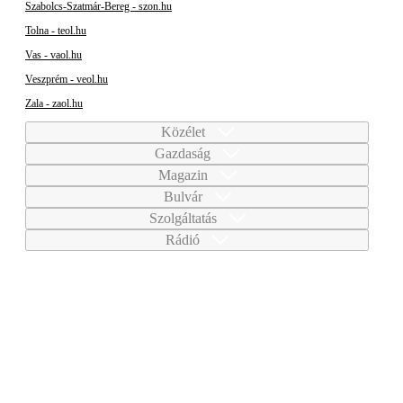
Szabolcs-Szatmár-Bereg - szon.hu
Tolna - teol.hu
Vas - vaol.hu
Veszprém - veol.hu
Zala - zaol.hu
Közélet
Gazdaság
Magazin
Bulvár
Szolgáltatás
Rádió