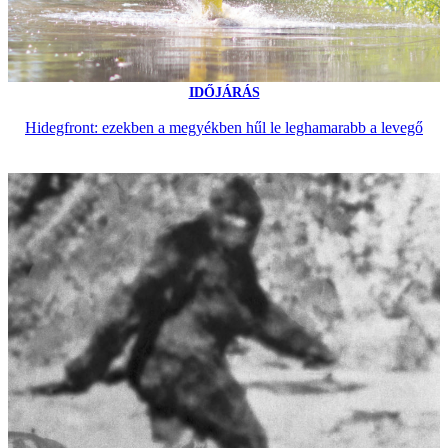
IDŐJÁRÁS
Hidegfront: ezekben a megyékben hűl le leghamarabb a levegő