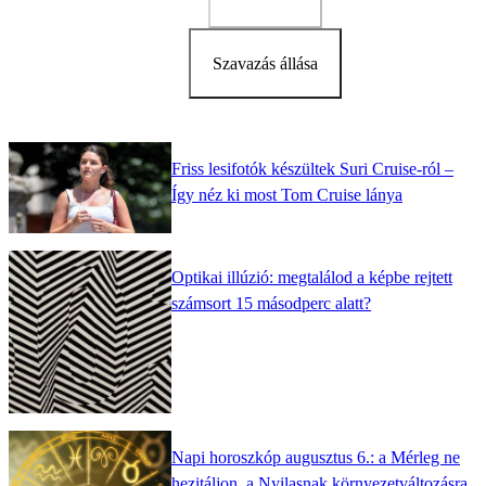
Szavazás állása
Friss lesifotók készültek Suri Cruise-ról –
Így néz ki most Tom Cruise lánya
Optikai illúzió: megtalálod a képbe rejtett
számsort 15 másodperc alatt?
Napi horoszkóp augusztus 6.: a Mérleg ne
hezitáljon, a Nyilasnak környezetváltozásra