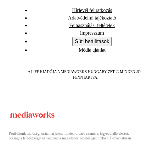
Hírlevél feliratkozás
Adatvédelmi tájékoztató
Felhasználási feltételek
Impresszum
Süti beállítások
Média ajánlat
A LIFE KIADÓJA A MEDIAWORKS HUNGARY ZRT. © MINDEN J
FENNTARTVA.
Portfóliónk minőségi tartalmat jelent minden olvasó számára. Egyedülálló elérést,
országos lefedettséget és változatos megjelenési lehetőséget biztosít. Folyamatosan