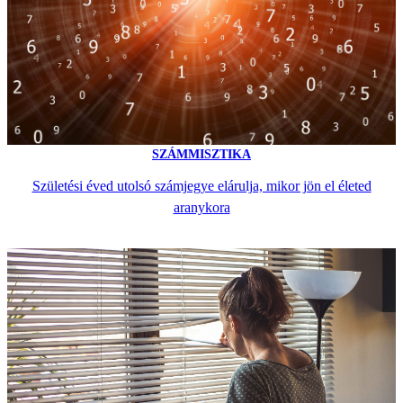
SZÁMMISZTIKA
Születési éved utolsó számjegye elárulja, mikor jön el életed
aranykora