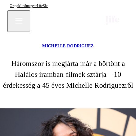
Origo
Mindmegette
Life
She
MICHELLE RODRIGUEZ
Háromszor is megjárta már a börtönt a
Halálos iramban-filmek sztárja – 10
érdekesség a 45 éves Michelle Rodriguezről