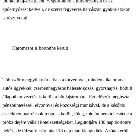
időnként dj-zést jelent. A sportokból a görkorcsolyát és az
ejtőernyőzést kedveli, de szeret fegyveres harcászati gyakorlatokon
is részt venni.
Háromszor is börtönbe került
Többször meggyűlt már a baja a törvénnyel, minden alkalommal
autós ügyekkel: cserbenhagyásos balesetokozás, gyorshajtás, bódult
állapotban vezetés is került a bűnlajstromára. Ezt először megúszta
pénzbüntetéssel, elvonóval és közösségi munkával, de a későbbi
esetekben már rácsok mögé is került, főleg, miután nem teljesítette a
próbaidejére vállalt kötelezettségeket. Legutoljára 180 nap börtönre
ítélték, de túlzsúfoltság miatt 18 nap után kiengedték. Azóta kerüli