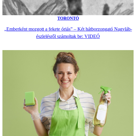
TORONTÓ
„Emberként mozgott a fekete óriás” – Két hátborzongató Nagyláb-
észlelésről számoltak be: VIDEÓ