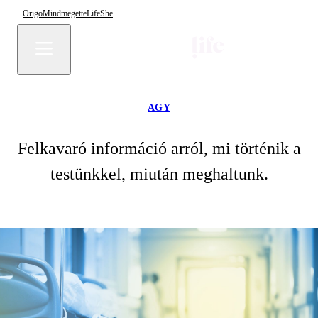
Origo
Mindmegette
Life
She
AGY
Felkavaró információ arról, mi történik a
testünkkel, miután meghaltunk.