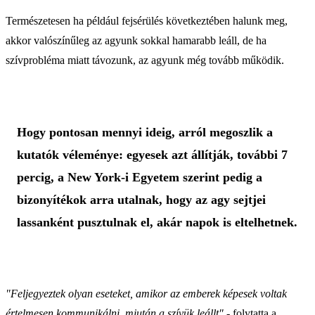
Természetesen ha például fejsérülés következtében halunk meg,
akkor valószínűleg az agyunk sokkal hamarabb leáll, de ha
szívprobléma miatt távozunk, az agyunk még tovább működik.
Hogy pontosan mennyi ideig, arról megoszlik a
kutatók véleménye: egyesek azt állítják, további 7
percig, a New York-i Egyetem szerint pedig a
bizonyítékok arra utalnak, hogy az agy sejtjei
lassanként pusztulnak el, akár napok is eltelhetnek.
"Feljegyeztek olyan eseteket, amikor az emberek képesek voltak
értelmesen kommunikálni, miután a szívük leállt"
- folytatta a