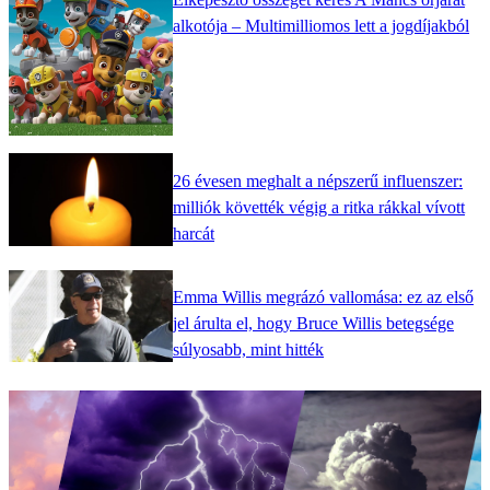
alkotója – Multimilliomos lett a jogdíjakból
26 évesen meghalt a népszerű influenszer:
milliók követték végig a ritka rákkal vívott
harcát
Emma Willis megrázó vallomása: ez az első
jel árulta el, hogy Bruce Willis betegsége
súlyosabb, mint hitték