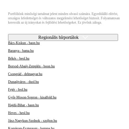
Portfóliónk minőségi tartalmat jelent minden olvasó számára. Egyedülálló elérést,
országos lefedettséget és változatos megjelenési lehetőséget biztosít. Folyamatosan
keressük az új irányokat és fejlődési lehetőségeket. Ez jövőnk záloga.
Regionális hírportálok
Bács-Kiskun - baon.hu
Baranya - bama.hu
Békés - beol.hu
Borsod-Abaúj-Zemplén - boon.hu
Csongrád - delmagyar.hu
Dunaújváros - duol.hu
Fejér - feol.hu
Győr-Moson-Sopron - kisalfold.hu
Hajdú-Bihar - haon.hu
Heves - heol.hu
Jász-Nagykun-Szolnok - szoljon.hu
Komárom-Esztergom - kemma.hu