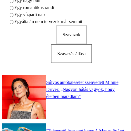
Egy nagy buli
Egy romantikus randi
Egy vízparti nap
Egyáltalán nem tervezek már semmit
Szavazok
Szavazás állása
Súlyos autóbalesetet szenvedett Minnie
Driver: „Nagyon hálás vagyok, hogy
életben maradtam”
Elképesztő összeget keres A Mancs őrjárat