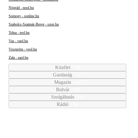
Nógrád - nool.hu
Somogy - sonline.hu
Szabolcs-Szatmár-Bereg - szon.hu
Tolna - teol.hu
Vas - vaol.hu
Veszprém - veol.hu
Zala - zaol.hu
Közélet
Gazdaság
Magazin
Bulvár
Szolgáltatás
Rádió