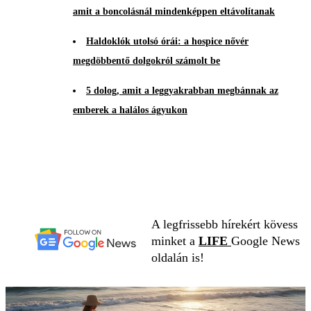
amit a boncolásnál mindenképpen eltávolítanak
Haldoklók utolsó órái: a hospice nővér
megdöbbentő dolgokról számolt be
5 dolog, amit a leggyakrabban megbánnak az
emberek a halálos ágyukon
A legfrissebb hírekért kövess
minket a
LIFE
Google News
oldalán is!