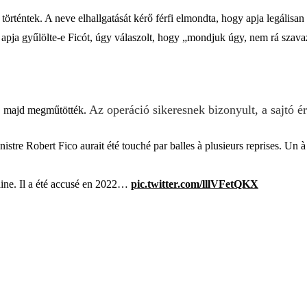
történtek. A neve elhallgatását kérő férfi elmondta, hogy apja legálisan
z apja gyűlölte-e Ficót, úgy válaszolt, hogy „mondjuk úgy, nem rá szavaz
Az operáció sikeresnek bizonyult, a sajtó ért
ba, majd megműtötték.
stre Robert Fico aurait été touché par balles à plusieurs reprises. Un à l
raine. Il a été accusé en 2022…
pic.twitter.com/lllVFetQKX