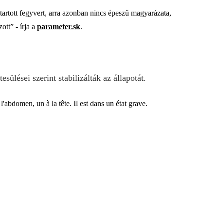
 tartott fegyvert, arra azonban nincs épeszű magyarázata,
ott” - írja a
parameter.sk
.
esülései szerint stabilizálták az állapotát.
'abdomen, un à la tête. Il est dans un état grave.