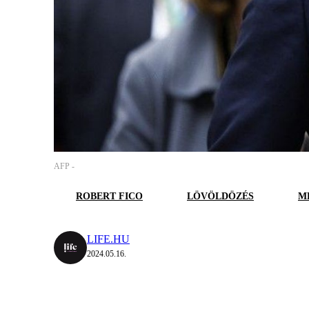
AFP -
ROBERT FICO
LÖVÖLDÖZÉS
M
LIFE.HU
2024.05.16.