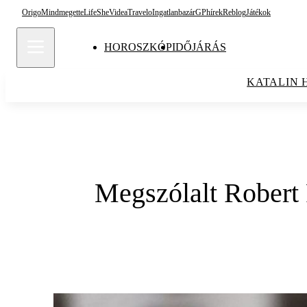
Origo
Mindmegette
Life
She
Videa
Travelo
Ingatlanbazár
GPhírek
Reblog
Játékok
HOROSZKÓP
IDŐJÁRÁS
KATALIN 
Megszólalt Robert F