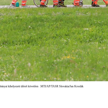
rabányai kihelyezett ülését követően .MTI/AP/TASR Slovakia/Jan Kroslák