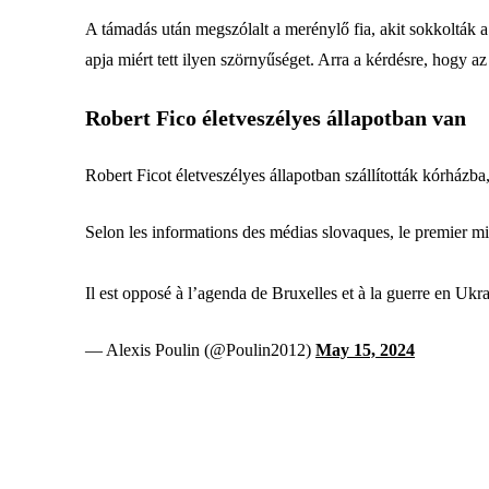
A támadás után megszólalt a merénylő fia, akit sokkolták a 
apja miért tett ilyen szörnyűséget. Arra a kérdésre, hogy a
Robert Fico életveszélyes állapotban van
Robert Ficot életveszélyes állapotban szállították kórház
Selon les informations des médias slovaques, le premier mini
Il est opposé à l’agenda de Bruxelles et à la guerre en Uk
— Alexis Poulin (@Poulin2012)
May 15, 2024