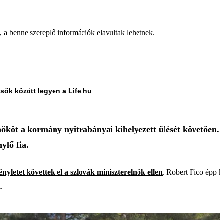
a, a benne szereplő információk elavultak lehetnek.
lsők között legyen a Life.hu
ököt a kormány nyitrabányai kihelyezett ülését követően. A
ylő fia.
nyletet követtek el a szlovák miniszterelnök ellen
. Robert Fico épp 
.