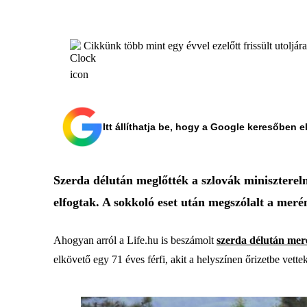
Cikkünk több mint egy évvel ezelőtt frissült utoljár
Itt állíthatja be, hogy a Google keresőben e
Szerda délután meglőtték a szlovák minisztereln
elfogtak. A sokkoló eset után megszólalt a merén
Ahogyan arról a Life.hu is beszámolt
szerda délután meré
elkövető egy 71 éves férfi, akit a helyszínen őrizetbe vettek