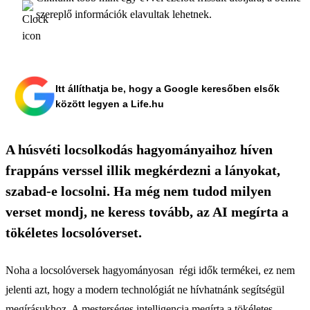
szereplő információk elavultak lehetnek.
Itt állíthatja be, hogy a Google keresőben elsők
között legyen a Life.hu
A húsvéti locsolkodás hagyományaihoz híven
frappáns verssel illik megkérdezni a lányokat,
szabad-e locsolni. Ha még nem tudod milyen
verset mondj, ne keress tovább, az AI megírta a
tökéletes locsolóverset.
Noha a locsolóversek hagyományosan régi idők termékei, ez nem
jelenti azt, hogy a modern technológiát ne hívhatnánk segítségül
megírásukhoz. A mesterséges intelligencia megírta a tökéletes