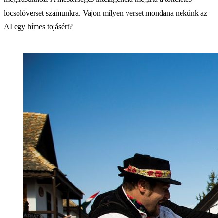
locsolóverset számunkra. Vajon milyen verset mondana nekünk az
AI egy hímes tojásért?