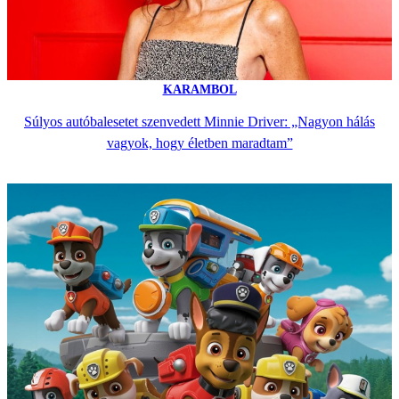
KARAMBOL
Súlyos autóbalesetet szenvedett Minnie Driver: „Nagyon hálás
vagyok, hogy életben maradtam”