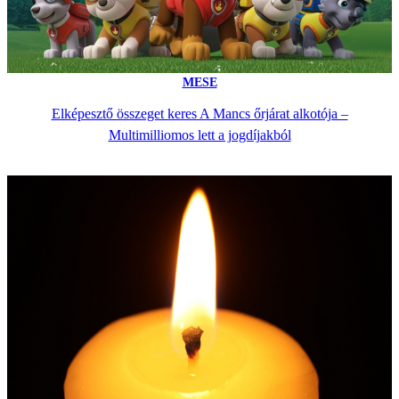
MESE
Elképesztő összeget keres A Mancs őrjárat alkotója –
Multimilliomos lett a jogdíjakból