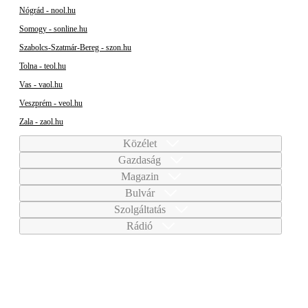
Nógrád - nool.hu
Somogy - sonline.hu
Szabolcs-Szatmár-Bereg - szon.hu
Tolna - teol.hu
Vas - vaol.hu
Veszprém - veol.hu
Zala - zaol.hu
Közélet
Gazdaság
Magazin
Bulvár
Szolgáltatás
Rádió