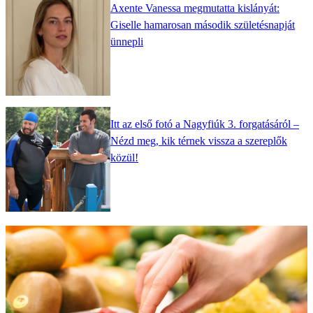
Axente Vanessa megmutatta kislányát:
Giselle hamarosan második születésnapját
ünnepli
Itt az első fotó a Nagyfiúk 3. forgatásáról –
Nézd meg, kik térnek vissza a szereplők
közül!