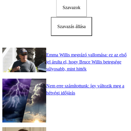
Szavazok
Szavazás állása
Emma Willis megrázó vallomása: ez az első
jel árulta el, hogy Bruce Willis betegsége
súlyosabb, mint hitték
Nem erre számítottunk: így változik meg a
hétvégi időjárás