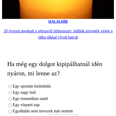
HALÁLHÍR
26 évesen meghalt a népszerű influenszer: milliók követték végig a
ritka rákkal vívott harcát
Ha még egy dolgot kipipálhatnál idén
nyáron, mi lenne az?
Egy spontán kirándulás
Egy nagy buli
Egy romantikus randi
Egy vízparti nap
Egyáltalán nem tervezek már semmit