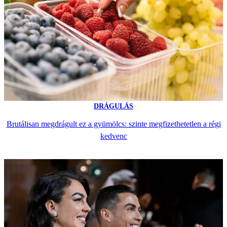
DRÁGULÁS
Brutálisan megdrágult ez a gyümölcs: szinte megfizethetetlen a régi
kedvenc