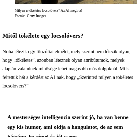
Milyen a tökéletes locsolóvers? Az AI megírta!
Forrás: Getty Images
Mitől tökélete egy locsolóvers?
Noha létezik egy filozófiai elmélet, mely szerint nem létezik olyan,
hogy „tökéletes”, azonban léteznek olyan attribútumok, melyek
alapján valaminek minősége lehet magasabb más dolgoknál. Mi is
feltettük hát a kérdést az AI-nak, hogy „Szerinted milyen a tökéletes
locsolóvers?”
A mesterséges intelligencia szerint jó, ha van benne
egy kis humor, ami oldja a hangulatot, de az sem
hátrány, ha rímel és jól cseng.