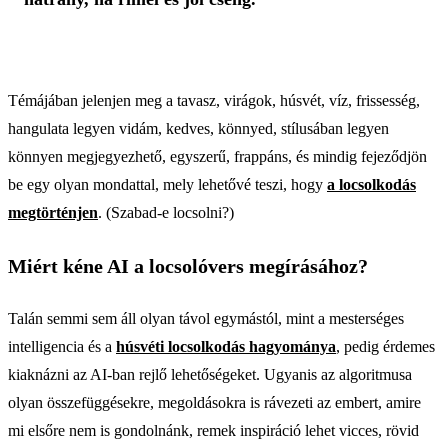
Témájában jelenjen meg a tavasz, virágok, húsvét, víz, frissesség,
hangulata legyen vidám, kedves, könnyed, stílusában legyen
könnyen megjegyezhető, egyszerű, frappáns, és mindig fejeződjön
be egy olyan mondattal, mely lehetővé teszi, hogy
a locsolkodás
megtörténjen
. (Szabad-e locsolni?)
Miért kéne AI a locsolóvers megírásához?
Talán semmi sem áll olyan távol egymástól, mint a mesterséges
intelligencia és a
húsvéti locsolkodás hagyománya
, pedig érdemes
kiaknázni az AI-ban rejlő lehetőségeket. Ugyanis az algoritmusa
olyan összefüggésekre, megoldásokra is rávezeti az embert, amire
mi elsőre nem is gondolnánk, remek inspiráció lehet vicces, rövid