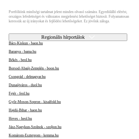
Portfóliónk minőségi tartalmat jelent minden olvasó számára. Egyedülálló elérést,
országos lefedettséget és változatos megjelenési lehetőséget biztosít. Folyamatosan
keressük az új irányokat és fejlődési lehetőségeket. Ez jövőnk záloga.
Regionális hírportálok
Bács-Kiskun - baon.hu
Baranya - bama.hu
Békés - beol.hu
Borsod-Abaúj-Zemplén - boon.hu
Csongrád - delmagyar.hu
Dunaújváros - duol.hu
Fejér - feol.hu
Győr-Moson-Sopron - kisalfold.hu
Hajdú-Bihar - haon.hu
Heves - heol.hu
Jász-Nagykun-Szolnok - szoljon.hu
Komárom-Esztergom - kemma.hu