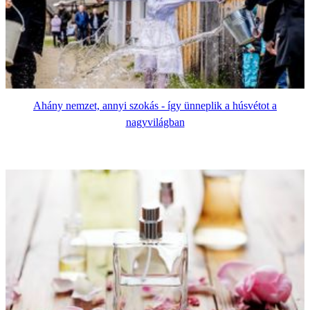
Ahány nemzet, annyi szokás - így ünneplik a húsvétot a
nagyvilágban