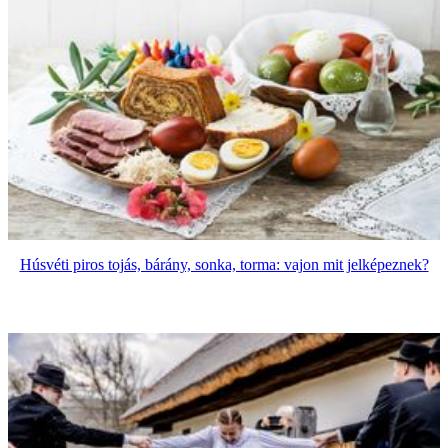
Húsvéti piros tojás, bárány, sonka, torma: vajon mit jelképeznek?