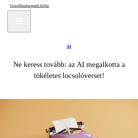
Origo
Mindmegette
Life
She
AI
Ne keress tovább: az AI megalkotta a
tökéletes locsolóverset!