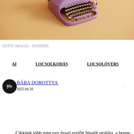
GETTY IMAGES -
EONEREN
AI
LOCSOLKODÁS
LOCSOLÓVERS
BÁBA DOROTTYA
2025.04.19.
Cikkünk több mint egy évvel ezelőtt frissült utoljára, a benne