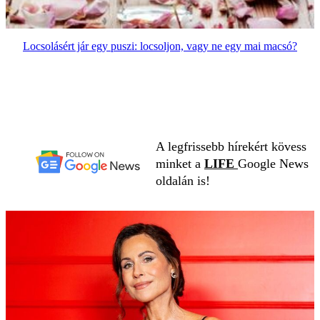
Locsolásért jár egy puszi: locsoljon, vagy ne egy mai macsó?
A legfrissebb hírekért kövess
minket a
LIFE
Google News
oldalán is!