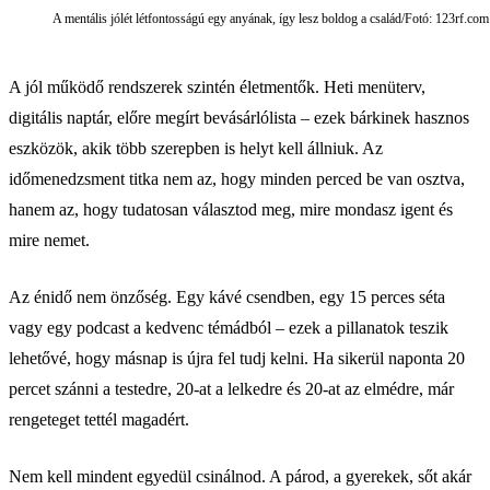
A mentális jólét létfontosságú egy anyának, így lesz boldog a család/Fotó: 123rf.com
A jól működő rendszerek szintén életmentők. Heti menüterv,
digitális naptár, előre megírt bevásárlólista – ezek bárkinek hasznos
eszközök, akik több szerepben is helyt kell állniuk. Az
időmenedzsment titka nem az, hogy minden perced be van osztva,
hanem az, hogy tudatosan választod meg, mire mondasz igent és
mire nemet.
Az énidő nem önzőség. Egy kávé csendben, egy 15 perces séta
vagy egy podcast a kedvenc témádból – ezek a pillanatok teszik
lehetővé, hogy másnap is újra fel tudj kelni. Ha sikerül naponta 20
percet szánni a testedre, 20-at a lelkedre és 20-at az elmédre, már
rengeteget tettél magadért.
Nem kell mindent egyedül csinálnod. A párod, a gyerekek, sőt akár