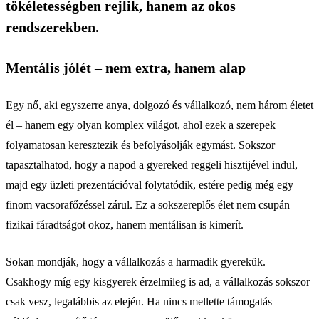
tökéletességben rejlik, hanem az okos
rendszerekben.
Mentális jólét – nem extra, hanem alap
Egy nő, aki egyszerre anya, dolgozó és vállalkozó, nem három életet
él – hanem egy olyan komplex világot, ahol ezek a szerepek
folyamatosan keresztezik és befolyásolják egymást. Sokszor
tapasztalhatod, hogy a napod a gyereked reggeli hisztijével indul,
majd egy üzleti prezentációval folytatódik, estére pedig még egy
finom vacsorafőzéssel zárul. Ez a sokszereplős élet nem csupán
fizikai fáradtságot okoz, hanem mentálisan is kimerít.
Sokan mondják, hogy a vállalkozás a harmadik gyerekük.
Csakhogy míg egy kisgyerek érzelmileg is ad, a vállalkozás sokszor
csak vesz, legalábbis az elején. Ha nincs mellette támogatás –