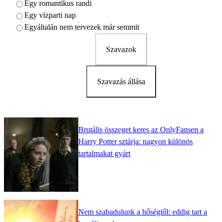
Egy romantikus randi
Egy vízparti nap
Egyáltalán nem tervezek már semmit
Szavazok
Szavazás állása
Brutális összeget keres az OnlyFansen a
Harry Potter sztárja: nagyon különös
tartalmakat gyárt
Nem szabadulunk a hőségtől: eddig tart a