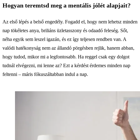
Hogyan teremtsd meg a mentális jólét alapjait?
Az első lépés a belső engedély. Fogadd el, hogy nem lehetsz minden
nap tökéletes anya, briliáns üzletasszony és odaadó feleség. Sőt,
néha egyik sem leszel igazán, és ez így teljesen rendben van. A
valódi hatékonyság nem az állandó pörgésben rejlik, hanem abban,
hogy tudod, mikor mi a legfontosabb. Ha reggel csak egy dolgot
tudnál elvégezni, mi lenne az? Ezt a kérdést érdemes minden nap
feltenni – máris fókuszáltabban indul a nap.