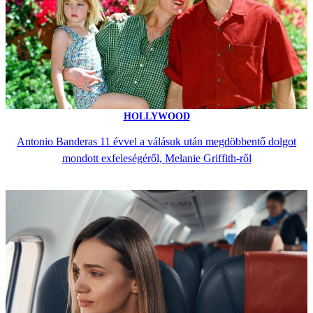
HOLLYWOOD
Antonio Banderas 11 évvel a válásuk után megdöbbentő dolgot
mondott exfeleségéről, Melanie Griffith-ről