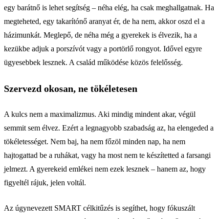
egy barátnő is lehet segítség – néha elég, ha csak meghallgatnak. Ha
megteheted, egy takarítónő aranyat ér, de ha nem, akkor oszd el a
házimunkát. Meglepő, de néha még a gyerekek is élvezik, ha a
kezükbe adjuk a porszívót vagy a portörlő rongyot. Idővel egyre
ügyesebbek lesznek. A család működése közös felelősség.
Szervezd okosan, ne tökéletesen
A kulcs nem a maximalizmus. Aki mindig mindent akar, végül
semmit sem élvez. Ezért a legnagyobb szabadság az, ha elengeded a
tökéletességet. Nem baj, ha nem főzöl minden nap, ha nem
hajtogattad be a ruhákat, vagy ha most nem te készítetted a farsangi
jelmezt. A gyerekeid emlékei nem ezek lesznek – hanem az, hogy
figyeltél rájuk, jelen voltál.
Az úgynevezett SMART célkitűzés is segíthet, hogy fókuszált