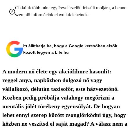
Cikkünk több mint egy évvel ezelőtt frissült utoljára, a benne
szereplő információk elavultak lehetnek.
Itt állíthatja be, hogy a Google keresőben elsők
között legyen a Life.hu
A modern nő élete egy akciófilmre hasonlít:
reggel anya, napközben dolgozó nő vagy
vállalkozó, délután taxisofőr, este házvezetőnő.
Közben pedig próbálja valahogy megőrizni a
mentális jólét törékeny egyensúlyát. De hogyan
lehet ennyi szerep között zsonglőrködni úgy, hogy
közben ne veszítsd el saját magad? A válasz nem a