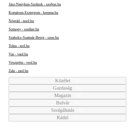
Jász-Nagykun-Szolnok - szoljon.hu
Komárom-Esztergom - kemma.hu
Nógrád - nool.hu
Somogy - sonline.hu
Szabolcs-Szatmár-Bereg - szon.hu
Tolna - teol.hu
Vas - vaol.hu
Veszprém - veol.hu
Zala - zaol.hu
Közélet
Gazdaság
Magazin
Bulvár
Szolgáltatás
Rádió