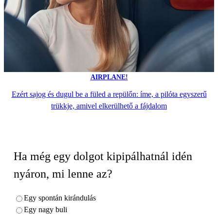
AIRPLANE!
Ezért sajog és dugul be a füled a repülőn: íme, a pilóta egyszerű
trükkje, amivel elkerülhető a fájdalom
Ha még egy dolgot kipipálhatnál idén
nyáron, mi lenne az?
Egy spontán kirándulás
Egy nagy buli