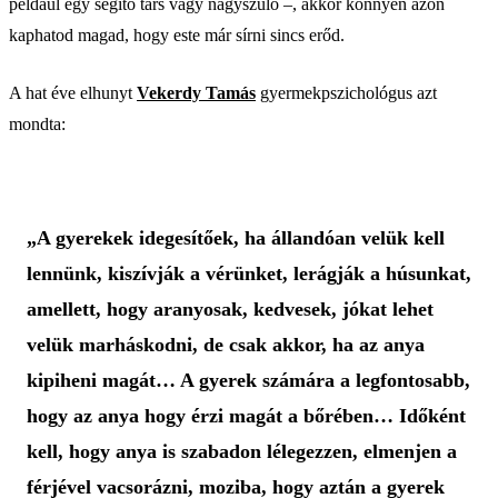
például egy segítő társ vagy nagyszülő –, akkor könnyen azon
kaphatod magad, hogy este már sírni sincs erőd.
A hat éve elhunyt
Vekerdy Tamás
gyermekpszichológus azt
mondta:
„A gyerekek idegesítőek, ha állandóan velük kell
lennünk, kiszívják a vérünket, lerágják a húsunkat,
amellett, hogy aranyosak, kedvesek, jókat lehet
velük marháskodni, de csak akkor, ha az anya
kipiheni magát… A gyerek számára a legfontosabb,
hogy az anya hogy érzi magát a bőrében… Időként
kell, hogy anya is szabadon lélegezzen, elmenjen a
férjével vacsorázni, moziba, hogy aztán a gyerek