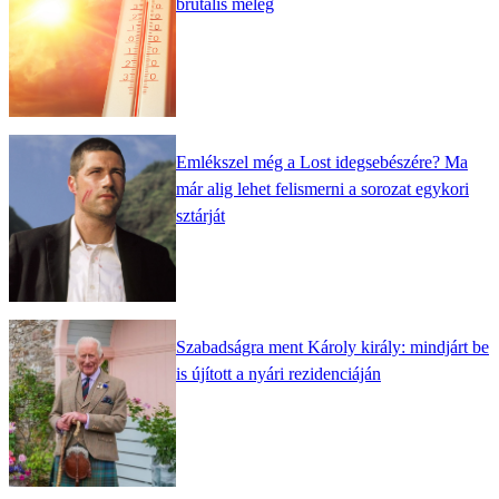
brutális meleg
Emlékszel még a Lost idegsebészére? Ma
már alig lehet felismerni a sorozat egykori
sztárját
Szabadságra ment Károly király: mindjárt be
is újított a nyári rezidenciáján