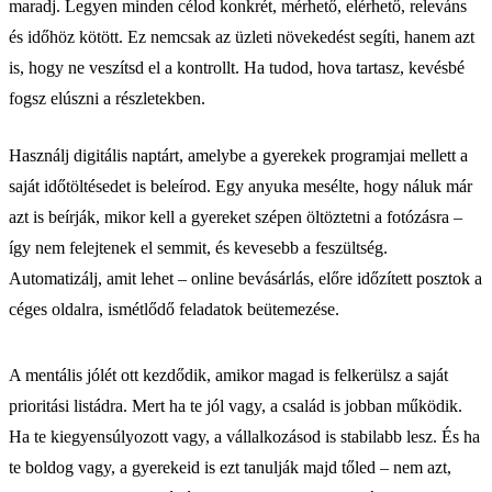
maradj. Legyen minden célod konkrét, mérhető, elérhető, releváns
és időhöz kötött. Ez nemcsak az üzleti növekedést segíti, hanem azt
is, hogy ne veszítsd el a kontrollt. Ha tudod, hova tartasz, kevésbé
fogsz elúszni a részletekben.
Használj digitális naptárt, amelybe a gyerekek programjai mellett a
saját időtöltésedet is beleírod. Egy anyuka mesélte, hogy náluk már
azt is beírják, mikor kell a gyereket szépen öltöztetni a fotózásra –
így nem felejtenek el semmit, és kevesebb a feszültség.
Automatizálj, amit lehet – online bevásárlás, előre időzített posztok a
céges oldalra, ismétlődő feladatok beütemezése.
A mentális jólét ott kezdődik, amikor magad is felkerülsz a saját
prioritási listádra. Mert ha te jól vagy, a család is jobban működik.
Ha te kiegyensúlyozott vagy, a vállalkozásod is stabilabb lesz. És ha
te boldog vagy, a gyerekeid is ezt tanulják majd tőled – nem azt,