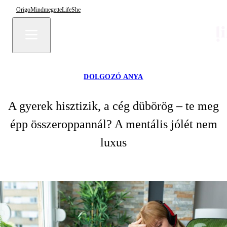
Origo
Mindmegette
Life
She
DOLGOZÓ ANYA
A gyerek hisztizik, a cég dübörög – te meg
épp összeroppannál? A mentális jólét nem
luxus