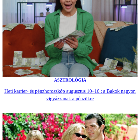
ASZTROLÓGIA
Heti karrier- és pénzhoroszkóp augusztus 10–16.: a Bakok nagyon
vigyázzanak a pénzükre