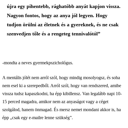
újra egy pihentebb, rághatóbb anyát kapjon vissza.
Nagyon fontos, hogy az anya jól legyen. Hogy
tudjon örülni az életnek és a gyereknek, és ne csak
szenvedjen tőle és a rengeteg tennivalótól”
-mondta a neves gyermekpszichológus.
A mentális jólét nem arról szól, hogy mindig mosolyogsz, és soha
nem esel ki a szerepedből. Arról szól, hogy van rendszered, amibe
vissza tudsz kapaszkodni, ha épp kibillensz. Van legalább napi 10-
15 perced magadra, amikor nem az anyaságot vagy a céget
szolgálod, hanem önmagad. És mersz nemet mondani akkor is, ha
épp „csak egy e-mailre lenne szükség”.