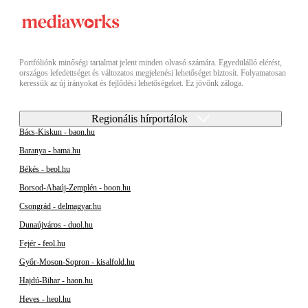
Portfóliónk minőségi tartalmat jelent minden olvasó számára. Egyedülálló elérést,
országos lefedettséget és változatos megjelenési lehetőséget biztosít. Folyamatosan
keressük az új irányokat és fejlődési lehetőségeket. Ez jövőnk záloga.
Regionális hírportálok
Bács-Kiskun - baon.hu
Baranya - bama.hu
Békés - beol.hu
Borsod-Abaúj-Zemplén - boon.hu
Csongrád - delmagyar.hu
Dunaújváros - duol.hu
Fejér - feol.hu
Győr-Moson-Sopron - kisalfold.hu
Hajdú-Bihar - haon.hu
Heves - heol.hu