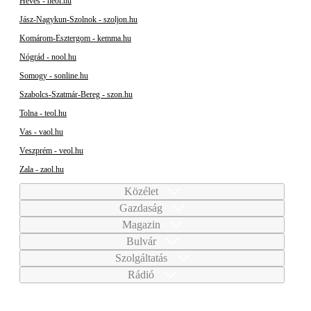
Heves - heol.hu
Jász-Nagykun-Szolnok - szoljon.hu
Komárom-Esztergom - kemma.hu
Nógrád - nool.hu
Somogy - sonline.hu
Szabolcs-Szatmár-Bereg - szon.hu
Tolna - teol.hu
Vas - vaol.hu
Veszprém - veol.hu
Zala - zaol.hu
Közélet
Gazdaság
Magazin
Bulvár
Szolgáltatás
Rádió