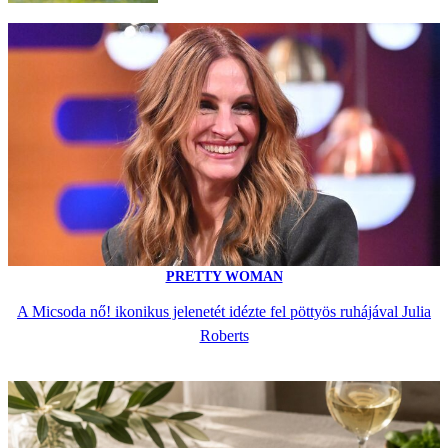
PRETTY WOMAN
A Micsoda nő! ikonikus jelenetét idézte fel pöttyös ruhájával Julia
Roberts