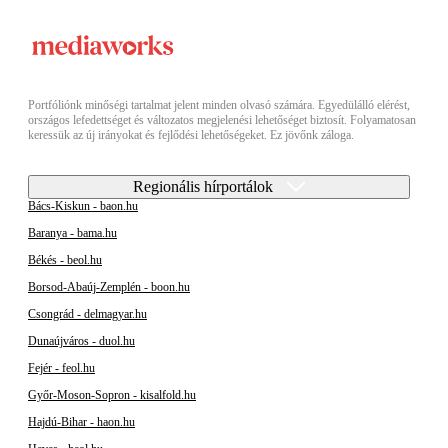
Portfóliónk minőségi tartalmat jelent minden olvasó számára. Egyedülálló elérést,
országos lefedettséget és változatos megjelenési lehetőséget biztosít. Folyamatosan
keressük az új irányokat és fejlődési lehetőségeket. Ez jövőnk záloga.
Regionális hírportálok
Bács-Kiskun - baon.hu
Baranya - bama.hu
Békés - beol.hu
Borsod-Abaúj-Zemplén - boon.hu
Csongrád - delmagyar.hu
Dunaújváros - duol.hu
Fejér - feol.hu
Győr-Moson-Sopron - kisalfold.hu
Hajdú-Bihar - haon.hu