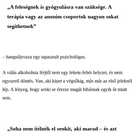
„A feleségnek is gyógyulásra van szüksége. A
terápia vagy az anonim csoportok nagyon sokat
segíthetnek”
– hangsúlyozza egy tapasztalt pszichológus.
A válás alkoholista férjtől nem egy fekete-fehér helyzet, és nem
egyszerű döntés. Van, aki kitart a végsőkig, más már az első jeleknél
lép. A lényeg, hogy senki se érezze magát hibásnak egyik út miatt
sem.
„Soha nem ítélnék el senkit, aki marad – és azt