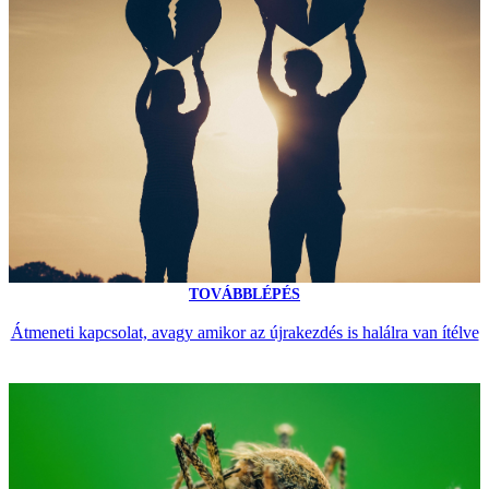
TOVÁBBLÉPÉS
Átmeneti kapcsolat, avagy amikor az újrakezdés is halálra van ítélve