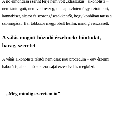
A nő elmondása szerint férje nem volt „klasszikus” alkoholista –
nem tántorgott, nem volt részeg, de napi szinten fogyasztott bort,
kannabiszt, altatót és szorongáscsökkentőt, hogy kordában tartsa a
szorongását. Bár többször megpróbált leállni, mindig visszaesett.
A válás mögött húzódó érzelmek: bűntudat,
harag, szeretet
A válás alkoholista férjtől nem csak jogi procedúra – egy érzelmi
háború is, ahol a nő sokszor saját érzéseivel is megküzd.
„Még mindig szeretem őt”