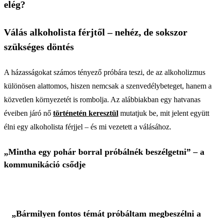
elég?
Válás alkoholista férjtől – nehéz, de sokszor
szükséges döntés
A házasságokat számos tényező próbára teszi, de az alkoholizmus
különösen alattomos, hiszen nemcsak a szenvedélybeteget, hanem a
közvetlen környezetét is rombolja. Az alábbiakban egy hatvanas
éveiben járó nő
történetén keresztül
mutatjuk be, mit jelent együtt
élni egy alkoholista férjjel – és mi vezetett a válásához.
„Mintha egy pohár borral próbálnék beszélgetni” – a
kommunikáció csődje
„Bármilyen fontos témát próbáltam megbeszélni a