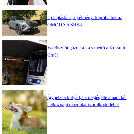
Új hajtáslánc, új élmény: kipróbáltuk az
OMODA 5 SHS-t
Vaddisznót gázolt a 2-es metró a Kossuth
térnél
Így jelzi a kutyád, ha megégette a nap: két
hétköznapi mozdulat is árulkodó lehet