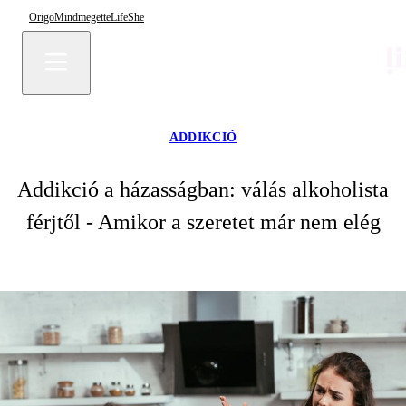
Origo
Mindmegette
Life
She
ADDIKCIÓ
Addikció a házasságban: válás alkoholista
férjtől - Amikor a szeretet már nem elég