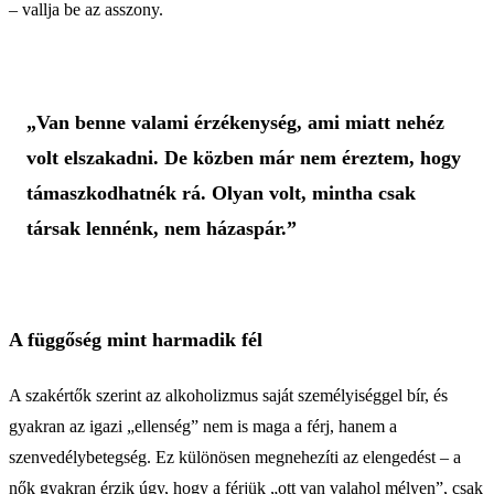
– vallja be az asszony.
„Van benne valami érzékenység, ami miatt nehéz
volt elszakadni. De közben már nem éreztem, hogy
támaszkodhatnék rá. Olyan volt, mintha csak
társak lennénk, nem házaspár.”
A függőség mint harmadik fél
A szakértők szerint az alkoholizmus saját személyiséggel bír, és
gyakran az igazi „ellenség” nem is maga a férj, hanem a
szenvedélybetegség. Ez különösen megnehezíti az elengedést – a
nők gyakran érzik úgy, hogy a férjük „ott van valahol mélyen”, csak