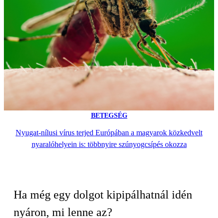
BETEGSÉG
Nyugat-nílusi vírus terjed Európában a magyarok közkedvelt
nyaralóhelyein is: többnyire szúnyogcsípés okozza
Ha még egy dolgot kipipálhatnál idén
nyáron, mi lenne az?