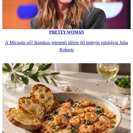
PRETTY WOMAN
A Micsoda nő! ikonikus jelenetét idézte fel pöttyös ruhájával Julia
Roberts