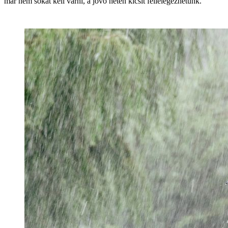
már nem sokat kell várni, a jövő héten kicsit fellélegezhetünk.