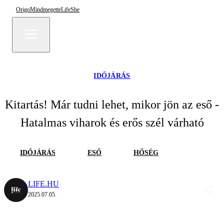
Origo
Mindmegette
Life
She
IDŐJÁRÁS
Kitartás! Már tudni lehet, mikor jön az eső -
Hatalmas viharok és erős szél várható
IDŐJÁRÁS
ESŐ
HŐSÉG
LIFE.HU
2025.07.05.