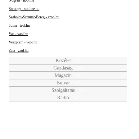
Nógrád - nool.hu
Somogy - sonline.hu
Szabolcs-Szatmár-Bereg - szon.hu
Tolna - teol.hu
Vas - vaol.hu
Veszprém - veol.hu
Zala - zaol.hu
Közélet
Gazdaság
Magazin
Bulvár
Szolgáltatás
Rádió