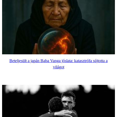
Beteljesült a japán Baba Vanga jóslata: katasztrófa sújtotta a
világot