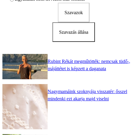
Szavazok
Szavazás állása
Rubint Rékát megműtötték: nemcsak tüdő-,
májáttétet is képzett a daganata
Nagymamáink szoknyája visszatér: ősszel
mindenki ezt akarja majd viselni