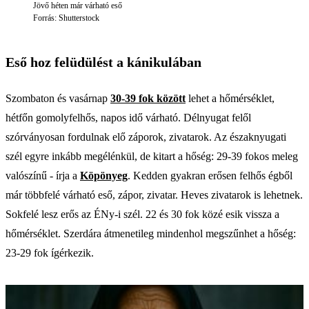
Jövő héten már várható eső
Forrás: Shutterstock
Eső hoz felüdülést a kánikulában
Szombaton és vasárnap
30-39 fok között
lehet a hőmérséklet,
hétfőn gomolyfelhős, napos idő várható. Délnyugat felől
szórványosan fordulnak elő záporok, zivatarok. Az északnyugati
szél egyre inkább megélénkül, de kitart a hőség: 29-39 fokos meleg
valószínű - írja a
Köpönyeg
. Kedden gyakran erősen felhős égből
már többfelé várható eső, zápor, zivatar. Heves zivatarok is lehetnek.
Sokfelé lesz erős az ÉNy-i szél. 22 és 30 fok közé esik vissza a
hőmérséklet. Szerdára átmenetileg mindenhol megszűnhet a hőség:
23-29 fok ígérkezik.