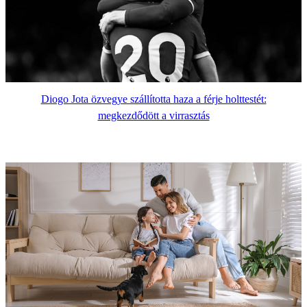
Diogo Jota özvegye szállította haza a férje holttestét:
megkezdődött a virrasztás