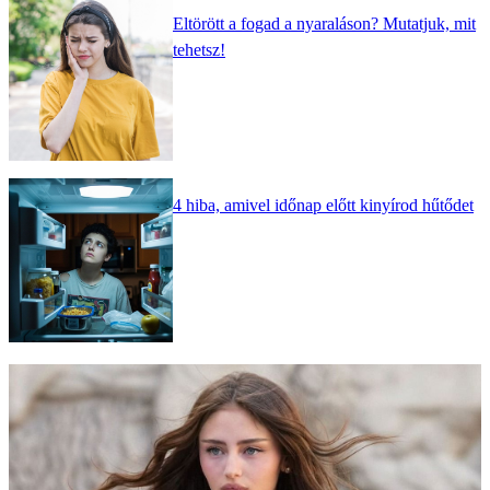
Eltörött a fogad a nyaraláson? Mutatjuk, mit
tehetsz!
4 hiba, amivel időnap előtt kinyírod hűtődet