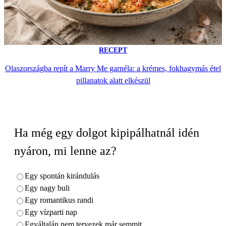
RECEPT
Olaszországba repít a Marry Me garnéla: a krémes, fokhagymás étel
pillanatok alatt elkészül
Ha még egy dolgot kipipálhatnál idén
nyáron, mi lenne az?
Egy spontán kirándulás
Egy nagy buli
Egy romantikus randi
Egy vízparti nap
Egyáltalán nem tervezek már semmit