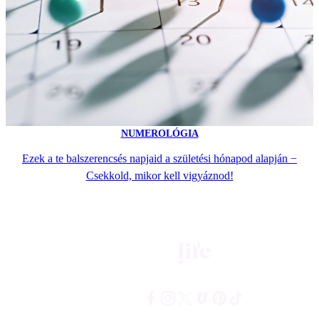
NUMEROLÓGIA
Ezek a te balszerencsés napjaid a születési hónapod alapján −
Csekkold, mikor kell vigyáznod!