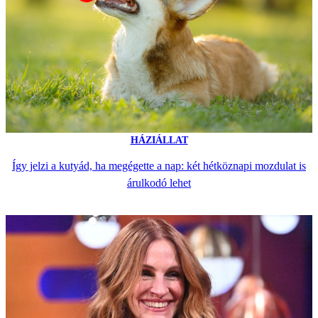
HÁZIÁLLAT
Így jelzi a kutyád, ha megégette a nap: két hétköznapi mozdulat is
árulkodó lehet