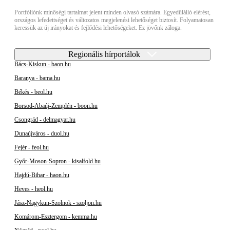
Portfóliónk minőségi tartalmat jelent minden olvasó számára. Egyedülálló elérést,
országos lefedettséget és változatos megjelenési lehetőséget biztosít. Folyamatosan
keressük az új irányokat és fejlődési lehetőségeket. Ez jövőnk záloga.
Regionális hírportálok
Bács-Kiskun - baon.hu
Baranya - bama.hu
Békés - beol.hu
Borsod-Abaúj-Zemplén - boon.hu
Csongrád - delmagyar.hu
Dunaújváros - duol.hu
Fejér - feol.hu
Győr-Moson-Sopron - kisalfold.hu
Hajdú-Bihar - haon.hu
Heves - heol.hu
Jász-Nagykun-Szolnok - szoljon.hu
Komárom-Esztergom - kemma.hu