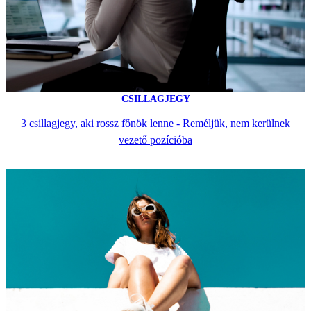
CSILLAGJEGY
3 csillagjegy, aki rossz főnök lenne - Reméljük, nem kerülnek
vezető pozícióba