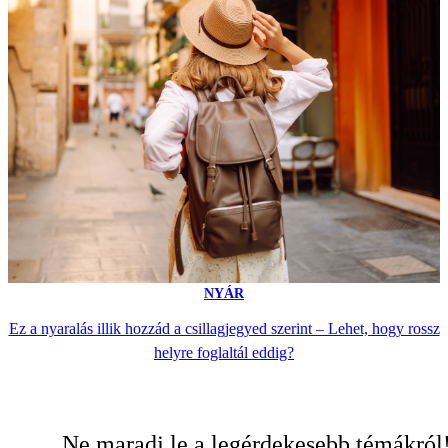
NYÁR
Ez a nyaralás illik hozzád a csillagjegyed szerint – Lehet, hogy rossz
helyre foglaltál eddig?
Ne maradj le a legérdekesebb témákról