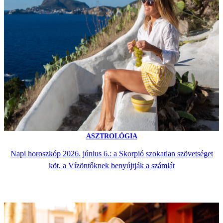
ASZTROLÓGIA
Napi horoszkóp 2026. június 6.: a Skorpió szokatlan szövetséget
köt, a Vízöntőknek benyújtják a számlát