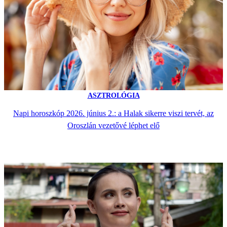
ASZTROLÓGIA
Napi horoszkóp 2026. június 2.: a Halak sikerre viszi tervét, az
Oroszlán vezetővé léphet elő