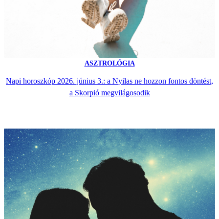
ASZTROLÓGIA
Napi horoszkóp 2026. június 3.: a Nyilas ne hozzon fontos döntést,
a Skorpió megvilágosodik