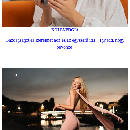
NŐI ENERGIA
Gazdagságot és szerelmet hoz ez az egyszerű ital − Így idd, hogy
bevonzd!