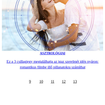
ASZTROLÓGIAI
Ez a 3 csillagjegy megtalálhatja az igaz szerelmét idén nyáron:
romantikus filmbe illő pillanatokra számíthat
9
10
11
12
13