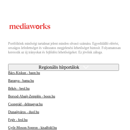
Portfóliónk minőségi tartalmat jelent minden olvasó számára. Egyedülálló elérést,
országos lefedettséget és változatos megjelenési lehetőséget biztosít. Folyamatosan
keressük az új irányokat és fejlődési lehetőségeket. Ez jövőnk záloga.
Regionális hírportálok
Bács-Kiskun - baon.hu
Baranya - bama.hu
Békés - beol.hu
Borsod-Abaúj-Zemplén - boon.hu
Csongrád - delmagyar.hu
Dunaújváros - duol.hu
Fejér - feol.hu
Győr-Moson-Sopron - kisalfold.hu