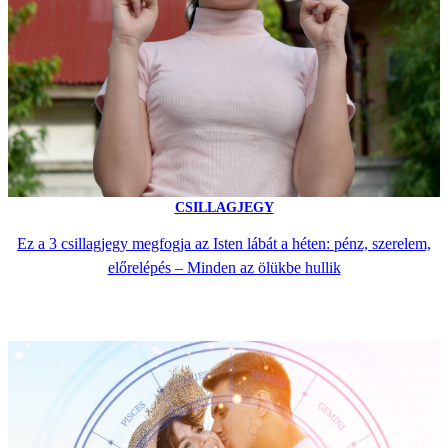
CSILLAGJEGY
Ez a 3 csillagjegy megfogja az Isten lábát a héten: pénz, szerelem,
előrelépés – Minden az ölükbe hullik