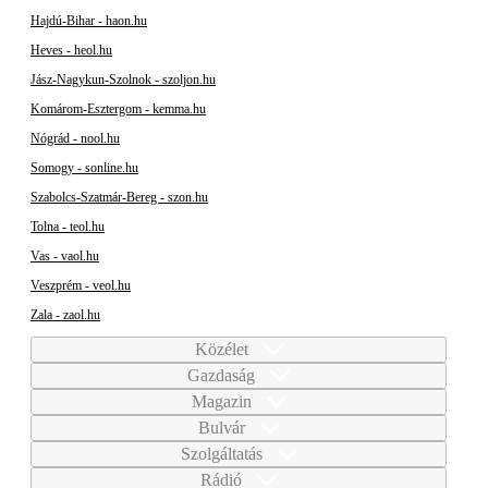
Hajdú-Bihar - haon.hu
Heves - heol.hu
Jász-Nagykun-Szolnok - szoljon.hu
Komárom-Esztergom - kemma.hu
Nógrád - nool.hu
Somogy - sonline.hu
Szabolcs-Szatmár-Bereg - szon.hu
Tolna - teol.hu
Vas - vaol.hu
Veszprém - veol.hu
Zala - zaol.hu
Közélet
Gazdaság
Magazin
Bulvár
Szolgáltatás
Rádió