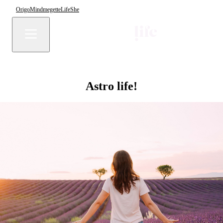
Origo
Mindmegette
Life
She
Astro life!