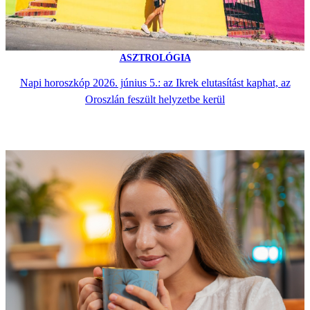
ASZTROLÓGIA
Napi horoszkóp 2026. június 5.: az Ikrek elutasítást kaphat, az
Oroszlán feszült helyzetbe kerül