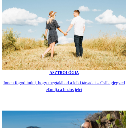
ASZTROLÓGIA
Innen fogod tudni, hogy megtaláltad a lelki társadat – Csillagjegyed
elárulja a biztos jelet