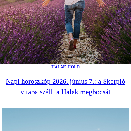
HALAK HOLD
Napi horoszkóp 2026. június 7.: a Skorpió
vitába száll, a Halak megbocsát