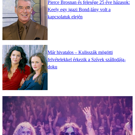
Pierce Brosnan és felesége 25 éve házasok:
Keely egy igazi Bond-lány volt a
kapcsolatuk elején
Már hivatalos – Kulisszák mögötti
felvételekkel érkezik a Szívek szállodája-
doku