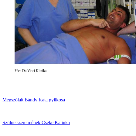
Pécs Da Vinci Klinika
Megszólalt Bándy Kata gyilkosa
Szülne szerelmének Cseke Katinka