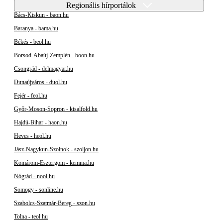
Regionális hírportálok
Bács-Kiskun - baon.hu
Baranya - bama.hu
Békés - beol.hu
Borsod-Abaúj-Zemplén - boon.hu
Csongrád - delmagyar.hu
Dunaújváros - duol.hu
Fejér - feol.hu
Győr-Moson-Sopron - kisalfold.hu
Hajdú-Bihar - haon.hu
Heves - heol.hu
Jász-Nagykun-Szolnok - szoljon.hu
Komárom-Esztergom - kemma.hu
Nógrád - nool.hu
Somogy - sonline.hu
Szabolcs-Szatmár-Bereg - szon.hu
Tolna - teol.hu