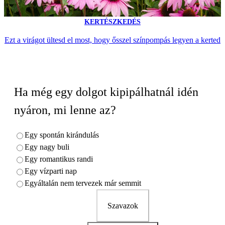
KERTÉSZKEDÉS
Ezt a virágot ültesd el most, hogy ősszel színpompás legyen a kerted
Ha még egy dolgot kipipálhatnál idén
nyáron, mi lenne az?
Egy spontán kirándulás
Egy nagy buli
Egy romantikus randi
Egy vízparti nap
Egyáltalán nem tervezek már semmit
Szavazok