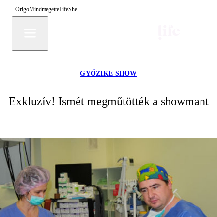
Origo
Mindmegette
Life
She
GYŐZIKE SHOW
Exkluzív! Ismét megműtötték a showmant