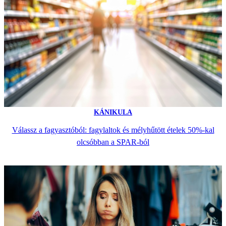
KÁNIKULA
Válassz a fagyasztóból: fagylaltok és mélyhűtött ételek 50%-kal
olcsóbban a SPAR-ból