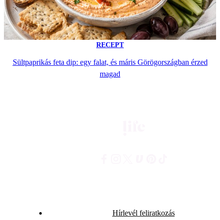
RECEPT
Sültpaprikás feta dip: egy falat, és máris Görögországban érzed
magad
Hírlevél feliratkozás