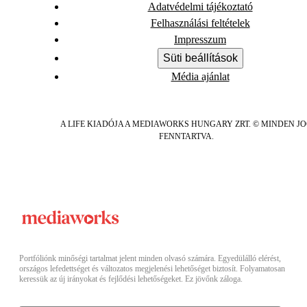
Adatvédelmi tájékoztató
Felhasználási feltételek
Impresszum
Süti beállítások
Média ajánlat
A LIFE KIADÓJA A MEDIAWORKS HUNGARY ZRT. © MINDEN J
FENNTARTVA.
Portfóliónk minőségi tartalmat jelent minden olvasó számára. Egyedülálló elérést,
országos lefedettséget és változatos megjelenési lehetőséget biztosít. Folyamatosan
keressük az új irányokat és fejlődési lehetőségeket. Ez jövőnk záloga.