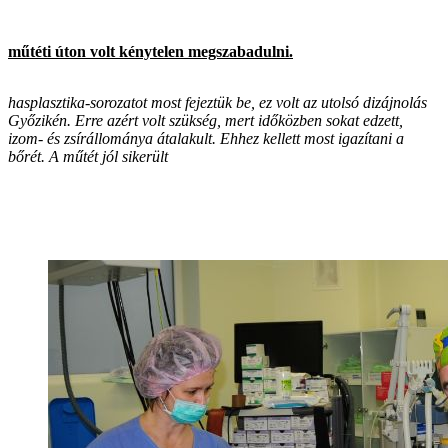
műtéti úton volt kénytelen megszabadulni.
hasplasztika-sorozatot most fejeztük be, ez volt az utolsó dizájnolás
Győzikén. Erre azért volt szükség, mert időközben sokat edzett,
izom- és zsírállománya átalakult. Ehhez kellett most igazítani a
bőrét. A műtét jól sikerült