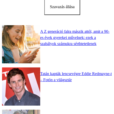
Szavazás állása
A Z generáció falra mászik attól, amit a 90-
es évek gyerekei művelnek: ezek a
szabályok számukra sérthtetetlenek
Tatán kapták lencsevégre Eddie Redmayne-t
– Fotón a világsztár