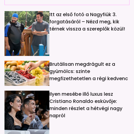
Itt az első fotó a Nagyfiúk 3.
forgatásáról – Nézd meg, kik
térnek vissza a szereplők közül!
Brutálisan megdrágult ez a
gyümölcs: szinte
megfizethetetlen a régi kedvenc
Ilyen mesébe illő luxus lesz
Cristiano Ronaldo esküvője:
minden részlet a hétvégi nagy
napról