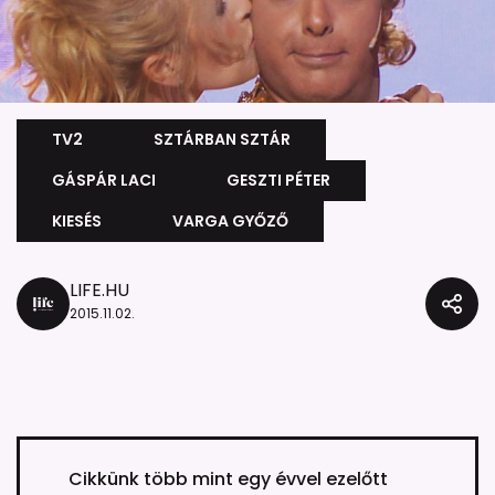
TV2
SZTÁRBAN SZTÁR
GÁSPÁR LACI
GESZTI PÉTER
KIESÉS
VARGA GYŐZŐ
LIFE.HU
2015.11.02.
Cikkünk több mint egy évvel ezelőtt