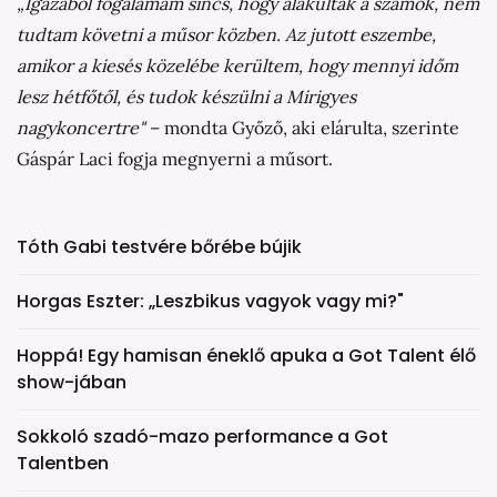
„Igazából fogalamam sincs, hogy alakultak a számok, nem
tudtam követni a műsor közben. Az jutott eszembe,
amikor a kiesés közelébe kerültem, hogy mennyi időm
lesz hétfőtől, és tudok készülni a Mirigyes
nagykoncertre"
– mondta Győző, aki elárulta, szerinte
Gáspár Laci fogja megnyerni a műsort.
Tóth Gabi testvére bőrébe bújik
Horgas Eszter: „Leszbikus vagyok vagy mi?"
Hoppá! Egy hamisan éneklő apuka a Got Talent élő
show-jában
Sokkoló szadó-mazo performance a Got
Talentben