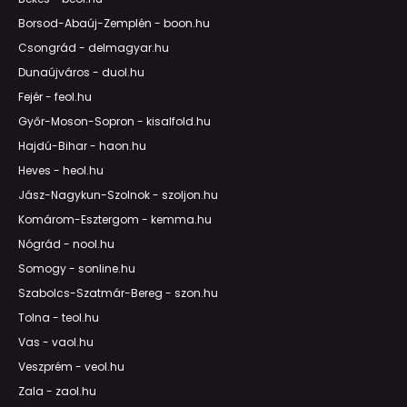
Borsod-Abaúj-Zemplén - boon.hu
Csongrád - delmagyar.hu
Dunaújváros - duol.hu
Fejér - feol.hu
Győr-Moson-Sopron - kisalfold.hu
Hajdú-Bihar - haon.hu
Heves - heol.hu
Jász-Nagykun-Szolnok - szoljon.hu
Komárom-Esztergom - kemma.hu
Nógrád - nool.hu
Somogy - sonline.hu
Szabolcs-Szatmár-Bereg - szon.hu
Tolna - teol.hu
Vas - vaol.hu
Veszprém - veol.hu
Zala - zaol.hu