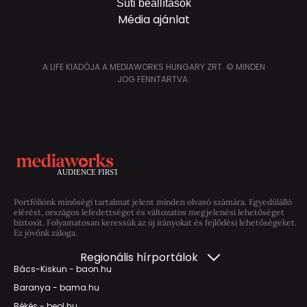
Süti beállítások
Média ajánlat
A LIFE KIADÓJA A MEDIAWORKS HUNGARY ZRT. © MINDEN
JOG FENNTARTVA.
Portfóliónk minőségi tartalmat jelent minden olvasó számára. Egyedülálló
elérést, országos lefedettséget és változatos megjelenési lehetőséget
biztosít. Folyamatosan keressük az új irányokat és fejlődési lehetőségeket.
Ez jövőnk záloga.
Regionális hírportálok
Bács-Kiskun - baon.hu
Baranya - bama.hu
Békés - beol.hu