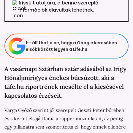
frissült utoljára, a benne szereplő
információk elavultak lehetnek.
Itt állíthatja be, hogy a Google keresőben
elsők között legyen a Life.hu
A vasárnapi Sztárban sztár adásából az Irigy
Hónaljmirigyes énekes búcsúzott, aki a
Life.hu riportrének mesélte el a kiesésével
kapcsolatos érzéseit.
Varga Győző szerint jól szerepelt Geszti Péter bőrében
és sikerült elsajátítania a rapper mozdulatait, az pedig
egy pillanatra sem szomorította el, hogy ennek ellenére