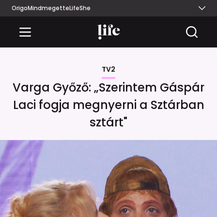
Origo
Mindmegette
Life
She
TV2
Varga Győző: „Szerintem Gáspár
Laci fogja megnyerni a Sztárban
sztárt"