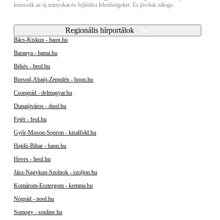
keressük az új irányokat és fejlődési lehetőségeket. Ez jövőnk záloga.
Regionális hírportálok
Bács-Kiskun - baon.hu
Baranya - bama.hu
Békés - beol.hu
Borsod-Abaúj-Zemplén - boon.hu
Csongrád - delmagyar.hu
Dunaújváros - duol.hu
Fejér - feol.hu
Győr-Moson-Sopron - kisalfold.hu
Hajdú-Bihar - haon.hu
Heves - heol.hu
Jász-Nagykun-Szolnok - szoljon.hu
Komárom-Esztergom - kemma.hu
Nógrád - nool.hu
Somogy - sonline.hu