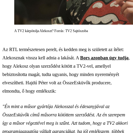
A TV2 kárpótolja Alekoszt? Forrás: TV2 Sajtószoba
Az RTL természetesen perelt, és kedden meg is született az ítélet:
Alekosznak vissza kell adnia a lakását. A
Bors azonban úgy tudja
,
hogy Alekosz olyan szerződést kötött a TV2-vel, amellyel
bebiztosította magát, tudta ugyanis, hogy minden nyereményét
elveszítheti. Hajdú Péter volt az ÖsszeEsküvők producere,
elmondta, ő hogy emlékszik:
"Én mint a műsor gyártója Alekosszal és édesanyjával az
ÖsszeEsküvők című műsorra kötöttem szerződést. Az én szerepem
így a műsor végeztével meg is szűnt. Azt tudom, hogy a TV2 akkori
programigazgatója vállalt garanciákat, ha jól emlékszem, többek