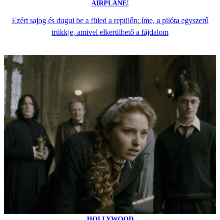
AIRPLANE!
Ezért sajog és dugul be a füled a repülőn: íme, a pilóta egyszerű
trükkje, amivel elkerülhető a fájdalom
HOLLYWOOD