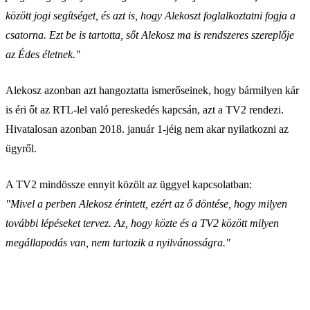
között jogi segítséget, és azt is, hogy Alekoszt foglalkoztatni fogja a
csatorna. Ezt be is tartotta, sőt Alekosz ma is rendszeres szereplője
az Édes életnek."
Alekosz azonban azt hangoztatta ismerőseinek, hogy bármilyen kár
is éri őt az RTL-lel való pereskedés kapcsán, azt a TV2 rendezi.
Hivatalosan azonban 2018. január 1-jéig nem akar nyilatkozni az
ügyről.
A TV2 mindössze ennyit közölt az üggyel kapcsolatban:
"Mivel a perben Alekosz érintett, ezért az ő döntése, hogy milyen
további lépéseket tervez. Az, hogy közte és a TV2 között milyen
megállapodás van, nem tartozik a nyilvánosságra."