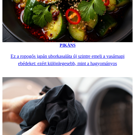
PIKÁNS
Ez a ropogós japán uborkasaláta új szintre emeli a vasárnapi
ebédeket: ezért különlegesebb, mint a hagyományos