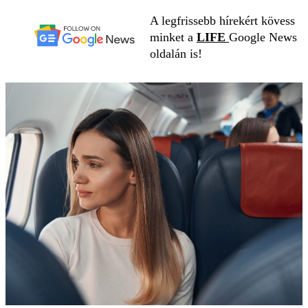
A legfrissebb hírekért kövess
minket a
LIFE
Google News
oldalán is!