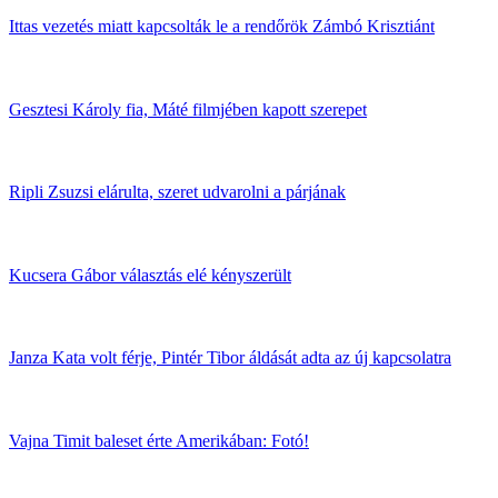
Ittas vezetés miatt kapcsolták le a rendőrök Zámbó Krisztiánt
Gesztesi Károly fia, Máté filmjében kapott szerepet
Ripli Zsuzsi elárulta, szeret udvarolni a párjának
Kucsera Gábor választás elé kényszerült
Janza Kata volt férje, Pintér Tibor áldását adta az új kapcsolatra
Vajna Timit baleset érte Amerikában: Fotó!