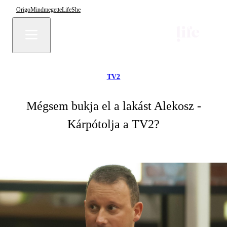
Origo
Mindmegette
Life
She
TV2
Mégsem bukja el a lakást Alekosz -
Kárpótolja a TV2?