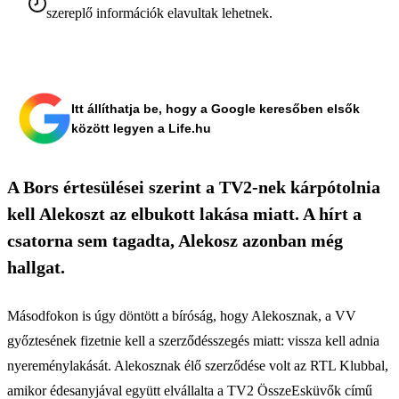
szereplő információk elavultak lehetnek.
Itt állíthatja be, hogy a Google keresőben elsők
között legyen a Life.hu
A Bors értesülései szerint a TV2-nek kárpótolnia
kell Alekoszt az elbukott lakása miatt. A hírt a
csatorna sem tagadta, Alekosz azonban még
hallgat.
Másodfokon is úgy döntött a bíróság, hogy Alekosznak, a VV
győztesének fizetnie kell a szerződésszegés miatt: vissza kell adnia
nyereménylakását. Alekosznak élő szerződése volt az RTL Klubbal,
amikor édesanyjával együtt elvállalta a TV2 ÖsszeEsküvők című