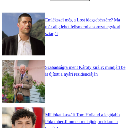
Emlékszel még a Lost idegsebészére? Ma
már alig lehet felismerni a sorozat egykori
sztárját
Szabadságra ment Károly király: mindjárt be
is újított a nyári rezidenciáján
Milliókat kaszált Tom Holland a legújabb
Pókember-filmmel: mutatjuk, mekkora a