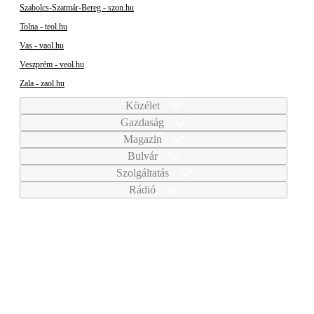
Szabolcs-Szatmár-Bereg - szon.hu
Tolna - teol.hu
Vas - vaol.hu
Veszprém - veol.hu
Zala - zaol.hu
Közélet
Gazdaság
Magazin
Bulvár
Szolgáltatás
Rádió