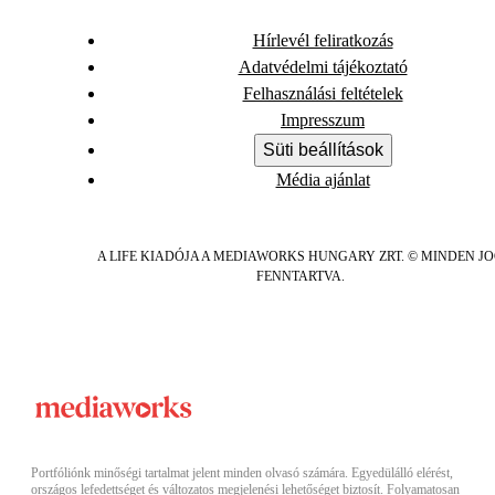
Hírlevél feliratkozás
Adatvédelmi tájékoztató
Felhasználási feltételek
Impresszum
Süti beállítások
Média ajánlat
A LIFE KIADÓJA A MEDIAWORKS HUNGARY ZRT. © MINDEN J
FENNTARTVA.
Portfóliónk minőségi tartalmat jelent minden olvasó számára. Egyedülálló elérést,
országos lefedettséget és változatos megjelenési lehetőséget biztosít. Folyamatosan