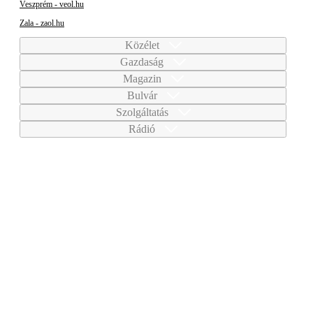
Veszprém - veol.hu
Zala - zaol.hu
Közélet
Gazdaság
Magazin
Bulvár
Szolgáltatás
Rádió