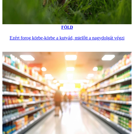
FÖLD
Ezért forog körbe-körbe a kutyád, mielőtt a nagydolgát végzi