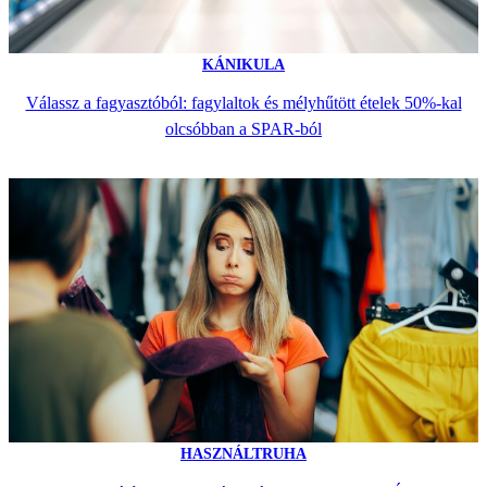
KÁNIKULA
Válassz a fagyasztóból: fagylaltok és mélyhűtött ételek 50%-kal
olcsóbban a SPAR-ból
HASZNÁLTRUHA