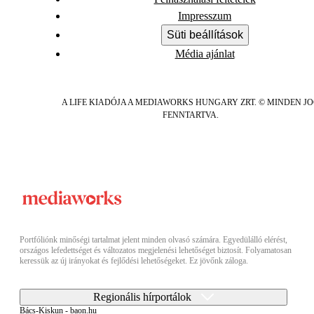
Impresszum
Süti beállítások
Média ajánlat
A LIFE KIADÓJA A MEDIAWORKS HUNGARY ZRT. © MINDEN J
FENNTARTVA.
Portfóliónk minőségi tartalmat jelent minden olvasó számára. Egyedülálló elérést,
országos lefedettséget és változatos megjelenési lehetőséget biztosít. Folyamatosan
keressük az új irányokat és fejlődési lehetőségeket. Ez jövőnk záloga.
Regionális hírportálok
Bács-Kiskun - baon.hu