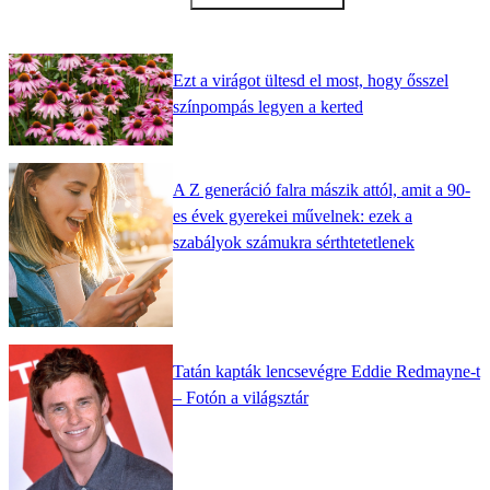
Ezt a virágot ültesd el most, hogy ősszel
színpompás legyen a kerted
A Z generáció falra mászik attól, amit a 90-
es évek gyerekei művelnek: ezek a
szabályok számukra sérthtetetlenek
Tatán kapták lencsevégre Eddie Redmayne-t
– Fotón a világsztár