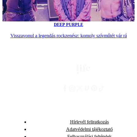
DEEP PURPLE
Visszavonul a legendás rockzenész: komoly szívműtét vár rá
Hírlevél feliratkozás
Adatvédelmi tájékoztató
Felhasználási feltételek