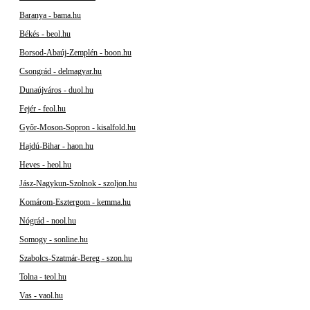
Baranya - bama.hu
Békés - beol.hu
Borsod-Abaúj-Zemplén - boon.hu
Csongrád - delmagyar.hu
Dunaújváros - duol.hu
Fejér - feol.hu
Győr-Moson-Sopron - kisalfold.hu
Hajdú-Bihar - haon.hu
Heves - heol.hu
Jász-Nagykun-Szolnok - szoljon.hu
Komárom-Esztergom - kemma.hu
Nógrád - nool.hu
Somogy - sonline.hu
Szabolcs-Szatmár-Bereg - szon.hu
Tolna - teol.hu
Vas - vaol.hu