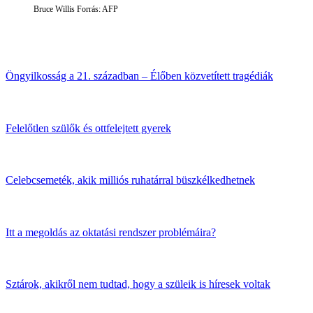
Bruce Willis Forrás: AFP
Öngyilkosság a 21. században – Élőben közvetített tragédiák
Felelőtlen szülők és ottfelejtett gyerek
Celebcsemeték, akik milliós ruhatárral büszkélkedhetnek
Itt a megoldás az oktatási rendszer problémáira?
Sztárok, akikről nem tudtad, hogy a szüleik is híresek voltak