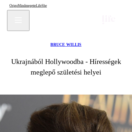
Origo
Mindmegette
Life
She
BRUCE WILLIS
Ukrajnából Hollywoodba - Hírességek
meglepő születési helyei