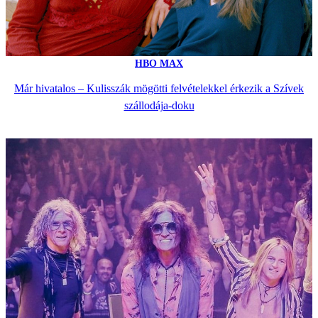
HBO MAX
Már hivatalos – Kulisszák mögötti felvételekkel érkezik a Szívek
szállodája-doku