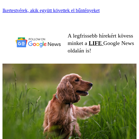
Ikertestvérek, akik együtt követtek el bűntényeket
A legfrissebb hírekért kövess
minket a
LIFE
Google News
oldalán is!