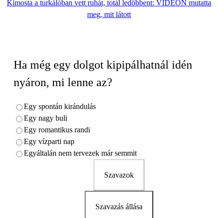
Kimosta a turkálóban vett ruhát, totál ledöbbent: VIDEÓN mutatta
meg, mit látott
Ha még egy dolgot kipipálhatnál idén
nyáron, mi lenne az?
Egy spontán kirándulás
Egy nagy buli
Egy romantikus randi
Egy vízparti nap
Egyáltalán nem tervezek már semmit
Szavazok
Szavazás állása