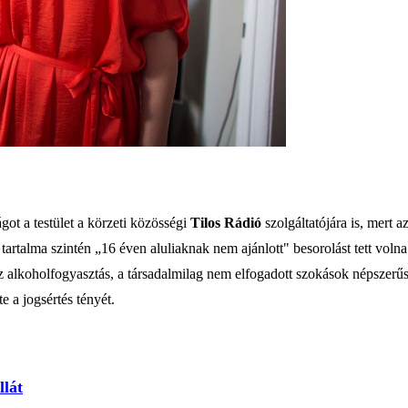
ot a testület a körzeti közösségi
Tilos Rádió
szolgáltatójára is, mert 
tartalma szintén „16 éven aluliaknak nem ajánlott" besorolást tett volna
z alkoholfogyasztás, a társadalmilag nem elfogadott szokások népszerűsí
te a jogsértés tényét.
llát