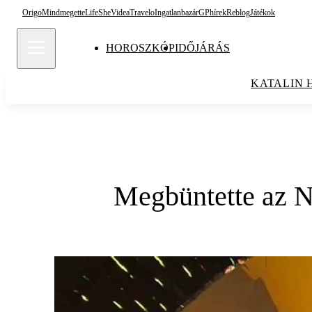
Origo
Mindmegette
Life
She
Videa
Travelo
Ingatlanbazár
GPhírek
Reblog
Játékok
HOROSZKÓP
IDŐJÁRÁS
KATALIN 
Megbüntette az N