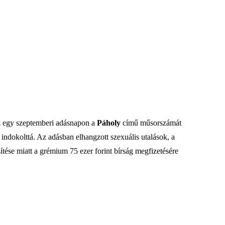
az egy szeptemberi adásnapon a
Páholy
című műsorszámát
 indokolttá. Az adásban elhangzott szexuális utalások, a
tése miatt a grémium 75 ezer forint bírság megfizetésére