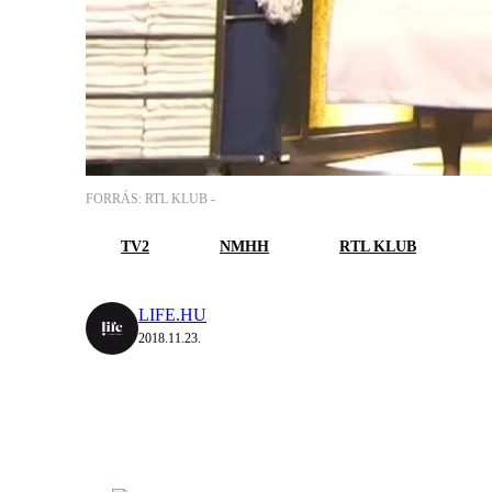
FORRÁS: RTL KLUB -
TV2
NMHH
RTL KLUB
LIFE.HU
2018.11.23.