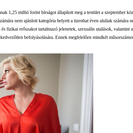
ának 1,25 millió forint bírságot állapított meg a testület a szeptember k
számára nem ajánlott kategória helyett a tizenhat éven aluliak számára ne
 és fizikai erőszakot tartalmazó jelenetek, szexuális utalások, valamint
 kedvezőtlen befolyásolására. Ennek megfelelően mindkét műsorszámot 