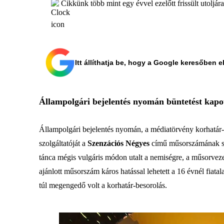
Cikkünk több mint egy évvel ezelőtt frissült utoljár
Itt állíthatja be, hogy a Google keresőben e
Állampolgári bejelentés nyomán büntetést kap
Állampolgári bejelentés nyomán, a médiatörvény korhatár-b
szolgáltatóját a
Szenzációs Négyes
című műsorszámának szep
tánca mégis vulgáris módon utalt a nemiségre, a műsorvezető
ajánlott műsorszám káros hatással lehetett a 16 évnél fiat
túl megengedő volt a korhatár-besorolás.