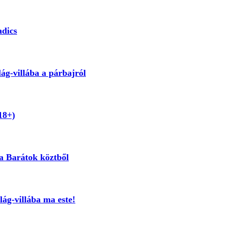
adics
lág-villába a párbajról
18+)
 a Barátok köztből
lág-villába ma este!