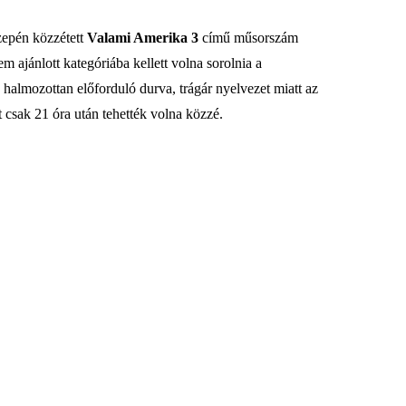
özepén közzétett
Valami Amerika 3
című műsorszám
m ajánlott kategóriába kellett volna sorolnia a
 a halmozottan előforduló durva, trágár nyelvezet miatt az
csak 21 óra után tehették volna közzé.