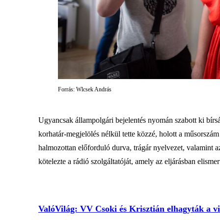
Forrás: Wlcsek András
Ugyancsak állampolgári bejelentés nyomán szabott ki bírság
korhatár-megjelölés nélkül tette közzé, holott a műsorszám 
halmozottan előforduló durva, trágár nyelvezet, valamint a
kötelezte a rádió szolgáltatóját, amely az eljárásban elismer
ValóVilág: VV Csoki és Krisztián elhagyták a vi