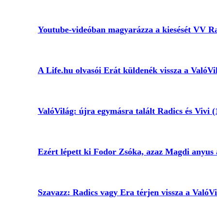
Youtube-videóban magyarázza a kiesését VV R
A Life.hu olvasói Erát küldenék vissza a ValóVi
ValóVilág: újra egymásra talált Radics és Vivi (
Ezért lépett ki Fodor Zsóka, azaz Magdi anyus
Szavazz: Radics vagy Era térjen vissza a ValóVi