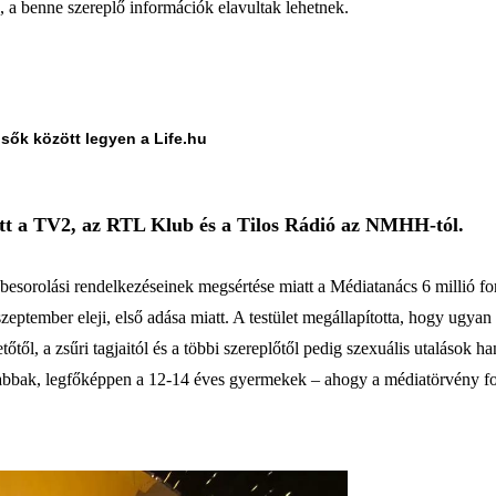
a, a benne szereplő információk elavultak lehetnek.
lsők között legyen a Life.hu
ott a TV2, az RTL Klub és a Tilos Rádió az NMHH-tól.
esorolási rendelkezéseinek megsértése miatt a Médiatanács 6 millió for
tember eleji, első adása miatt. A testület megállapította, hogy ugyan 
től, a zsűri tagjaitól és a többi szereplőtől pedig szexuális utalások ha
alabbak, legfőképpen a 12-14 éves gyermekek – ahogy a médiatörvény foga