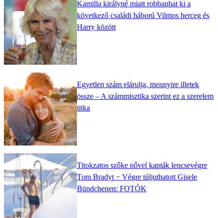
Kamilla királyné miatt robbanhat ki a
következő családi háború Vilmos herceg és
Harry között
Egyetlen szám elárulja, mennyire illetek
össze – A számmisztika szerint ez a szerelem
titka
Titokzatos szőke nővel kapták lencsevégre
Tom Bradyt − Végre túljuthatott Gisele
Bündchenen: FOTÓK