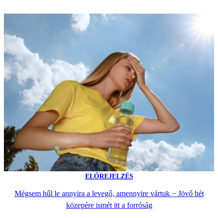
ELŐREJELZÉS
Mégsem hűl le annyira a levegő, amennyire vártuk − Jövő hét
közepére ismét itt a forróság