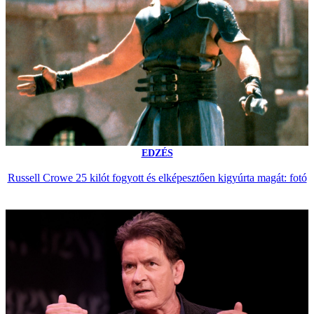
EDZÉS
Russell Crowe 25 kilót fogyott és elképesztően kigyúrta magát: fotó