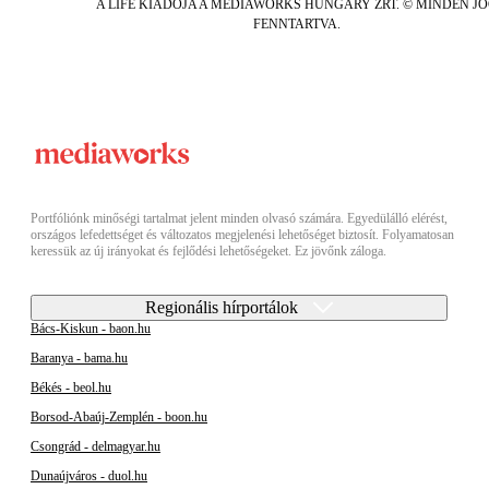
A LIFE KIADÓJA A MEDIAWORKS HUNGARY ZRT. © MINDEN J
FENNTARTVA.
Portfóliónk minőségi tartalmat jelent minden olvasó számára. Egyedülálló elérést,
országos lefedettséget és változatos megjelenési lehetőséget biztosít. Folyamatosan
keressük az új irányokat és fejlődési lehetőségeket. Ez jövőnk záloga.
Regionális hírportálok
Bács-Kiskun - baon.hu
Baranya - bama.hu
Békés - beol.hu
Borsod-Abaúj-Zemplén - boon.hu
Csongrád - delmagyar.hu
Dunaújváros - duol.hu