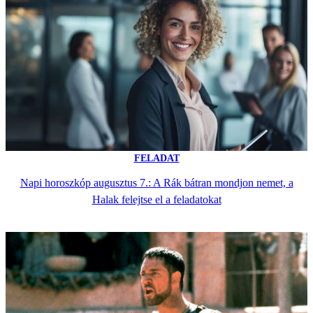
FELADAT
Napi horoszkóp augusztus 7.: A Rák bátran mondjon nemet, a
Halak felejtse el a feladatokat