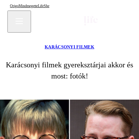
Origo
Mindmegette
Life
She
KARÁCSONYI FILMEK
Karácsonyi filmek gyereksztárjai akkor és
most: fotók!