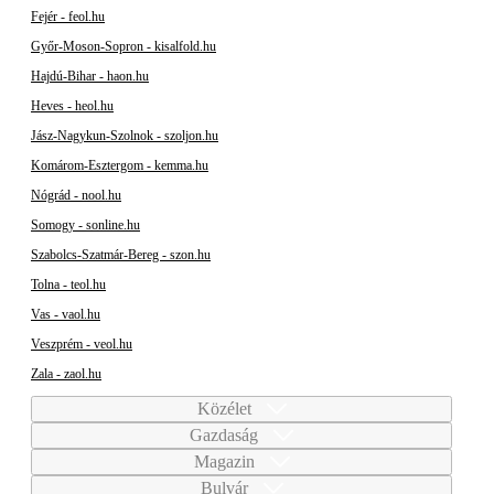
Fejér - feol.hu
Győr-Moson-Sopron - kisalfold.hu
Hajdú-Bihar - haon.hu
Heves - heol.hu
Jász-Nagykun-Szolnok - szoljon.hu
Komárom-Esztergom - kemma.hu
Nógrád - nool.hu
Somogy - sonline.hu
Szabolcs-Szatmár-Bereg - szon.hu
Tolna - teol.hu
Vas - vaol.hu
Veszprém - veol.hu
Zala - zaol.hu
Közélet
Gazdaság
Magazin
Bulvár