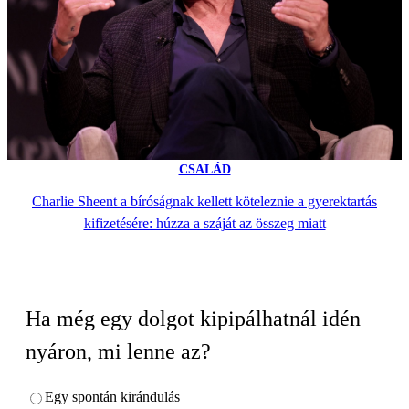
CSALÁD
Charlie Sheent a bíróságnak kellett köteleznie a gyerektartás
kifizetésére: húzza a száját az összeg miatt
Ha még egy dolgot kipipálhatnál idén
nyáron, mi lenne az?
Egy spontán kirándulás