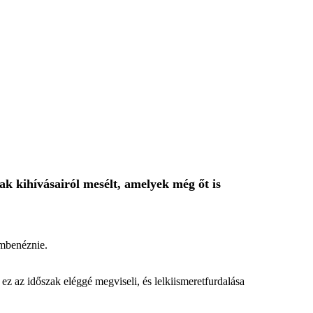
ak kihívásairól mesélt, amelyek még őt is
embenéznie.
ez az időszak eléggé megviseli, és lelkiismeretfurdalása