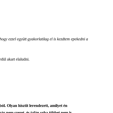
hogy ezzel együtt gyakorlatilag el is kezdtem epekedni a
dül akart elaludni.
. Olyan hisztit lerendezett, amilyet én
r nem szeret, és talán soha többet nem is