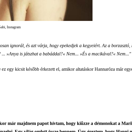
Gabi, Instagram
san ignorál, és azt várja, hogy epekedjek a kegyeiért. Az a borzasztó, 
 ... »Anya is játszhat a babáddal?« Nem... »És a macikával?« Nem..."
 ez egy kicsit később érkezett el, amikor altatáskor Hannaróza már egye
ikor már majdnem papot hívtam, hogy kiűzze a démonokat a Mariból
elni. Egy világ omlott össze bennem. Úgy éreztem, hogy Hanni má