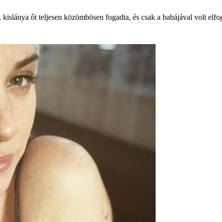
 kislánya őt teljesen közömbösen fogadta, és csak a babájával volt elfo