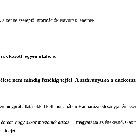
a, a benne szereplő információk elavultak lehetnek.
lsők között legyen a Life.hu
 élete nem mindig fenékig tejfel. A sztáranyuka a dackorsz
lyen megpróbáltatásokkal kell mostanában Hannaróza édesanyjaként sz
 ébredt, hogy akkor mostantól dacos" –
magyarázta az énekesnő. Gabit 
n idejét.