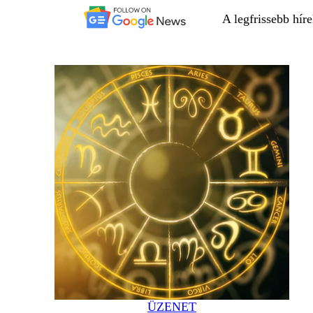
A legfrissebb hír
ÜZENET