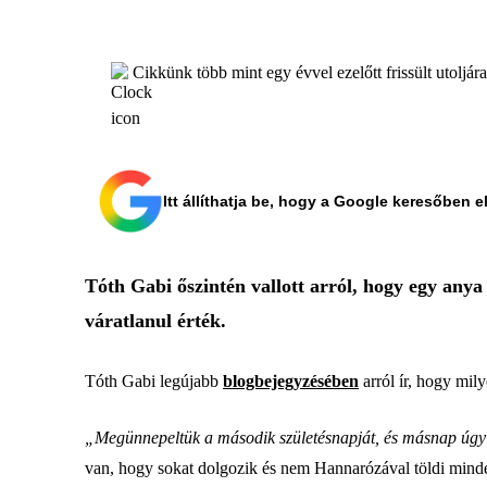
Cikkünk több mint egy évvel ezelőtt frissült utoljár
Itt állíthatja be, hogy a Google keresőben e
Tóth Gabi őszintén vallott arról, hogy egy anya
váratlanul érték.
Tóth Gabi legújabb
blogbejegyzésében
arról ír, hogy mi
„Megünnepeltük a második születésnapját, és másnap úgy
van, hogy sokat dolgozik és nem Hannarózával töldi minde