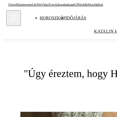
Origo
Mindmegette
Life
She
Videa
Travelo
Ingatlanbazár
GPhírek
Reblog
Játékok
HOROSZKÓP
IDŐJÁRÁS
KATALIN 
"Úgy éreztem, hogy Ha