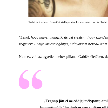
Tóth Gabi teljesen összetört kislánya viselkedése miatt. Forrás: Tóth 
"Lehet, hogy hülyén hangzik, de azt éreztem, hogy szándéko
kegyeiért.» Anya kis csalogánya, hiányoztam neked« Nem!
Nem ez volt az egyetlen nehéz pillanat Gabiék életében, de
„Tegnap jött el az eddigi mélypont, am
legmerészebb álmaimban sem tudtam elképz