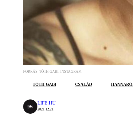
FORRÁS: TÓTH GABI, INSTAGRAM -
TÓTH GABI
CSALÁD
HANNARÓ
LIFE.HU
2021.12.21.