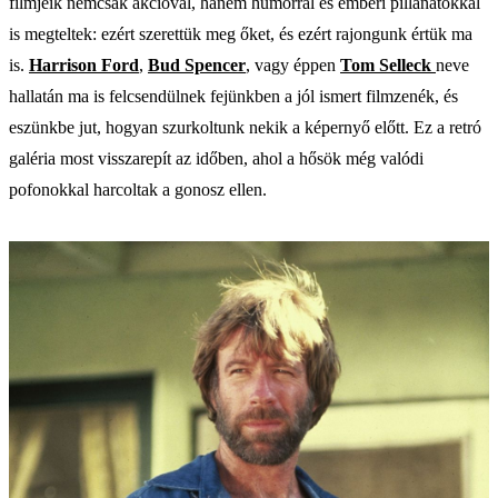
filmjeik nemcsak akcióval, hanem humorral és emberi pillanatokkal
is megteltek: ezért szerettük meg őket, és ezért rajongunk értük ma
is.
Harrison Ford
,
Bud Spencer
, vagy éppen
Tom Selleck
neve
hallatán ma is felcsendülnek fejünkben a jól ismert filmzenék, és
eszünkbe jut, hogyan szurkoltunk nekik a képernyő előtt. Ez a retró
galéria most visszarepít az időben, ahol a hősök még valódi
pofonokkal harcoltak a gonosz ellen.