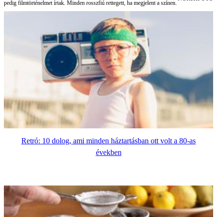
pedig filmtörténelmet írtak. Minden rosszfiú rettegett, ha megjelent a színen.
Retró: 10 dolog, ami minden háztartásban ott volt a 80-as
években