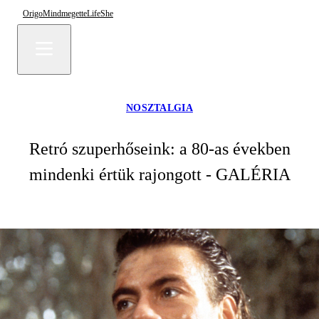
Origo
Mindmegette
Life
She
NOSZTALGIA
Retró szuperhőseink: a 80-as években
mindenki értük rajongott - GALÉRIA