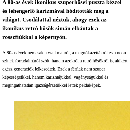
A 80-as évek ikonikus szuperhősei puszta kézzel
és lehengerlő karizmával hódították meg a
világot. Csodálattal néztük, ahogy ezek az
ikonikus retró hősök simán elbántak a
rosszfiúkkal a képernyőn.
A 80-as évek nemcsak a walkmanről, a magnókazettákról és a neon
színek forradalmáról szólt, hanem azokról a retró hősökről is, akikért
egész generációk lelkesedtek. Ezek a férfiak nem szuper
képességeikkel, hanem karizmájukkal, vagányságukkal és
megingathatatlan igazságérzetükkel lettek példaképek.