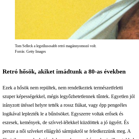
Tom Selleck a legstílusosabb retró magánnyomozó volt.
Forrás: Getty Images
Retró hősök, akiket imádtunk a 80-as években
Ezek a hősök nem repültek, nem rendelkeztek természetfeletti
szuper képességekkel, mégis legyőzhetetlennek tűntek. Egyetlen jól
irányzott ütéssel helyre tették a rossz fiúkat, vagy épp pengeéles
logikával leplezték le a bűnösöket. Egyszerre voltak erősek és
eszesek, kemények, de szívvel-lélekkel küzdöttek a jó ügyért. És
persze a női szíveket ellágyító sármjukról se feledkezzünk meg. A