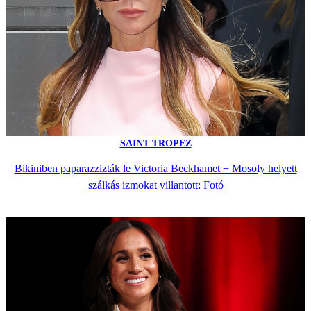
SAINT TROPEZ
Bikiniben paparazzizták le Victoria Beckhamet − Mosoly helyett
szálkás izmokat villantott: Fotó