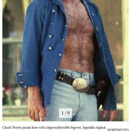
1 / 9
Chuck Norris puszta keze volt a legveszélyesebb fegyver, legendás rúgásai
NORTHFOTO