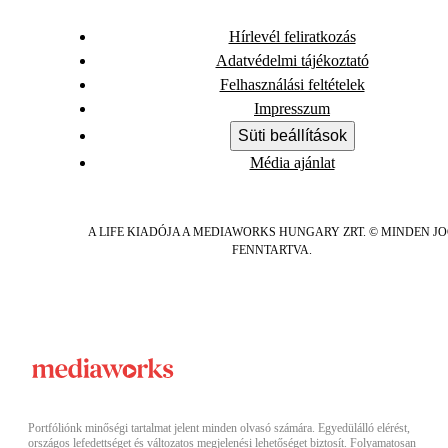
Hírlevél feliratkozás
Adatvédelmi tájékoztató
Felhasználási feltételek
Impresszum
Süti beállítások
Média ajánlat
A LIFE KIADÓJA A MEDIAWORKS HUNGARY ZRT. © MINDEN J
FENNTARTVA.
Portfóliónk minőségi tartalmat jelent minden olvasó számára. Egyedülálló elérést,
országos lefedettséget és változatos megjelenési lehetőséget biztosít. Folyamatosan