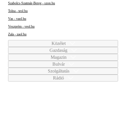
Szabolcs-Szatmár-Bereg - szon.hu
Tolna - teol.hu
Vas - vaol.hu
Veszprém - veol.hu
Zala - zaol.hu
Közélet
Gazdaság
Magazin
Bulvár
Szolgáltatás
Rádió