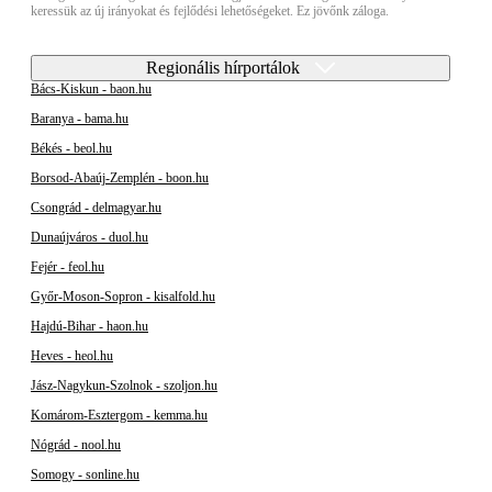
keressük az új irányokat és fejlődési lehetőségeket. Ez jövőnk záloga.
Regionális hírportálok
Bács-Kiskun - baon.hu
Baranya - bama.hu
Békés - beol.hu
Borsod-Abaúj-Zemplén - boon.hu
Csongrád - delmagyar.hu
Dunaújváros - duol.hu
Fejér - feol.hu
Győr-Moson-Sopron - kisalfold.hu
Hajdú-Bihar - haon.hu
Heves - heol.hu
Jász-Nagykun-Szolnok - szoljon.hu
Komárom-Esztergom - kemma.hu
Nógrád - nool.hu
Somogy - sonline.hu