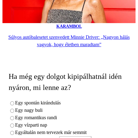
KARAMBOL
Súlyos autóbalesetet szenvedett Minnie Driver: „Nagyon hálás
vagyok, hogy életben maradtam”
Ha még egy dolgot kipipálhatnál idén
nyáron, mi lenne az?
Egy spontán kirándulás
Egy nagy buli
Egy romantikus randi
Egy vízparti nap
Egyáltalán nem tervezek már semmit