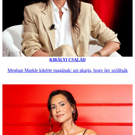
KIRÁLYI CSALÁD
Meghan Markle kikérte magának: azt akarja, hogy így szólítsák