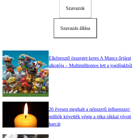
Szavazok
Szavazás állása
Elképesztő összeget keres A Mancs őrjárat
alkotója – Multimilliomos lett a jogdíjakból
26 évesen meghalt a népszerű influenszer:
milliók követték végig a ritka rákkal vívott
harcát