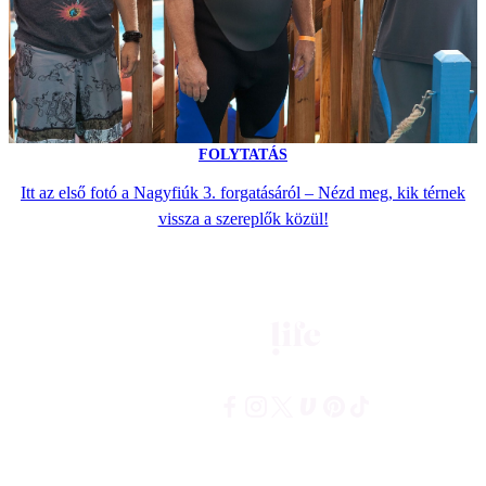
FOLYTATÁS
Itt az első fotó a Nagyfiúk 3. forgatásáról – Nézd meg, kik térnek
vissza a szereplők közül!