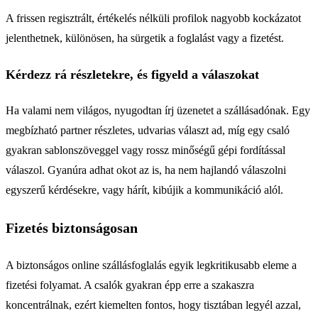
A frissen regisztrált, értékelés nélküli profilok nagyobb kockázatot
jelenthetnek, különösen, ha sürgetik a foglalást vagy a fizetést.
Kérdezz rá részletekre, és figyeld a válaszokat
Ha valami nem világos, nyugodtan írj üzenetet a szállásadónak. Egy
megbízható partner részletes, udvarias választ ad, míg egy csaló
gyakran sablonszöveggel vagy rossz minőségű gépi fordítással
válaszol. Gyanúra adhat okot az is, ha nem hajlandó válaszolni
egyszerű kérdésekre, vagy hárít, kibújik a kommunikáció alól.
Fizetés biztonságosan
A biztonságos online szállásfoglalás egyik legkritikusabb eleme a
fizetési folyamat. A csalók gyakran épp erre a szakaszra
koncentrálnak, ezért kiemelten fontos, hogy tisztában legyél azzal,