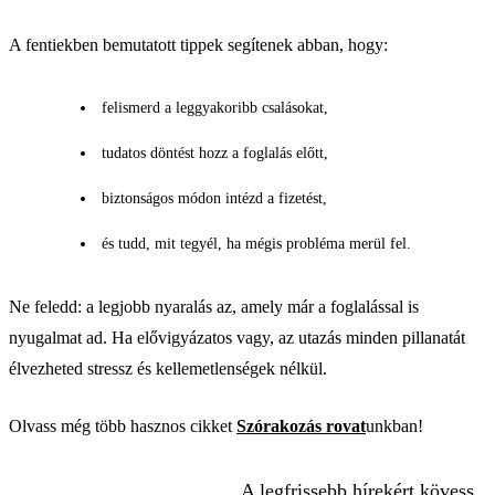
A fentiekben bemutatott tippek segítenek abban, hogy:
felismerd a leggyakoribb csalásokat,
tudatos döntést hozz a foglalás előtt,
biztonságos módon intézd a fizetést,
és tudd, mit tegyél, ha mégis probléma merül fel.
Ne feledd: a legjobb nyaralás az, amely már a foglalással is
nyugalmat ad. Ha elővigyázatos vagy, az utazás minden pillanatát
élvezheted stressz és kellemetlenségek nélkül.
Olvass még több hasznos cikket
Szórakozás rovat
unkban!
A legfrissebb hírekért kövess