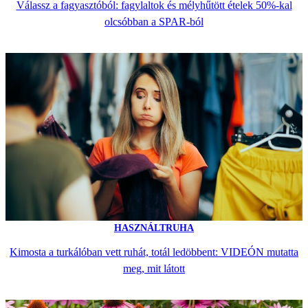
Válassz a fagyasztóból: fagylaltok és mélyhűtött ételek 50%-kal
olcsóbban a SPAR-ból
HASZNÁLTRUHA
Kimosta a turkálóban vett ruhát, totál ledöbbent: VIDEÓN mutatta
meg, mit látott