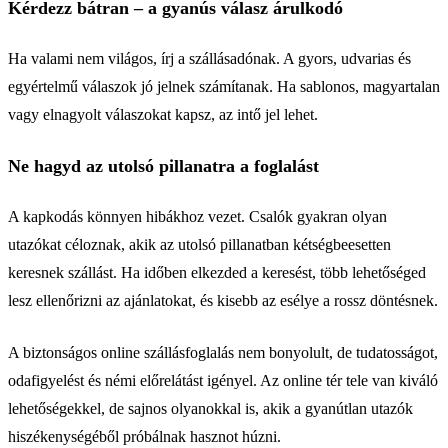
Kérdezz bátran – a gyanús válasz árulkodó
Ha valami nem világos, írj a szállásadónak. A gyors, udvarias és
egyértelmű válaszok jó jelnek számítanak. Ha sablonos, magyartalan
vagy elnagyolt válaszokat kapsz, az intő jel lehet.
Ne hagyd az utolsó pillanatra a foglalást
A kapkodás könnyen hibákhoz vezet. Csalók gyakran olyan
utazókat céloznak, akik az utolsó pillanatban kétségbeesetten
keresnek szállást. Ha időben elkezded a keresést, több lehetőséged
lesz ellenőrizni az ajánlatokat, és kisebb az esélye a rossz döntésnek.
A biztonságos online szállásfoglalás nem bonyolult, de tudatosságot,
odafigyelést és némi előrelátást igényel. Az online tér tele van kiváló
lehetőségekkel, de sajnos olyanokkal is, akik a gyanútlan utazók
hiszékenységéből próbálnak hasznot húzni.