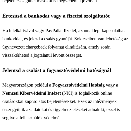
bejelentés segíthet másokat is megvédeni a jövőben.
Értesítsd a bankodat vagy a fizetési szolgáltatót
Ha hitelkártyával vagy PayPallal fizettél, azonnal lépj kapcsolatba a
bankoddal, és jelezd a csalás gyanúját. Sok esetben van lehetőség az
úgynevezett chargeback folyamat elindítására, amely során
visszakérheted a jogtalanul levont összeget.
Jelentsd a csalást a fogyasztóvédelmi hatóságnál
Magyarországon például a
Fogyasztóvédelmi Hatóság
vagy a
Nemzeti Kibervédelmi Intézet
(NKI) is foglalkozik online
csalásokkal kapcsolatos bejelentésekkel. Ezek az intézmények
összegyűjtik az adatokat és figyelmeztetéseket adnak ki, ezzel is
segítve a felhasználók védelmét.