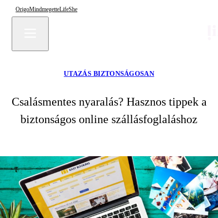
Origo
Mindmegette
Life
She
UTAZÁS BIZTONSÁGOSAN
Csalásmentes nyaralás? Hasznos tippek a
biztonságos online szállásfoglaláshoz