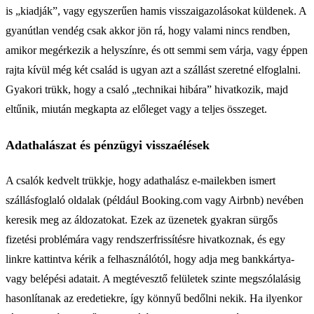
is „kiadják”, vagy egyszerűen hamis visszaigazolásokat küldenek. A
gyanútlan vendég csak akkor jön rá, hogy valami nincs rendben,
amikor megérkezik a helyszínre, és ott semmi sem várja, vagy éppen
rajta kívül még két család is ugyan azt a szállást szeretné elfoglalni.
Gyakori trükk, hogy a csaló „technikai hibára” hivatkozik, majd
eltűnik, miután megkapta az előleget vagy a teljes összeget.
Adathalászat és pénzügyi visszaélések
A csalók kedvelt trükkje, hogy adathalász e-mailekben ismert
szállásfoglaló oldalak (például Booking.com vagy Airbnb) nevében
keresik meg az áldozatokat. Ezek az üzenetek gyakran sürgős
fizetési problémára vagy rendszerfrissítésre hivatkoznak, és egy
linkre kattintva kérik a felhasználótól, hogy adja meg bankkártya-
vagy belépési adatait. A megtévesztő felületek szinte megszólalásig
hasonlítanak az eredetiekre, így könnyű bedőlni nekik. Ha ilyenkor