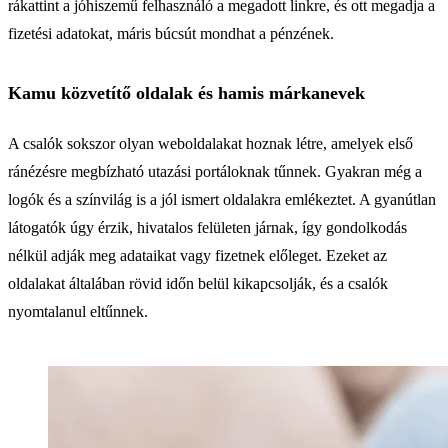
rákattint a jóhiszemű felhasználó a megadott linkre, és ott megadja a
fizetési adatokat, máris búcsút mondhat a pénzének.
Kamu közvetítő oldalak és hamis márkanevek
A csalók sokszor olyan weboldalakat hoznak létre, amelyek első
ránézésre megbízható utazási portáloknak tűnnek. Gyakran még a
logók és a színvilág is a jól ismert oldalakra emlékeztet. A gyanútlan
látogatók úgy érzik, hivatalos felületen járnak, így gondolkodás
nélkül adják meg adataikat vagy fizetnek előleget. Ezeket az
oldalakat általában rövid időn belül kikapcsolják, és a csalók
nyomtalanul eltűnnek.