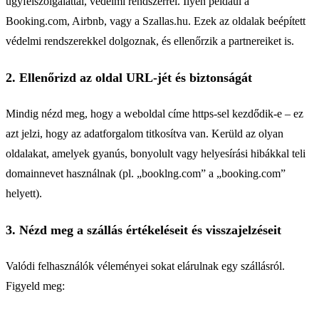
ügyfélszolgálattal, védelmi rendszerrel. Ilyen például a
Booking.com, Airbnb, vagy a Szallas.hu. Ezek az oldalak beépített
védelmi rendszerekkel dolgoznak, és ellenőrzik a partnereiket is.
2. Ellenőrizd az oldal URL-jét és biztonságát
Mindig nézd meg, hogy a weboldal címe https-sel kezdődik-e – ez
azt jelzi, hogy az adatforgalom titkosítva van. Kerüld az olyan
oldalakat, amelyek gyanús, bonyolult vagy helyesírási hibákkal teli
domainnevet használnak (pl. „booklng.com” a „booking.com”
helyett).
3. Nézd meg a szállás értékeléseit és visszajelzéseit
Valódi felhasználók véleményei sokat elárulnak egy szállásról.
Figyeld meg: