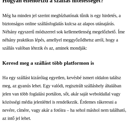
Hogyan ellenőrizd a szállás hitelességét?
Még ha minden jel szerint megbízhatónak tűnik is egy hirdetés, a
biztonságos online szállásfoglalás kulcsa az alapos utánajárás.
Néhány egyszerű módszerrel sok kellemetlenség megelőzhető. Íme
néhány praktikus lépés, amellyel meggyőződhetsz arról, hogy a
szállás valóban létezik és az, aminek mondják:
Keresd meg a szállást több platformon is
Ha egy szállást kizárólag egyetlen, kevésbé ismert oldalon találsz
meg, az gyanús lehet. Egy valódi, regisztrált szálláshely általában
jelen van több foglalási portálon, sőt, akár saját weboldallal vagy
közösségi média jelenléttel is rendelkezik. Érdemes rákeresni a
nevére, címére, vagy akár a fotóira – ha sehol máshol nem található,
az intő jel lehet.