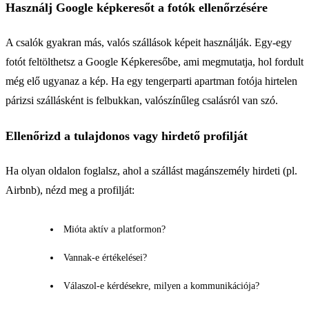
Használj Google képkeresőt a fotók ellenőrzésére
A csalók gyakran más, valós szállások képeit használják. Egy-egy
fotót feltölthetsz a Google Képkeresőbe, ami megmutatja, hol fordult
még elő ugyanaz a kép. Ha egy tengerparti apartman fotója hirtelen
párizsi szállásként is felbukkan, valószínűleg csalásról van szó.
Ellenőrizd a tulajdonos vagy hirdető profilját
Ha olyan oldalon foglalsz, ahol a szállást magánszemély hirdeti (pl.
Airbnb), nézd meg a profilját:
Mióta aktív a platformon?
Vannak-e értékelései?
Válaszol-e kérdésekre, milyen a kommunikációja?