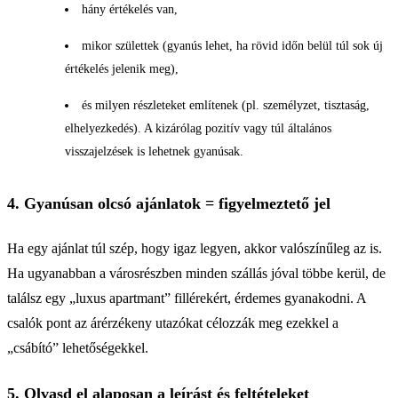
hány értékelés van,
mikor születtek (gyanús lehet, ha rövid időn belül túl sok új
értékelés jelenik meg),
és milyen részleteket említenek (pl. személyzet, tisztaság,
elhelyezkedés). A kizárólag pozitív vagy túl általános
visszajelzések is lehetnek gyanúsak.
4. Gyanúsan olcsó ajánlatok = figyelmeztető jel
Ha egy ajánlat túl szép, hogy igaz legyen, akkor valószínűleg az is.
Ha ugyanabban a városrészben minden szállás jóval többe kerül, de
találsz egy „luxus apartmant” fillérekért, érdemes gyanakodni. A
csalók pont az árérzékeny utazókat célozzák meg ezekkel a
„csábító” lehetőségekkel.
5. Olvasd el alaposan a leírást és feltételeket