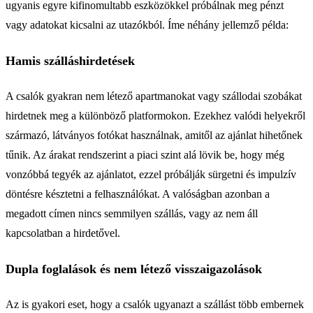
ugyanis egyre kifinomultabb eszközökkel próbálnak meg pénzt
vagy adatokat kicsalni az utazókból. Íme néhány jellemző példa:
Hamis szálláshirdetések
A csalók gyakran nem létező apartmanokat vagy szállodai szobákat
hirdetnek meg a különböző platformokon. Ezekhez valódi helyekről
származó, látványos fotókat használnak, amitől az ajánlat hihetőnek
tűnik. Az árakat rendszerint a piaci szint alá lövik be, hogy még
vonzóbbá tegyék az ajánlatot, ezzel próbálják sürgetni és impulzív
döntésre késztetni a felhasználókat. A valóságban azonban a
megadott címen nincs semmilyen szállás, vagy az nem áll
kapcsolatban a hirdetővel.
Dupla foglalások és nem létező visszaigazolások
Az is gyakori eset, hogy a csalók ugyanazt a szállást több embernek