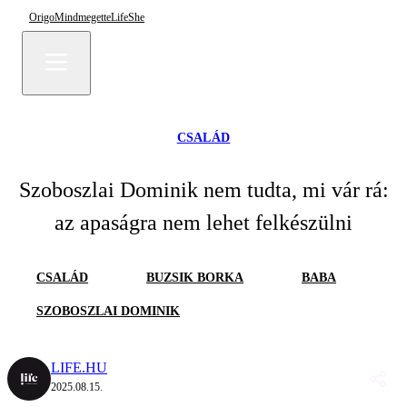
Origo
Mindmegette
Life
She
CSALÁD
Szoboszlai Dominik nem tudta, mi vár rá:
az apaságra nem lehet felkészülni
CSALÁD
BUZSIK BORKA
BABA
SZOBOSZLAI DOMINIK
LIFE.HU
2025.08.15.