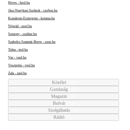
Heves - heol.hu
Jász-Nagykun-Szolnok - szoljon.hu
Komárom-Esztergom - kemma.hu
Nógrád - nool.hu
Somogy - sonline.hu
Szabolcs-Szatmár-Bereg - szon.hu
Tolna - teol.hu
Vas - vaol.hu
Veszprém - veol.hu
Zala - zaol.hu
Közélet
Gazdaság
Magazin
Bulvár
Szolgáltatás
Rádió