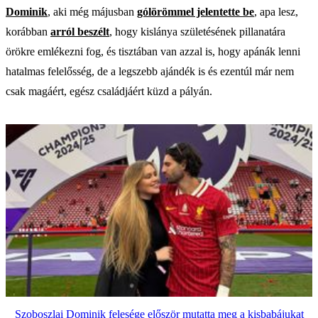
Dominik
, aki még májusban
gólörömmel jelentette be
, apa lesz,
korábban
arról beszélt
, hogy kislánya születésének pillanatára
örökre emlékezni fog, és tisztában van azzal is, hogy apánák lenni
hatalmas felelősség, de a legszebb ajándék is és ezentúl már nem
csak magáért, egész családjáért küzd a pályán.
Szoboszlai Dominik felesége először mutatta meg a kisbabájukat