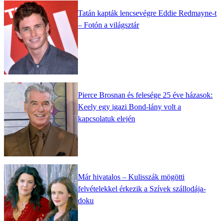
Tatán kapták lencsevégre Eddie Redmayne-t
– Fotón a világsztár
Pierce Brosnan és felesége 25 éve házasok:
Keely egy igazi Bond-lány volt a
kapcsolatuk elején
Már hivatalos – Kulisszák mögötti
felvételekkel érkezik a Szívek szállodája-
doku