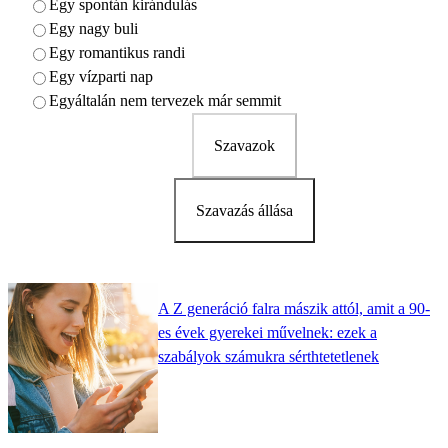
Egy spontán kirándulás
Egy nagy buli
Egy romantikus randi
Egy vízparti nap
Egyáltalán nem tervezek már semmit
Szavazok
Szavazás állása
A Z generáció falra mászik attól, amit a 90-
es évek gyerekei művelnek: ezek a
szabályok számukra sérthtetetlenek