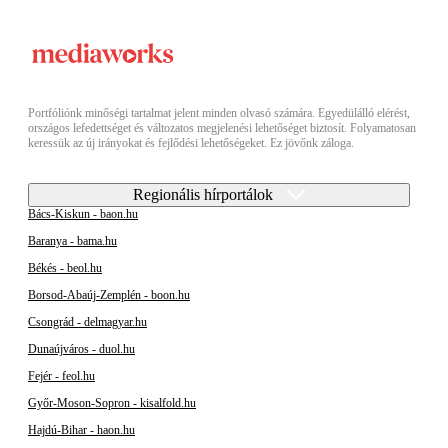
Portfóliónk minőségi tartalmat jelent minden olvasó számára. Egyedülálló elérést,
országos lefedettséget és változatos megjelenési lehetőséget biztosít. Folyamatosan
keressük az új irányokat és fejlődési lehetőségeket. Ez jövőnk záloga.
Regionális hírportálok
Bács-Kiskun - baon.hu
Baranya - bama.hu
Békés - beol.hu
Borsod-Abaúj-Zemplén - boon.hu
Csongrád - delmagyar.hu
Dunaújváros - duol.hu
Fejér - feol.hu
Győr-Moson-Sopron - kisalfold.hu
Hajdú-Bihar - haon.hu