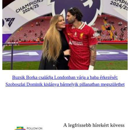
Buzsik Borka családja Londonban várja a baba érkezését:
Szoboszlai Dominik kislánya bármelyik pillanatban megszülethet
A legfrissebb hírekért kövess