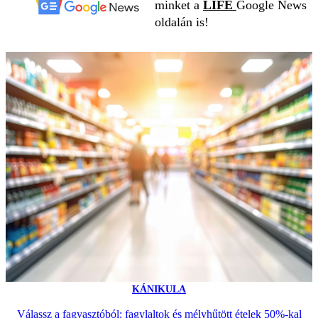
minket a
LIFE
Google News
oldalán is!
KÁNIKULA
Válassz a fagyasztóból: fagylaltok és mélyhűtött ételek 50%-kal