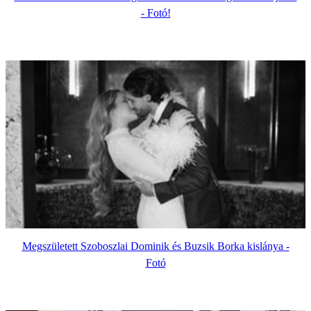
- Fotó!
Megszületett Szoboszlai Dominik és Buzsik Borka kislánya -
Fotó