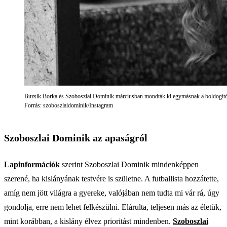
Buzsik Borka és Szoboszlai Dominik márciusban mondták ki egymásnak a boldogító
Forrás: szoboszlaidominik/Instagram
Szoboszlai Dominik az apaságról
Lapinformációk
szerint Szoboszlai Dominik mindenképpen
szerené, ha kislányának testvére is születne. A futballista hozzátette,
amíg nem jött világra a gyereke, valójában nem tudta mi vár rá, úgy
gondolja, erre nem lehet felkészülni. Elárulta, teljesen más az életük,
mint korábban, a kislány élvez prioritást mindenben.
Szoboszlai