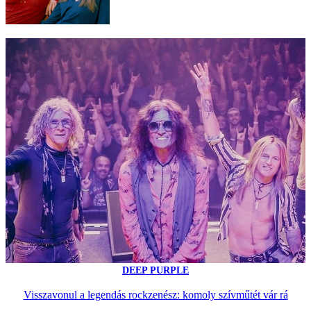
DEEP PURPLE
Visszavonul a legendás rockzenész: komoly szívműtét vár rá