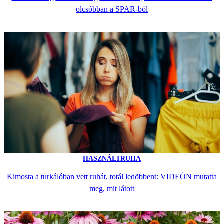
olcsóbban a SPAR-ból
HASZNÁLTRUHA
Kimosta a turkálóban vett ruhát, totál ledöbbent: VIDEÓN mutatta
meg, mit látott