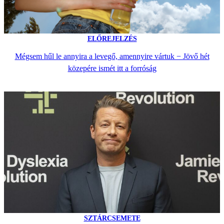
ELŐREJELZÉS
Mégsem hűl le annyira a levegő, amennyire vártuk − Jövő hét
közepére ismét itt a forróság
SZTÁRCSEMETE