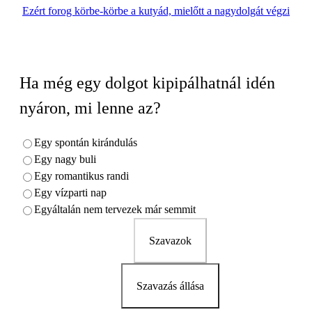
Ezért forog körbe-körbe a kutyád, mielőtt a nagydolgát végzi
Ha még egy dolgot kipipálhatnál idén
nyáron, mi lenne az?
Egy spontán kirándulás
Egy nagy buli
Egy romantikus randi
Egy vízparti nap
Egyáltalán nem tervezek már semmit
Szavazok
Szavazás állása