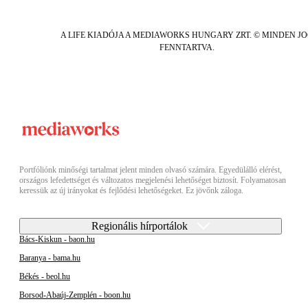
A LIFE KIADÓJA A MEDIAWORKS HUNGARY ZRT. © MINDEN J
FENNTARTVA.
Portfóliónk minőségi tartalmat jelent minden olvasó számára. Egyedülálló elérést,
országos lefedettséget és változatos megjelenési lehetőséget biztosít. Folyamatosan
keressük az új irányokat és fejlődési lehetőségeket. Ez jövőnk záloga.
Regionális hírportálok
Bács-Kiskun - baon.hu
Baranya - bama.hu
Békés - beol.hu
Borsod-Abaúj-Zemplén - boon.hu