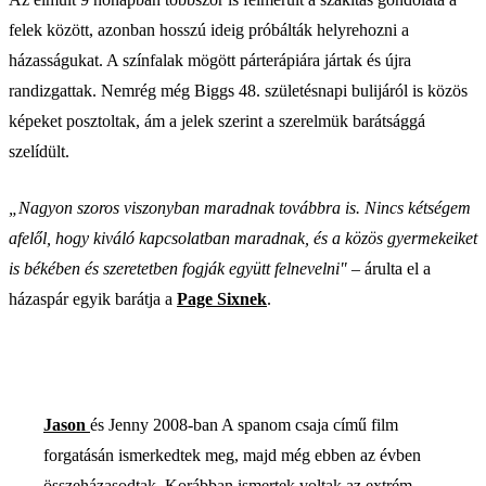
felek között, azonban hosszú ideig próbálták helyrehozni a
házasságukat. A színfalak mögött párterápiára jártak és újra
randizgattak. Nemrég még Biggs 48. születésnapi bulijáról is közös
képeket posztoltak, ám a jelek szerint a szerelmük barátsággá
szelídült.
„Nagyon szoros viszonyban maradnak továbbra is. Nincs kétségem
afelől, hogy kiváló kapcsolatban maradnak, és a közös gyermekeiket
is békében és szeretetben fogják együtt felnevelni"
– árulta el a
házaspár egyik barátja a
Page Sixnek
.
Jason
és Jenny 2008-ban A spanom csaja című film
forgatásán ismerkedtek meg, majd még ebben az évben
összeházasodtak. Korábban ismertek voltak az extrém