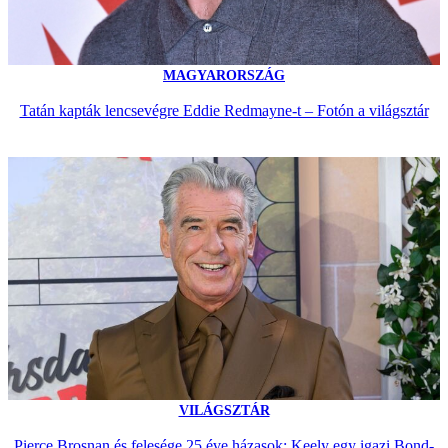
MAGYARORSZÁG
Tatán kapták lencsevégre Eddie Redmayne-t – Fotón a világsztár
VILÁGSZTÁR
Pierce Brosnan és felesége 25 éve házasok: Keely egy igazi Bond-