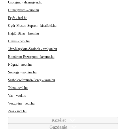
Csongrád - delmagyar.hu
Dunaújváros - duol.hu
Fejér - feol.hu
Győr-Moson-Sopron - kisalfold.hu
Hajdú-Bihar - haon.hu
Heves - heol.hu
Jász-Nagykun-Szolnok - szoljon.hu
Komárom-Esztergom - kemma.hu
Nógrád - nool.hu
Somogy - sonline.hu
Szabolcs-Szatmár-Bereg - szon.hu
Tolna - teol.hu
Vas - vaol.hu
Veszprém - veol.hu
Zala - zaol.hu
Közélet
Gazdaság