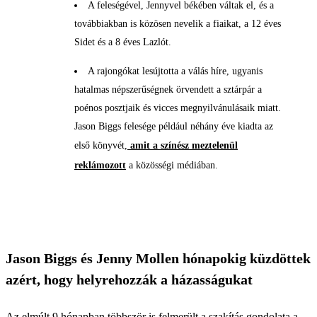
A feleségével, Jennyvel békében váltak el, és a
továbbiakban is közösen nevelik a fiaikat, a 12 éves
Sidet és a 8 éves Lazlót.
A rajongókat lesújtotta a válás híre, ugyanis
hatalmas népszerűségnek örvendett a sztárpár a
poénos posztjaik és vicces megnyilvánulásaik miatt.
Jason Biggs felesége például néhány éve kiadta az
első könyvét,
amit a színész meztelenül
reklámozott
a közösségi médiában.
Jason Biggs és Jenny Mollen hónapokig küzdöttek
azért, hogy helyrehozzák a házasságukat
Az elmúlt 9 hónapban többször is felmerült a szakítás gondolata a