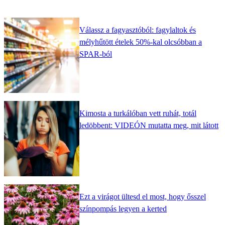
Válassz a fagyasztóból: fagylaltok és
mélyhűtött ételek 50%-kal olcsóbban a
SPAR-ból
Kimosta a turkálóban vett ruhát, totál
ledöbbent: VIDEÓN mutatta meg, mit látott
Ezt a virágot ültesd el most, hogy ősszel
színpompás legyen a kerted