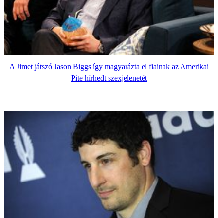
A Jimet játszó Jason Biggs így magyarázta el fiainak az Amerikai
Pite hírhedt szexjelenetét