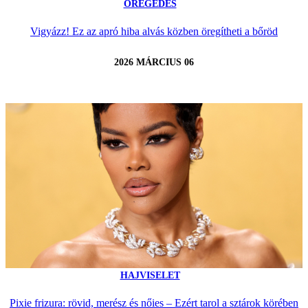
ÖREGEDÉS
Vigyázz! Ez az apró hiba alvás közben öregítheti a bőröd
2026 MÁRCIUS 06
HAJVISELET
Pixie frizura: rövid, merész és nőies – Ezért tarol a sztárok körében