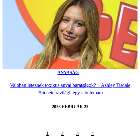
ANYASÁG
Valóban léteznek toxikus anyai barátságok? – Ashley Tisdale
története rávilágít egy tabutémára
2026 FEBRUÁR 23
1
2
3
4