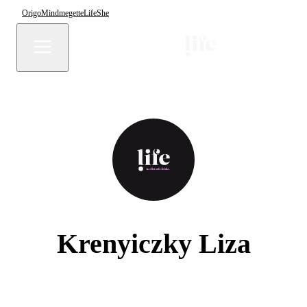
Origo
Mindmegette
Life
She
Krenyiczky Liza