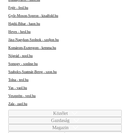
Fejér - feol.hu
Győr-Moson-Sopron - kisalfold.hu
Hajdú-Bihar - haon.hu
Heves - heol.hu
Jász-Nagykun-Szolnok - szoljon.hu
Komárom-Esztergom - kemma.hu
Nógrád - nool.hu
Somogy - sonline.hu
Szabolcs-Szatmár-Bereg - szon.hu
Tolna - teol.hu
Vas - vaol.hu
Veszprém - veol.hu
Zala - zaol.hu
Közélet
Gazdaság
Magazin