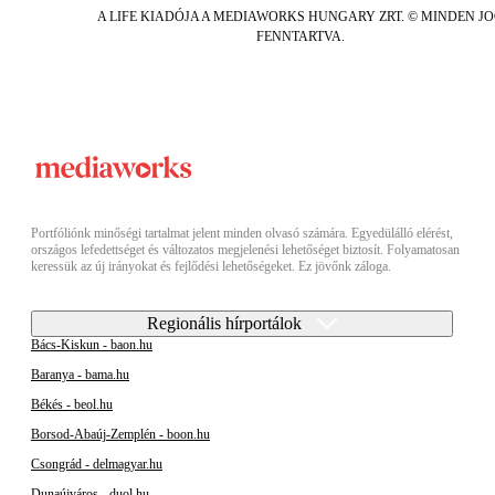
A LIFE KIADÓJA A MEDIAWORKS HUNGARY ZRT. © MINDEN J
FENNTARTVA.
Portfóliónk minőségi tartalmat jelent minden olvasó számára. Egyedülálló elérést,
országos lefedettséget és változatos megjelenési lehetőséget biztosít. Folyamatosan
keressük az új irányokat és fejlődési lehetőségeket. Ez jövőnk záloga.
Regionális hírportálok
Bács-Kiskun - baon.hu
Baranya - bama.hu
Békés - beol.hu
Borsod-Abaúj-Zemplén - boon.hu
Csongrád - delmagyar.hu
Dunaújváros - duol.hu