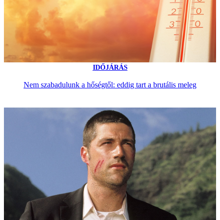
IDŐJÁRÁS
Nem szabadulunk a hőségtől: eddig tart a brutális meleg