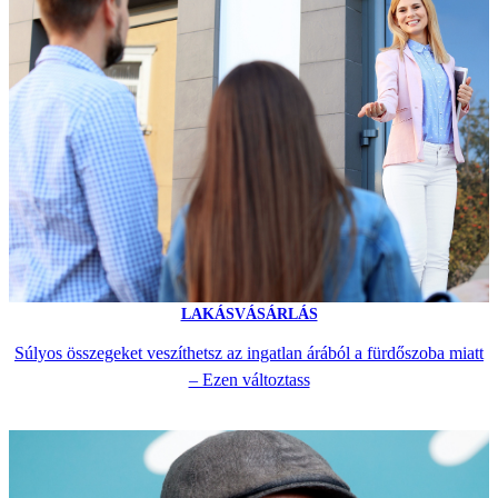
LAKÁSVÁSÁRLÁS
Súlyos összegeket veszíthetsz az ingatlan árából a fürdőszoba miatt
– Ezen változtass