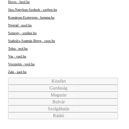
Heves - heol.hu
Jász-Nagykun-Szolnok - szoljon.hu
Komárom-Esztergom - kemma.hu
Nógrád - nool.hu
Somogy - sonline.hu
Szabolcs-Szatmár-Bereg - szon.hu
Tolna - teol.hu
Vas - vaol.hu
Veszprém - veol.hu
Zala - zaol.hu
Közélet
Gazdaság
Magazin
Bulvár
Szolgáltatás
Rádió