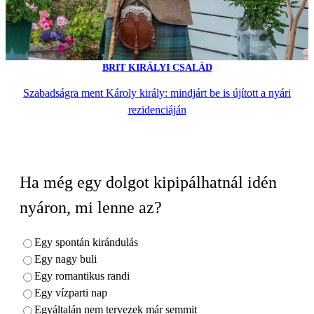
BRIT KIRÁLYI CSALÁD
Szabadságra ment Károly király: mindjárt be is újított a nyári
rezidenciáján
Ha még egy dolgot kipipálhatnál idén
nyáron, mi lenne az?
Egy spontán kirándulás
Egy nagy buli
Egy romantikus randi
Egy vízparti nap
Egyáltalán nem tervezek már semmit