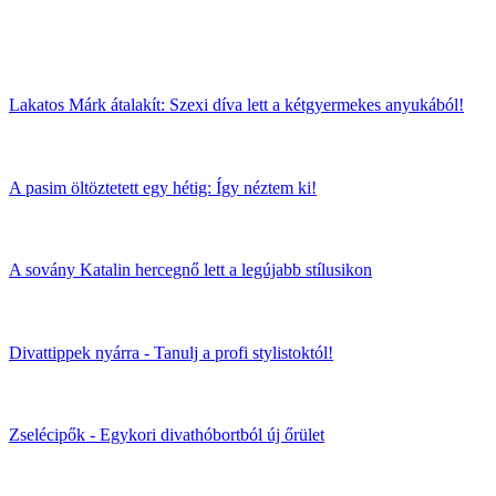
Lakatos Márk átalakít: Szexi díva lett a kétgyermekes anyukából!
A pasim öltöztetett egy hétig: Így néztem ki!
A sovány Katalin hercegnő lett a legújabb stílusikon
Divattippek nyárra - Tanulj a profi stylistoktól!
Zselécipők - Egykori divathóbortból új őrület