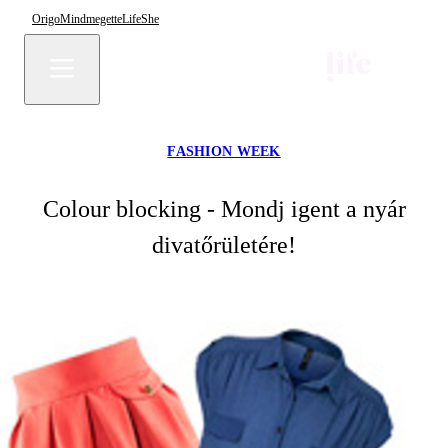
Origo
Mindmegette
Life
She
FASHION WEEK
Colour blocking - Mondj igent a nyár
divatőrületére!