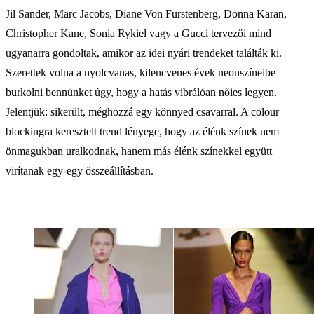
Jil Sander, Marc Jacobs, Diane Von Furstenberg, Donna Karan,
Christopher Kane, Sonia Rykiel vagy a Gucci tervezői mind
ugyanarra gondoltak, amikor az idei nyári trendeket találták ki.
Szerettek volna a nyolcvanas, kilencvenes évek neonszíneibe
burkolni bennünket úgy, hogy a hatás vibrálóan nőies legyen.
Jelentjük: sikerült, méghozzá egy könnyed csavarral. A colour
blockingra keresztelt trend lényege, hogy az élénk színek nem
önmagukban uralkodnak, hanem más élénk színekkel együtt
virítanak egy-egy összeállításban.