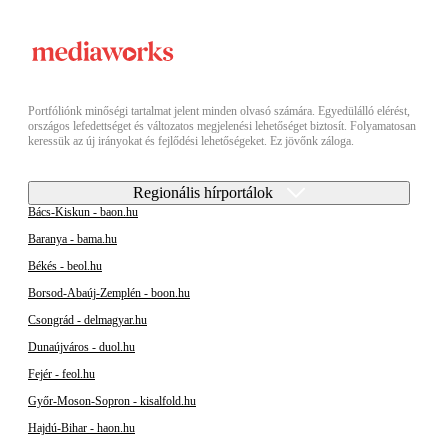
Portfóliónk minőségi tartalmat jelent minden olvasó számára. Egyedülálló elérést,
országos lefedettséget és változatos megjelenési lehetőséget biztosít. Folyamatosan
keressük az új irányokat és fejlődési lehetőségeket. Ez jövőnk záloga.
Regionális hírportálok
Bács-Kiskun - baon.hu
Baranya - bama.hu
Békés - beol.hu
Borsod-Abaúj-Zemplén - boon.hu
Csongrád - delmagyar.hu
Dunaújváros - duol.hu
Fejér - feol.hu
Győr-Moson-Sopron - kisalfold.hu
Hajdú-Bihar - haon.hu