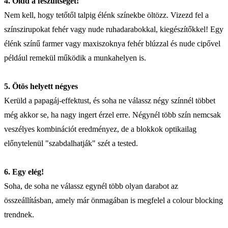
4. Oldd a feszültséget!
Nem kell, hogy tetőtől talpig élénk színekbe öltözz. Vizezd fel a
színszirupokat fehér vagy nude ruhadarabokkal, kiegészítőkkel! Egy
élénk színű farmer vagy maxiszoknya fehér blúzzal és nude cipővel
például remekül működik a munkahelyen is.
5. Ötös helyett négyes
Kerüld a papagáj-effektust, és soha ne válassz négy színnél többet
még akkor se, ha nagy ingert érzel erre. Négynél több szín nemcsak
veszélyes kombinációt eredményez, de a blokkok optikailag
előnytelenül "szabdalhatják" szét a tested.
6. Egy elég!
Soha, de soha ne válassz egynél több olyan darabot az
összeállításban, amely már önmagában is megfelel a colour blocking
trendnek.