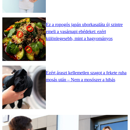
Ez a ropogós japán uborkasaláta új szintre
emeli a vasárnapi ebédeket: ezért
különlegesebb, mint a hagyományos
Ezért áraszt kellemetlen szagot a fekete ruha
mosás után – Nem a mosószer a hibás