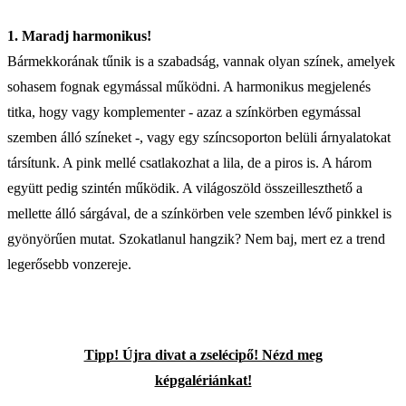
1. Maradj harmonikus!
Bármekkorának tűnik is a szabadság, vannak olyan színek, amelyek
sohasem fognak egymással működni. A harmonikus megjelenés
titka, hogy vagy komplementer - azaz a színkörben egymással
szemben álló színeket -, vagy egy színcsoporton belüli árnyalatokat
társítunk. A pink mellé csatlakozhat a lila, de a piros is. A három
együtt pedig szintén működik. A világoszöld összeilleszthető a
mellette álló sárgával, de a színkörben vele szemben lévő pinkkel is
gyönyörűen mutat. Szokatlanul hangzik? Nem baj, mert ez a trend
legerősebb vonzereje.
Tipp! Újra divat a zselécipő! Nézd meg
képgalériánkat!