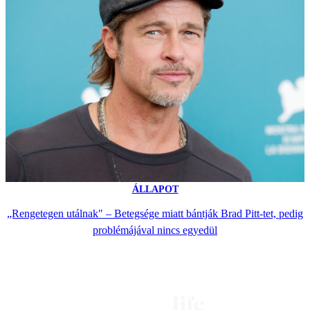
ÁLLAPOT
„Rengetegen utálnak" – Betegsége miatt bántják Brad Pitt-tet, pedig
problémájával nincs egyedül