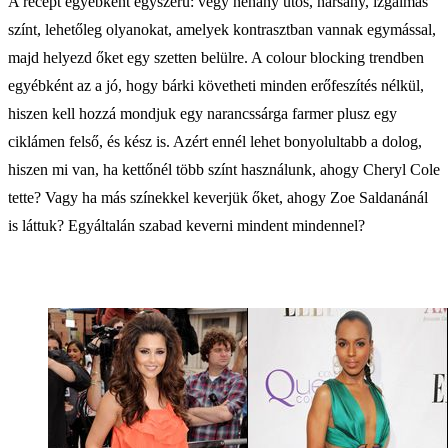
A recept egyébként egyszerű: végy néhány ütős, harsány, izgalmas
színt, lehetőleg olyanokat, amelyek kontrasztban vannak egymással,
majd helyezd őket egy szetten belülre. A colour blocking trendben
egyébként az a jó, hogy bárki követheti minden erőfeszítés nélkül,
hiszen kell hozzá mondjuk egy narancssárga farmer plusz egy
ciklámen felső, és kész is. Azért ennél lehet bonyolultabb a dolog,
hiszen mi van, ha kettőnél több színt használunk, ahogy Cheryl Cole
tette? Vagy ha más színekkel keverjük őket, ahogy Zoe Saldanánál
is láttuk? Egyáltalán szabad keverni mindent mindennel?