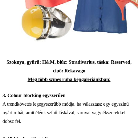
Szoknya, gyűrű: H&M, blúz: Stradivarius, táska: Reserved,
cipő: Rekavago
Még több színes ruha képgalériánkban!
3. Colour blocking egyszerűen
A trendkövetés legegyszerűbb módja, ha választasz egy egyszínű
nyári ruhát, amit élénk színű táskával, saruval vagy ékszerekkel
dobsz fel.