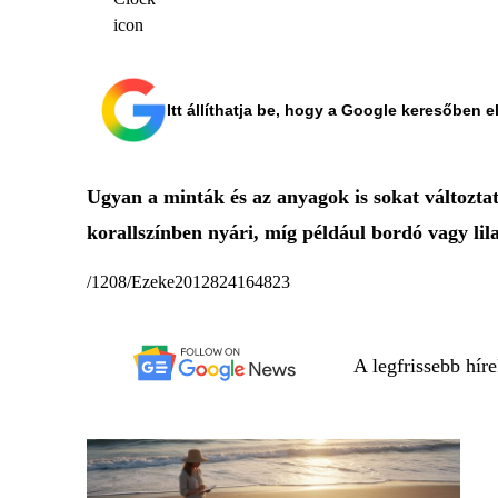
Itt állíthatja be, hogy a Google keresőben e
Ugyan a minták és az anyagok is sokat változtat
korallszínben nyári, míg például bordó vagy lila 
/1208/Ezeke2012824164823
A legfrissebb hír