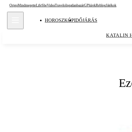
Origo
Mindmegette
Life
She
Videa
Travelo
Ingatlanbazár
GPhírek
Reblog
Játékok
HOROSZKÓP
IDŐJÁRÁS
KATALIN 
Ez