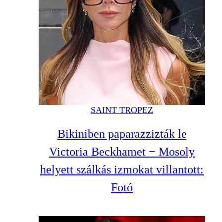
SAINT TROPEZ
Bikiniben paparazzizták le
Victoria Beckhamet − Mosoly
helyett szálkás izmokat villantott:
Fotó