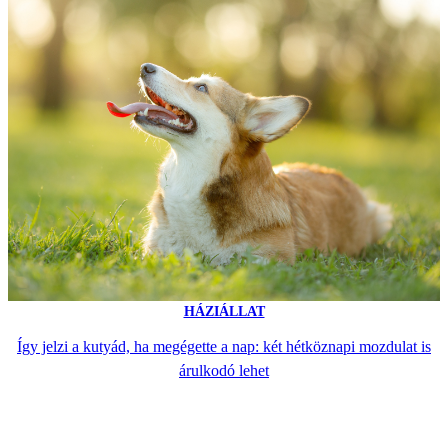
HÁZIÁLLAT
Így jelzi a kutyád, ha megégette a nap: két hétköznapi mozdulat is
árulkodó lehet