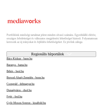
Portfóliónk minőségi tartalmat jelent minden olvasó számára. Egyedülálló elérést,
országos lefedettséget és változatos megjelenési lehetőséget biztosít. Folyamatosan
keressük az új irányokat és fejlődési lehetőségeket. Ez jövőnk záloga.
Regionális hírportálok
Bács-Kiskun - baon.hu
Baranya - bama.hu
Békés - beol.hu
Borsod-Abaúj-Zemplén - boon.hu
Csongrád - delmagyar.hu
Dunaújváros - duol.hu
Fejér - feol.hu
Győr-Moson-Sopron - kisalfold.hu