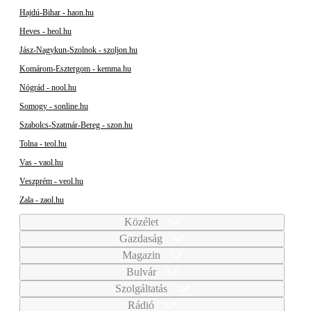
Hajdú-Bihar - haon.hu
Heves - heol.hu
Jász-Nagykun-Szolnok - szoljon.hu
Komárom-Esztergom - kemma.hu
Nógrád - nool.hu
Somogy - sonline.hu
Szabolcs-Szatmár-Bereg - szon.hu
Tolna - teol.hu
Vas - vaol.hu
Veszprém - veol.hu
Zala - zaol.hu
Közélet
Gazdaság
Magazin
Bulvár
Szolgáltatás
Rádió