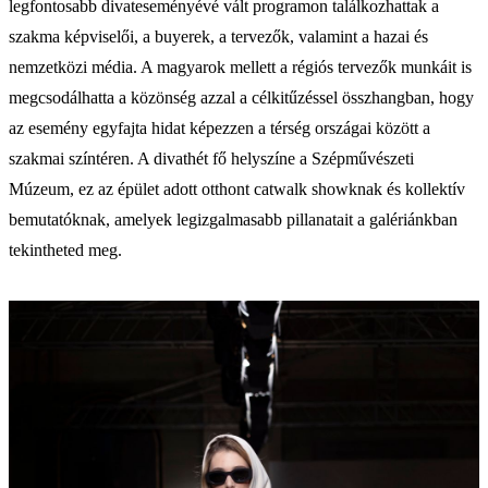
legfontosabb divateseményévé vált programon találkozhattak a
szakma képviselői, a buyerek, a tervezők, valamint a hazai és
nemzetközi média. A magyarok mellett a régiós tervezők munkáit is
megcsodálhatta a közönség azzal a célkitűzéssel összhangban, hogy
az esemény egyfajta hidat képezzen a térség országai között a
szakmai színtéren. A divathét fő helyszíne a Szépművészeti
Múzeum, ez az épület adott otthont catwalk showknak és kollektív
bemutatóknak, amelyek legizgalmasabb pillanatait a galériánkban
tekintheted meg.