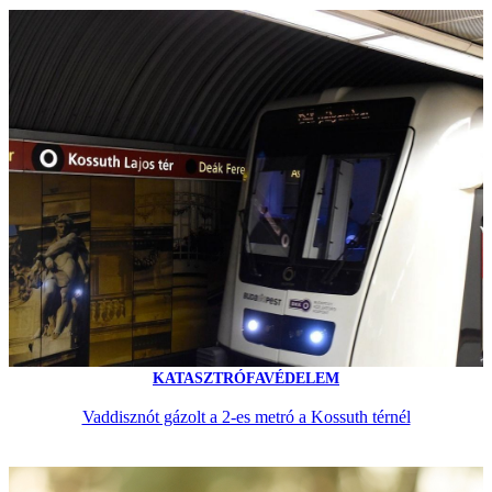
KATASZTRÓFAVÉDELEM
Vaddisznót gázolt a 2-es metró a Kossuth térnél