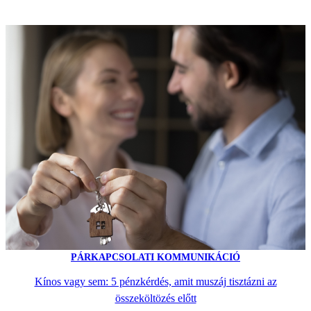
PÁRKAPCSOLATI KOMMUNIKÁCIÓ
Kínos vagy sem: 5 pénzkérdés, amit muszáj tisztázni az
összeköltözés előtt