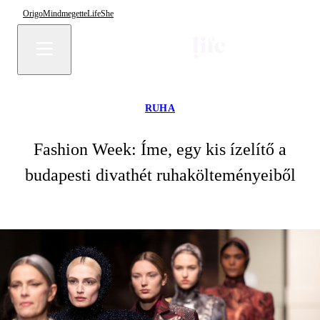
Origo
Mindmegette
Life
She
RUHA
Fashion Week: Íme, egy kis ízelítő a
budapesti divathét ruhakölteményeiből