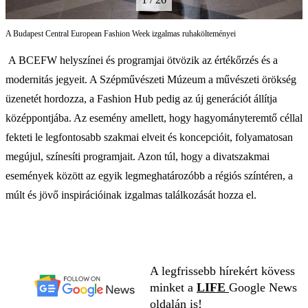
A Budapest Central European Fashion Week izgalmas ruhakölteményei
A BCEFW helyszínei és programjai ötvözik az értékőrzés és a
modernitás jegyeit. A Szépművészeti Múzeum a művészeti örökség
üzenetét hordozza, a Fashion Hub pedig az új generációt állítja
középpontjába. Az esemény amellett, hogy hagyományteremtő céllal
fekteti le legfontosabb szakmai elveit és koncepcióit, folyamatosan
megújul, színesíti programjait. Azon túl, hogy a divatszakmai
események között az egyik legmeghatározóbb a régiós színtéren, a
múlt és jövő inspirációinak izgalmas találkozását hozza el.
A legfrissebb hírekért kövess
minket a
LIFE
Google News
oldalán is!