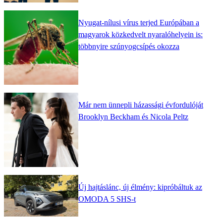
Nyugat-nílusi vírus terjed Európában a
magyarok közkedvelt nyaralóhelyein is:
többnyire szúnyogcsípés okozza
Már nem ünnepli házassági évfordulóját
Brooklyn Beckham és Nicola Peltz
Új hajtáslánc, új élmény: kipróbáltuk az
OMODA 5 SHS-t