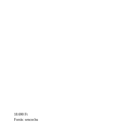
18.690 Ft
Forrás: sencor.hu