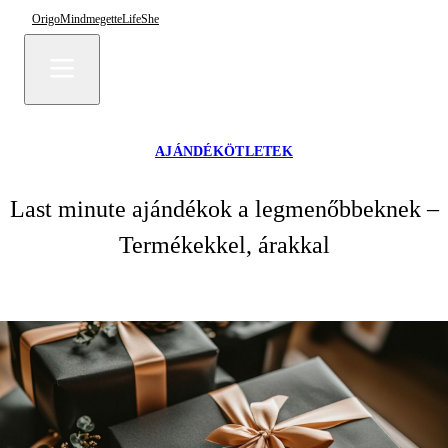
Origo
Mindmegette
Life
She
AJÁNDÉKÖTLETEK
Last minute ajándékok a legmenőbbeknek –
Termékekkel, árakkal