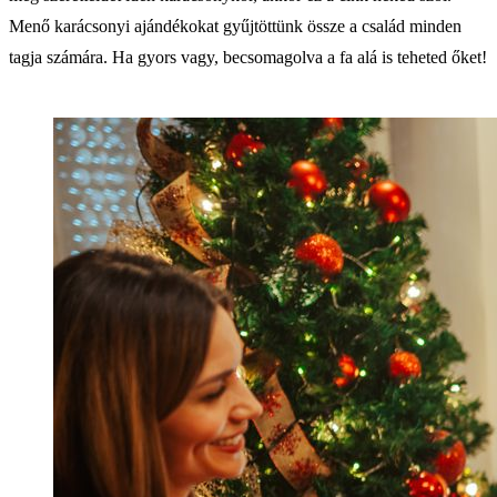
Menő karácsonyi ajándékokat gyűjtöttünk össze a család minden
tagja számára. Ha gyors vagy, becsomagolva a fa alá is teheted őket!