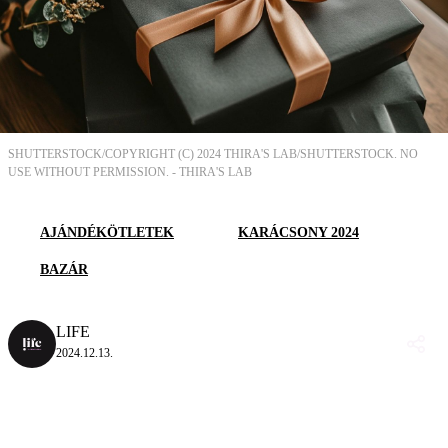
SHUTTERSTOCK/COPYRIGHT (C) 2024 THIRA'S LAB/SHUTTERSTOCK. NO
USE WITHOUT PERMISSION. -
THIRA'S LAB
AJÁNDÉKÖTLETEK
KARÁCSONY 2024
BAZÁR
LIFE
2024.12.13.