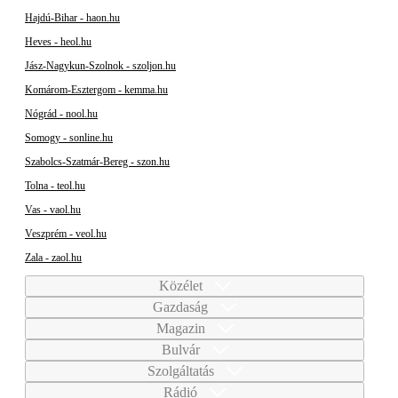
Hajdú-Bihar - haon.hu
Heves - heol.hu
Jász-Nagykun-Szolnok - szoljon.hu
Komárom-Esztergom - kemma.hu
Nógrád - nool.hu
Somogy - sonline.hu
Szabolcs-Szatmár-Bereg - szon.hu
Tolna - teol.hu
Vas - vaol.hu
Veszprém - veol.hu
Zala - zaol.hu
Közélet
Gazdaság
Magazin
Bulvár
Szolgáltatás
Rádió