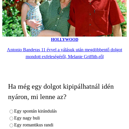
HOLLYWOOD
Antonio Banderas 11 évvel a válásuk után megdöbbentő dolgot
mondott exfeleségéről, Melanie Griffith-ről
Ha még egy dolgot kipipálhatnál idén
nyáron, mi lenne az?
Egy spontán kirándulás
Egy nagy buli
Egy romantikus randi