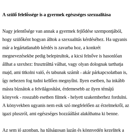
A szülő felelőssége is a gyermek egészséges szexualitása
Nagy jelentősége van annak a gyermek fejlődése szempontjából,
hogy szülőként hogyan álltok a szexualitás kérdéséhez. Ha ugyanis
már a legártatlanabb kérdés is zavarba hoz, a konkrét
megnevezésekbe pedig belepirultok, a kicsi felnőve is hasonlóan
állhat a szexhez: frusztrálttá válhat, vagy olyan dolognak tarthatja
majd, ami titkolni való, és tabunak számít - akár párkapcsolatban is,
így nehezen fog tudni kellően megnyílni. Ilyen esetben, ha inkább
másra bíznátok a felvilágosítást, érdemesebb az ilyen témájú
könyvek - rosszabb esetben filmek - helyett szakemberhez fordulni.
A könyvekben ugyanis nem esik szó megfelelően az érzelmekről, az
igazi pluszról, ami egészséges hozzáállást alakíthatna ki benne.
Az sem jó azonban, ha túlságosan lazán és könnyedén kezelitek a