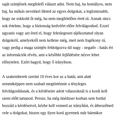
saját szintjének megfelelő választ adni. Nem baj, ha homályos, nem
baj, ha mókás nevekkel illeted az egyes dolgokat, a legfontosabb,
hogy ne sokkold őt még, ha nem megfelelően érett rá. Annak sincs
sok értelme, hogy a biztonság kedvéért előre felvilágosítod. Ezzel
ugyanis vagy azt éred el, hogy feleslegesen tájékoztatod olyan
dolgokról, amelyekről nem kellene még, mert nem fogékony rá,
vagy pedig a maga szintjén feldolgozva túl nagy - negatív - hatás éri
az információk révén, ami a későbbi fejlődésére nézve lehet
előnytelen. Ezért hagyd, hogy ő irányítson.
A szakemberek szerint 10 éves kor az a határ, ami alatt
semmiképpen nem szabad megtörténnie a tényleges
felvilágosításnak, és a kérdéseire adott válaszoknál is a korát kell
szem előtt tartanod. Persze, ha még tinédzser korban sem fordul
hozzád a kérdéseivel, kézbe kell venned az irányítást, és átbeszélned
vele a dolgokat, hiszen egy ilyen korú gyermek már bármikor