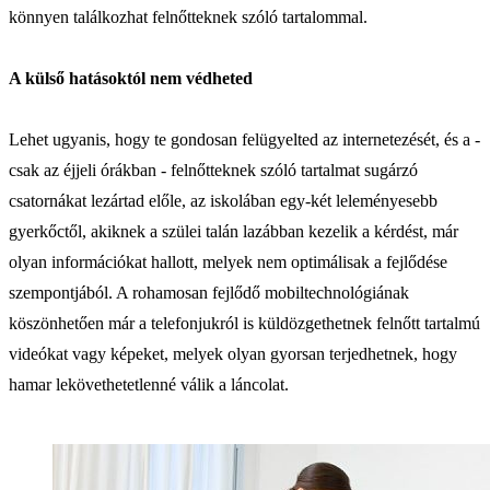
könnyen találkozhat felnőtteknek szóló tartalommal.
A külső hatásoktól nem védheted
Lehet ugyanis, hogy te gondosan felügyelted az internetezését, és a -
csak az éjjeli órákban - felnőtteknek szóló tartalmat sugárzó
csatornákat lezártad előle, az iskolában egy-két leleményesebb
gyerkőctől, akiknek a szülei talán lazábban kezelik a kérdést, már
olyan információkat hallott, melyek nem optimálisak a fejlődése
szempontjából. A rohamosan fejlődő mobiltechnológiának
köszönhetően már a telefonjukról is küldözgethetnek felnőtt tartalmú
videókat vagy képeket, melyek olyan gyorsan terjedhetnek, hogy
hamar lekövethetetlenné válik a láncolat.