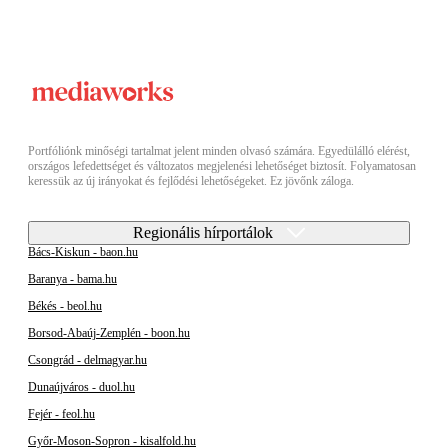
Portfóliónk minőségi tartalmat jelent minden olvasó számára. Egyedülálló elérést,
országos lefedettséget és változatos megjelenési lehetőséget biztosít. Folyamatosan
keressük az új irányokat és fejlődési lehetőségeket. Ez jövőnk záloga.
Regionális hírportálok
Bács-Kiskun - baon.hu
Baranya - bama.hu
Békés - beol.hu
Borsod-Abaúj-Zemplén - boon.hu
Csongrád - delmagyar.hu
Dunaújváros - duol.hu
Fejér - feol.hu
Győr-Moson-Sopron - kisalfold.hu