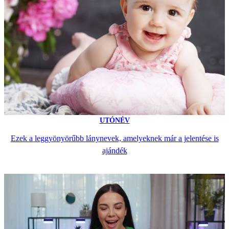
UTÓNÉV
Ezek a leggyönyörűbb lánynevek, amelyeknek már a jelentése is
ajándék