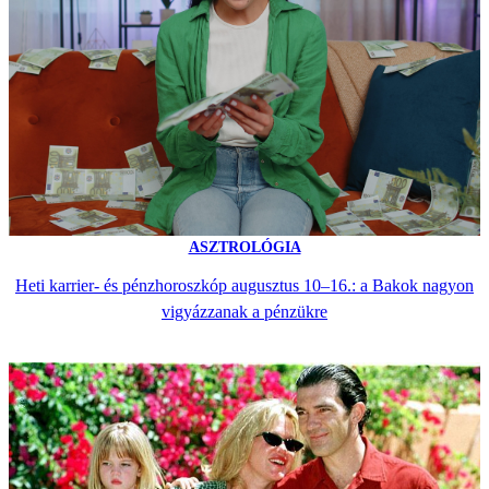
ASZTROLÓGIA
Heti karrier- és pénzhoroszkóp augusztus 10–16.: a Bakok nagyon
vigyázzanak a pénzükre