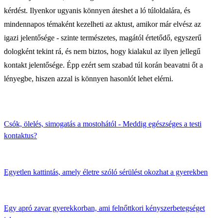
kérdést. Ilyenkor ugyanis könnyen áteshet a ló túloldalára, és
mindennapos témaként kezelheti az aktust, amikor már elvész az
igazi jelentősége - szinte természetes, magától értetődő, egyszerű
dologként tekint rá, és nem biztos, hogy kialakul az ilyen jellegű
kontakt jelentősége. Épp ezért sem szabad túl korán beavatni őt a
lényegbe, hiszen azzal is könnyen hasonlót lehet elérni.
Csók, ölelés, simogatás a mostohától - Meddig egészséges a testi
kontaktus?
Egyetlen kattintás, amely életre szóló sérülést okozhat a gyerekben
Egy apró zavar gyerekkorban, ami felnőttkori kényszerbetegséget