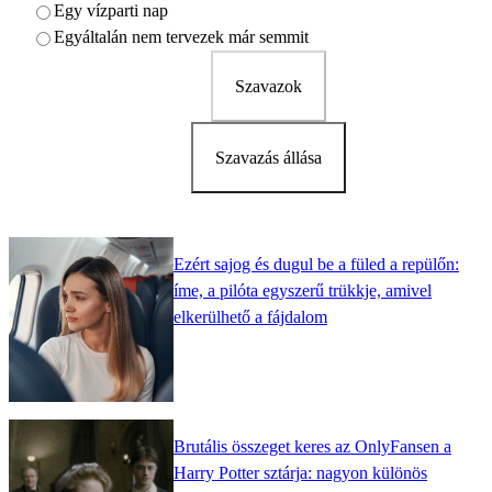
Egy vízparti nap
Egyáltalán nem tervezek már semmit
Szavazok
Szavazás állása
Ezért sajog és dugul be a füled a repülőn:
íme, a pilóta egyszerű trükkje, amivel
elkerülhető a fájdalom
Brutális összeget keres az OnlyFansen a
Harry Potter sztárja: nagyon különös