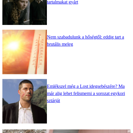
tartalmakat gyárt
Nem szabadulunk a hőségtől: eddig tart a
brutális meleg
Emlékszel még a Lost idegsebészére? Ma
már alig lehet felismerni a sorozat egykori
sztárját