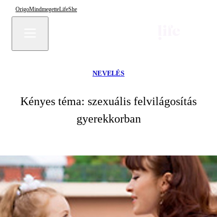
Origo
Mindmegette
Life
She
NEVELÉS
Kényes téma: szexuális felvilágosítás
gyerekkorban