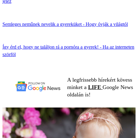
jelez
Semleges neműnek nevelik a gyereküket - Hogy óvják a világtól
Így érd el, hogy ne találjon rá a pornóra a gyerek! - Ha az interneten
szörföl
A legfrissebb hírekért kövess
minket a
LIFE
Google News
oldalán is!