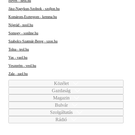
Heves - heol.hu
Jász-Nagykun-Szolnok - szoljon.hu
Komárom-Esztergom - kemma.hu
Nógrád - nool.hu
Somogy - sonline.hu
Szabolcs-Szatmár-Bereg - szon.hu
Tolna - teol.hu
Vas - vaol.hu
Veszprém - veol.hu
Zala - zaol.hu
Közélet
Gazdaság
Magazin
Bulvár
Szolgáltatás
Rádió