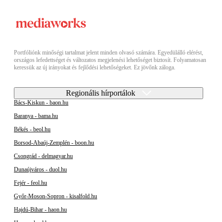
Portfóliónk minőségi tartalmat jelent minden olvasó számára. Egyedülálló elérést,
országos lefedettséget és változatos megjelenési lehetőséget biztosít. Folyamatosan
keressük az új irányokat és fejlődési lehetőségeket. Ez jövőnk záloga.
Regionális hírportálok
Bács-Kiskun - baon.hu
Baranya - bama.hu
Békés - beol.hu
Borsod-Abaúj-Zemplén - boon.hu
Csongrád - delmagyar.hu
Dunaújváros - duol.hu
Fejér - feol.hu
Győr-Moson-Sopron - kisalfold.hu
Hajdú-Bihar - haon.hu