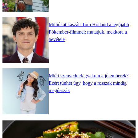
Milliókat kaszált Tom Holland a legújabb
Pókember-filmmel: mutatjuk, mekkora a
bevétele
Miért szenvednek gyakran a jó emberek?
Ezért tűnhet úgy, hogy a rosszak mindig
megússzák