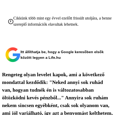
Cikkünk több mint egy évvel ezelőtt frissült utoljára, a benne
szereplő információk elavultak lehetnek.
Itt állíthatja be, hogy a Google keresőben elsők
között legyen a Life.hu
Rengeteg olyan levelet kapok, ami a következő
mondattal kezdődik: "Neked annyi sok ruhád
van, hogyan tudnék én is változatosabban
öltözködni kevés pénzből..." Annyira sok ruhám
nekem sincsen egyébként, csak sok olyanom van,
ami jól variálható, így azt a benyomást kelthetem,