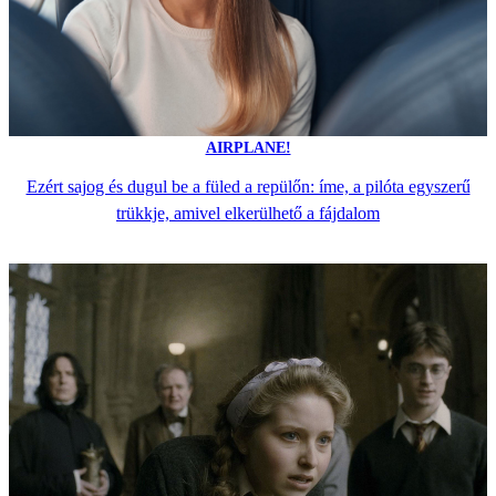
AIRPLANE!
Ezért sajog és dugul be a füled a repülőn: íme, a pilóta egyszerű
trükkje, amivel elkerülhető a fájdalom