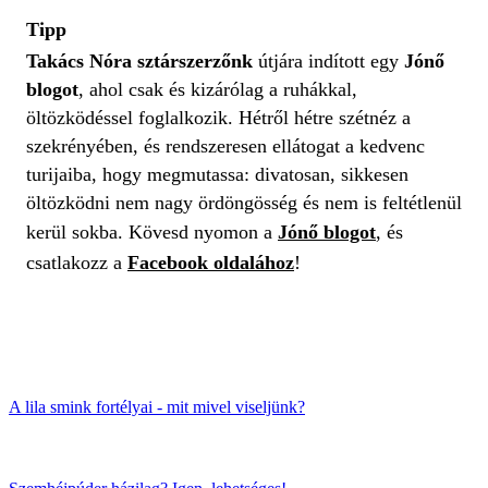
Tipp
Takács Nóra sztárszerzőnk
útjára indított egy
Jónő
blogot
, ahol csak és kizárólag a ruhákkal,
öltözködéssel foglalkozik. Hétről hétre szétnéz a
szekrényében, és rendszeresen ellátogat a kedvenc
turijaiba, hogy megmutassa: divatosan, sikkesen
öltözködni nem nagy ördöngösség és nem is feltétlenül
kerül sokba. Kövesd nyomon a
Jónő blogot
, és
csatlakozz a
Facebook oldalához
!
A lila smink fortélyai - mit mivel viseljünk?