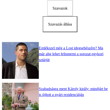
Szavazok
Szavazás állása
Emlékszel még a Lost idegsebészére? Ma
már alig lehet felismerni a sorozat egykori
sztárját
Szabadságra ment Károly király: mindjárt be
is újított a nyári rezidenciáján