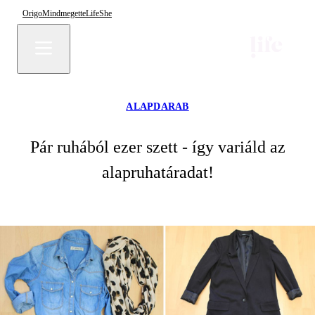
Origo
Mindmegette
Life
She
ALAPDARAB
Pár ruhából ezer szett - így variáld az
alapruhatáradat!