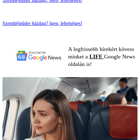
Szemhéjpúder házilag? Igen, lehetséges!
Szemhéjpúder házilag? Igen, lehetséges!
A legfrissebb hírekért kövess
minket a
LIFE
Google News
oldalán is!