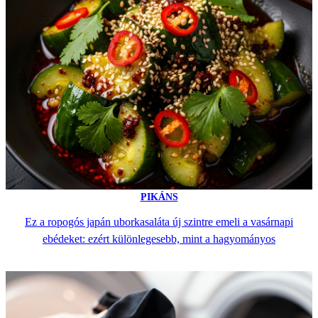
PIKÁNS
Ez a ropogós japán uborkasaláta új szintre emeli a vasárnapi
ebédeket: ezért különlegesebb, mint a hagyományos