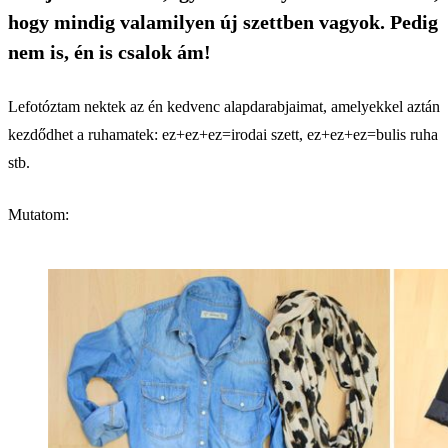
hogy mindig valamilyen új szettben vagyok. Pedig
nem is, én is csalok ám!
Lefotóztam nektek az én kedvenc alapdarabjaimat, amelyekkel aztán
kezdődhet a ruhamatek: ez+ez+ez=irodai szett, ez+ez+ez=bulis ruha
stb.
Mutatom: