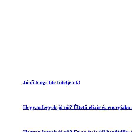
Jónő blog: Ide füleljetek!
Hogyan legyek jó nő? Éltető elixír és energia
Hogyan legyek jó nő? Ez az év is jól kezdődik: e