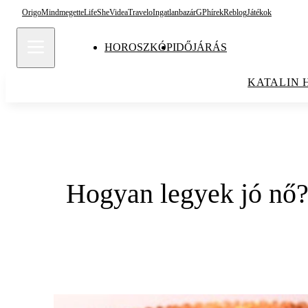
Origo
Mindmegette
Life
She
Videa
Travelo
Ingatlanbazár
GPhírek
Reblog
Játékok
HOROSZKÓP
IDŐJÁRÁS
KATALIN 
Hogyan legyek jó nő? 