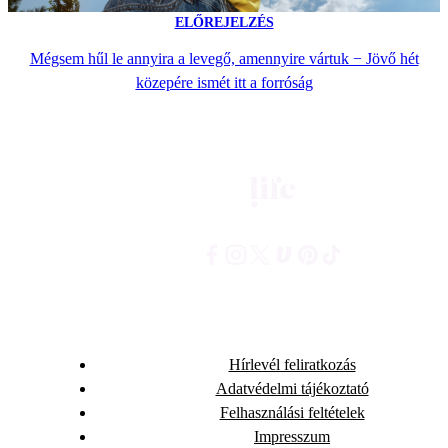
ELŐREJELZÉS
Mégsem hűl le annyira a levegő, amennyire vártuk − Jövő hét
közepére ismét itt a forróság
Hírlevél feliratkozás
Adatvédelmi tájékoztató
Felhasználási feltételek
Impresszum