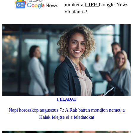
minket a
LIFE
Google News
oldalán is!
FELADAT
Napi horoszkóp augusztus 7.: A Rák bátran mondjon nemet, a
Halak felejtse el a feladatokat