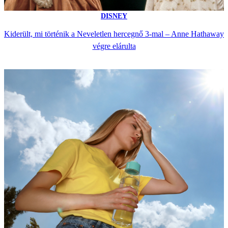
DISNEY
Kiderült, mi történik a Neveletlen hercegnő 3-mal – Anne Hathaway
végre elárulta