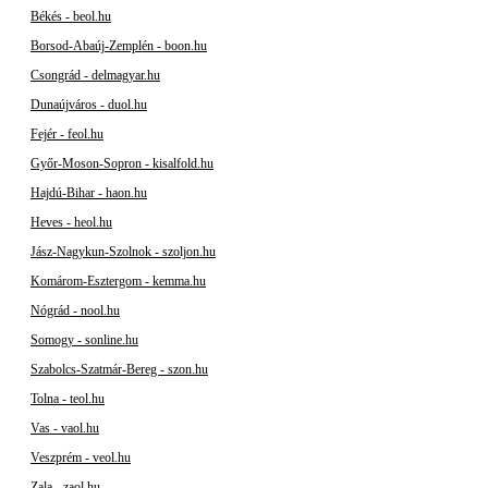
Békés - beol.hu
Borsod-Abaúj-Zemplén - boon.hu
Csongrád - delmagyar.hu
Dunaújváros - duol.hu
Fejér - feol.hu
Győr-Moson-Sopron - kisalfold.hu
Hajdú-Bihar - haon.hu
Heves - heol.hu
Jász-Nagykun-Szolnok - szoljon.hu
Komárom-Esztergom - kemma.hu
Nógrád - nool.hu
Somogy - sonline.hu
Szabolcs-Szatmár-Bereg - szon.hu
Tolna - teol.hu
Vas - vaol.hu
Veszprém - veol.hu
Zala - zaol.hu