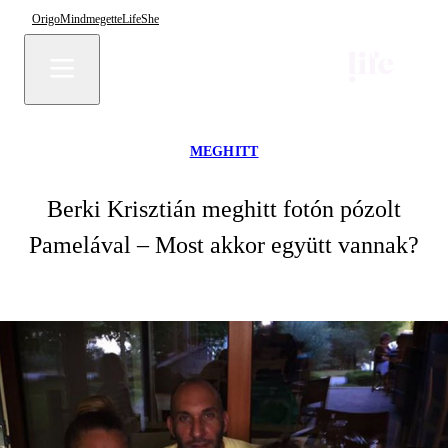
Origo
Mindmegette
Life
She
MEGHITT
Berki Krisztián meghitt fotón pózolt
Pamelával – Most akkor együtt vannak?