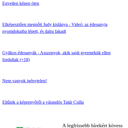
Egyetlen képen öten
Elképesztően megnőtt Judy kislánya - Videó: az édesanyja
nyomdokaiba lépett, és dalra fakadt
Gyilkos édesanyák - Asszonyok, akik saját gyermekük ellen
fordultak (+18)
Nem vagyok igénytelen!
Eltűnik a képernyőről a várandós Tatár Csilla
A legfrissebb hírekért kövess