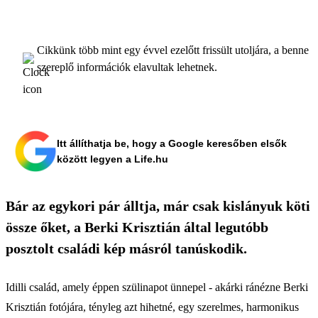
Cikkünk több mint egy évvel ezelőtt frissült utoljára, a benne
szereplő információk elavultak lehetnek.
Itt állíthatja be, hogy a Google keresőben elsők
között legyen a Life.hu
Bár az egykori pár álltja, már csak kislányuk köti
össze őket, a Berki Krisztián által legutóbb
posztolt családi kép másról tanúskodik.
Idilli család, amely éppen szülinapot ünnepel - akárki ránézne Berki
Krisztián fotójára, tényleg azt hihetné, egy szerelmes, harmonikus