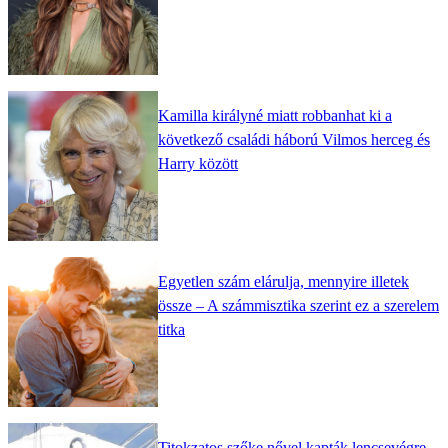
Kamilla királyné miatt robbanhat ki a
következő családi háború Vilmos herceg és
Harry között
Egyetlen szám elárulja, mennyire illetek
össze – A számmisztika szerint ez a szerelem
titka
Titokzatos szőke nővel kapták lencsevégre