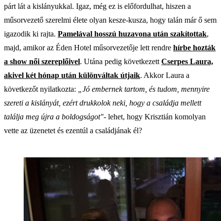
párt lát a kislányukkal. Igaz, még ez is előfordulhat, hiszen a
műsorvezető szerelmi élete olyan kesze-kusza, hogy talán már ő sem
igazodik ki rajta.
Pamelával hosszú huzavona után szakítottak
,
majd, amikor az Éden Hotel műsorvezetője lett rendre
hírbe hozták
a show női szereplőivel
. Utána pedig következett
Cserpes Laura,
akivel két hónap után különváltak útjaik
. Akkor Laura a
következőt nyilatkozta:
„Jó embernek tartom, és tudom, mennyire
szereti a kislányát, ezért drukkolok neki, hogy a családja mellett
találja meg újra a boldogságot"
- lehet, hogy Krisztián komolyan
vette az üzenetet és ezentúl a családjának él?