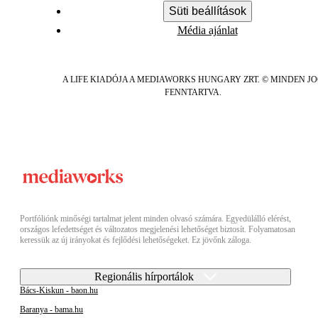
Süti beállítások
Média ajánlat
A LIFE KIADÓJA A MEDIAWORKS HUNGARY ZRT. © MINDEN J
FENNTARTVA.
Portfóliónk minőségi tartalmat jelent minden olvasó számára. Egyedülálló elérést,
országos lefedettséget és változatos megjelenési lehetőséget biztosít. Folyamatosan
keressük az új irányokat és fejlődési lehetőségeket. Ez jövőnk záloga.
Regionális hírportálok
Bács-Kiskun - baon.hu
Baranya - bama.hu