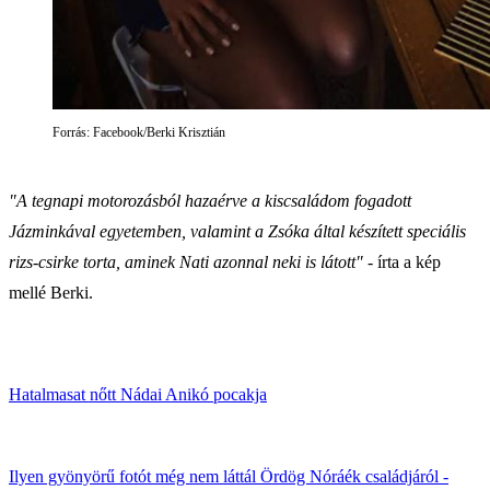
Forrás: Facebook/Berki Krisztián
"A tegnapi motorozásból hazaérve a kiscsaládom fogadott
Jázminkával egyetemben, valamint a Zsóka által készített speciális
rizs-csirke torta, aminek Nati azonnal neki is látott"
- írta a kép
mellé Berki.
Hatalmasat nőtt Nádai Anikó pocakja
Ilyen gyönyörű fotót még nem láttál Ördög Nóráék családjáról -