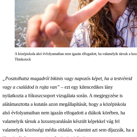
A középiskola alsó évfolyamaiban nem igazán elfogadott, ha valamelyik társuk a luxu
Thinkstock
„Posztolhatsz magadról bikinis vagy napozós képet, ha a testvéreid
vagy a családod is rajta van”
– ezt egy kilencedikes lány
nyilatkozta a fókuszcsoport vizsgálata során. A megjegyzése is
alátámasztotta a kutatás azon megállapítását, hogy a középiskola
alsó évfolyamaiban nem igazán elfogadott a diákok körében, ha
valamelyik társuk a luxusnyaralásán készült képekkel vág fel
valamelyik közösségi média oldalán, valamint azt sem díjazzák, ha a