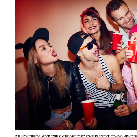
A buliról feltöltött képek amúgy különösen rossz érzést kelthetnek azokban, akik ni