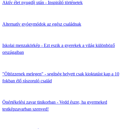
Aktív élet nyugdíj után - Inspiráló történetek
Alternatív gyógymódok az egész családnak
Iskolai menzakörkép - Ezt eszik a gyerekek a világ különböző
országaiban
"Öltözzenek melegen" - segítség helyett csak kioktatást kap a 10
fokban élő rászoruló család
Önértékelési zavar tinikorban - Vedd észre, ha gyermeked
testképzavarban szenved!