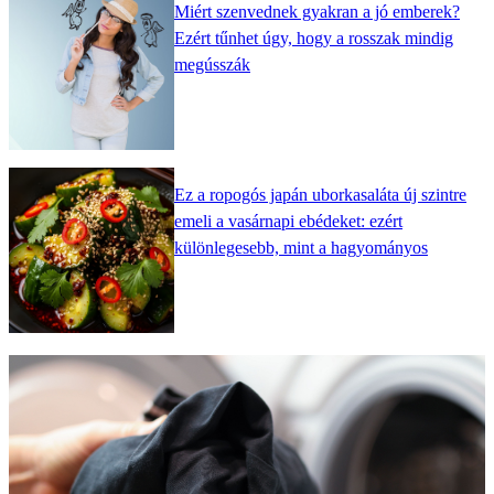
Miért szenvednek gyakran a jó emberek?
Ezért tűnhet úgy, hogy a rosszak mindig
megússzák
Ez a ropogós japán uborkasaláta új szintre
emeli a vasárnapi ebédeket: ezért
különlegesebb, mint a hagyományos