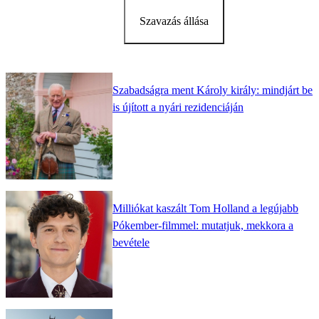
Szavazás állása
Szabadságra ment Károly király: mindjárt be
is újított a nyári rezidenciáján
Milliókat kaszált Tom Holland a legújabb
Pókember-filmmel: mutatjuk, mekkora a
bevétele