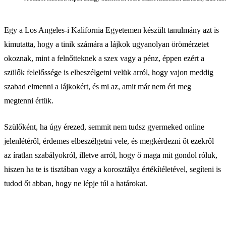
Egy a Los Angeles-i Kalifornia Egyetemen készült tanulmány azt is
kimutatta, hogy a tinik számára a lájkok ugyanolyan örömérzetet
okoznak, mint a felnőtteknek a szex vagy a pénz, éppen ezért a
szülők felelőssége is elbeszélgetni velük arról, hogy vajon meddig
szabad elmenni a lájkokért, és mi az, amit már nem éri meg
megtenni értük.
Szülőként, ha úgy érezed, semmit nem tudsz gyermeked online
jelenlétéről, érdemes elbeszélgetni vele, és megkérdezni őt ezekről
az íratlan szabályokról, illetve arról, hogy ő maga mit gondol róluk,
hiszen ha te is tisztában vagy a korosztálya értékítéletével, segíteni is
tudod őt abban, hogy ne lépje túl a határokat.