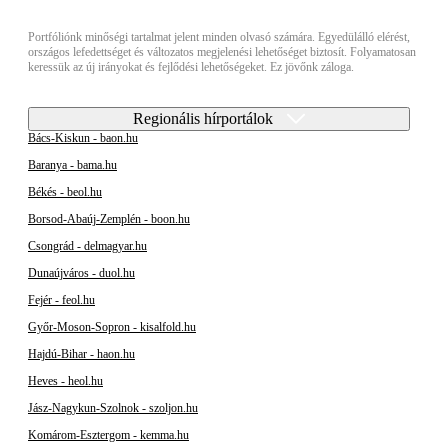
Portfóliónk minőségi tartalmat jelent minden olvasó számára. Egyedülálló elérést,
országos lefedettséget és változatos megjelenési lehetőséget biztosít. Folyamatosan
keressük az új irányokat és fejlődési lehetőségeket. Ez jövőnk záloga.
Regionális hírportálok
Bács-Kiskun - baon.hu
Baranya - bama.hu
Békés - beol.hu
Borsod-Abaúj-Zemplén - boon.hu
Csongrád - delmagyar.hu
Dunaújváros - duol.hu
Fejér - feol.hu
Győr-Moson-Sopron - kisalfold.hu
Hajdú-Bihar - haon.hu
Heves - heol.hu
Jász-Nagykun-Szolnok - szoljon.hu
Komárom-Esztergom - kemma.hu