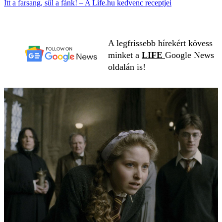
Itt a farsang, sül a fánk! – A Life.hu kedvenc receptjei
A legfrissebb hírekért kövess
minket a
LIFE
Google News
oldalán is!