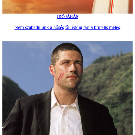
IDŐJÁRÁS
Nem szabadulunk a hőségtől: eddig tart a brutális meleg