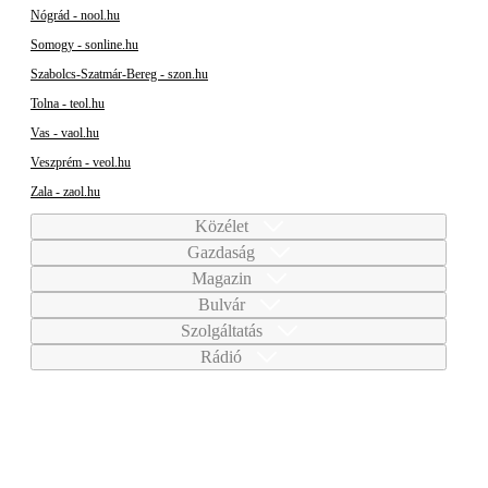
Nógrád - nool.hu
Somogy - sonline.hu
Szabolcs-Szatmár-Bereg - szon.hu
Tolna - teol.hu
Vas - vaol.hu
Veszprém - veol.hu
Zala - zaol.hu
Közélet
Gazdaság
Magazin
Bulvár
Szolgáltatás
Rádió