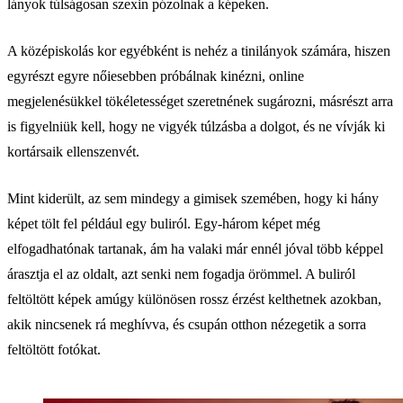
lányok túlságosan szexin pózolnak a képeken.
A középiskolás kor egyébként is nehéz a tinilányok számára, hiszen
egyrészt egyre nőiesebben próbálnak kinézni, online
megjelenésükkel tökéletességet szeretnének sugározni, másrészt arra
is figyelniük kell, hogy ne vigyék túlzásba a dolgot, és ne vívják ki
kortársaik ellenszenvét.
Mint kiderült, az sem mindegy a gimisek szemében, hogy ki hány
képet tölt fel például egy buliról. Egy-három képet még
elfogadhatónak tartanak, ám ha valaki már ennél jóval több képpel
árasztja el az oldalt, azt senki nem fogadja örömmel. A buliról
feltöltött képek amúgy különösen rossz érzést kelthetnek azokban,
akik nincsenek rá meghívva, és csupán otthon nézegetik a sorra
feltöltött fotókat.