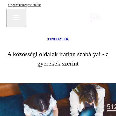
Origo
Mindmegette
Life
She
TINÉDZSER
A közösségi oldalak íratlan szabályai - a
gyerekek szerint