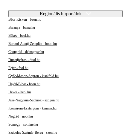
Regionális hírportálok
Bács-Kiskun - baon.hu
Baranya - bama.hu
Békés - beol.hu
Borsod-Abaúj-Zemplén - boon.hu
Csongrád - delmagyar.hu
Dunaújváros - duol.hu
Fejér - feol.hu
Győr-Moson-Sopron - kisalfold.hu
Hajdú-Bihar - haon.hu
Heves - heol.hu
Jász-Nagykun-Szolnok - szoljon.hu
Komárom-Esztergom - kemma.hu
Nógrád - nool.hu
Somogy - sonline.hu
Szabolcs-Szatmár-Bereg - szon.hu