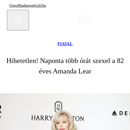
Origo
Mindmegette
Life
She
FIATAL
Hihetetlen! Naponta több órát szexel a 82
éves Amanda Lear