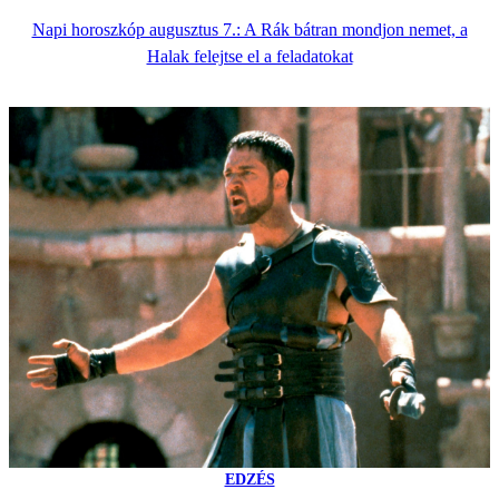
Napi horoszkóp augusztus 7.: A Rák bátran mondjon nemet, a
Halak felejtse el a feladatokat
EDZÉS