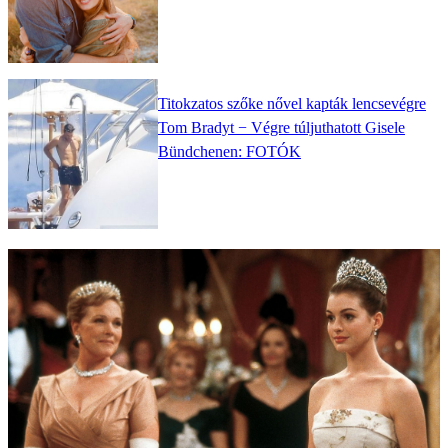
Titokzatos szőke nővel kapták lencsevégre
Tom Bradyt − Végre túljuthatott Gisele
Bündchenen: FOTÓK