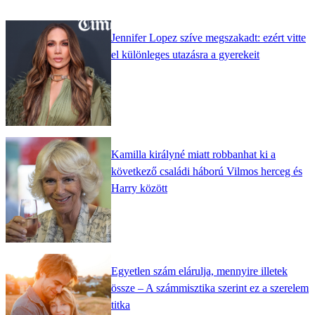
Jennifer Lopez szíve megszakadt: ezért vitte
el különleges utazásra a gyerekeit
Kamilla királyné miatt robbanhat ki a
következő családi háború Vilmos herceg és
Harry között
Egyetlen szám elárulja, mennyire illetek
össze – A számmisztika szerint ez a szerelem
titka