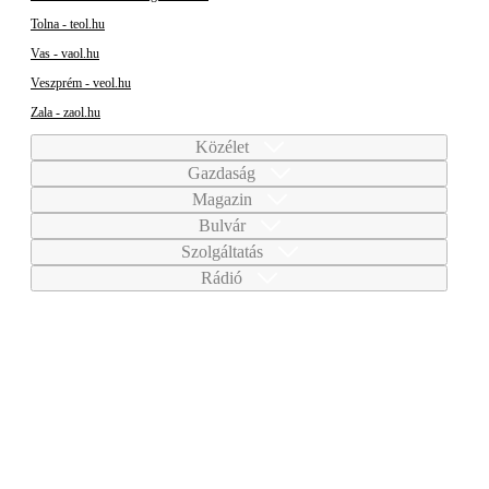
Tolna - teol.hu
Vas - vaol.hu
Veszprém - veol.hu
Zala - zaol.hu
Közélet
Gazdaság
Magazin
Bulvár
Szolgáltatás
Rádió