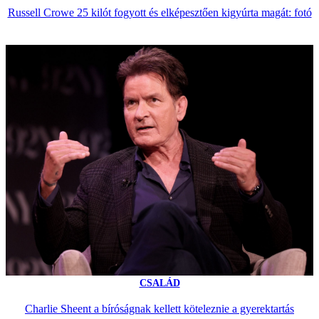
Russell Crowe 25 kilót fogyott és elképesztően kigyúrta magát: fotó
CSALÁD
Charlie Sheent a bíróságnak kellett köteleznie a gyerektartás