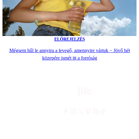
ELŐREJELZÉS
Mégsem hűl le annyira a levegő, amennyire vártuk − Jövő hét
közepére ismét itt a forróság