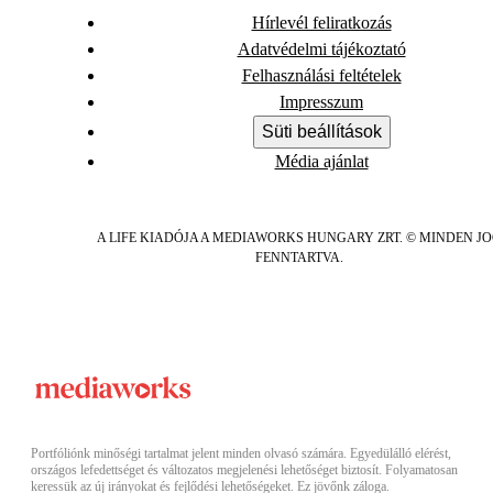
Hírlevél feliratkozás
Adatvédelmi tájékoztató
Felhasználási feltételek
Impresszum
Süti beállítások
Média ajánlat
A LIFE KIADÓJA A MEDIAWORKS HUNGARY ZRT. © MINDEN J
FENNTARTVA.
Portfóliónk minőségi tartalmat jelent minden olvasó számára. Egyedülálló elérést,
országos lefedettséget és változatos megjelenési lehetőséget biztosít. Folyamatosan
keressük az új irányokat és fejlődési lehetőségeket. Ez jövőnk záloga.