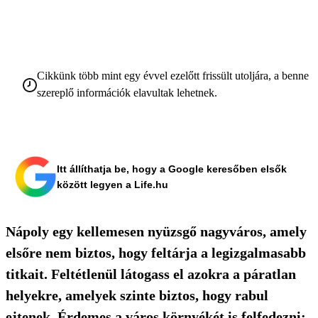
Cikkünk több mint egy évvel ezelőtt frissült utoljára, a benne
szereplő információk elavultak lehetnek.
Itt állíthatja be, hogy a Google keresőben elsők
között legyen a Life.hu
Nápoly egy kellemesen nyüzsgő nagyváros, amely
elsőre nem biztos, hogy feltárja a legizgalmasabb
titkait. Feltétlenül látogass el azokra a páratlan
helyekre, amelyek szinte biztos, hogy rabul
ejtenek. Érdemes a város környékét is felfedezni: