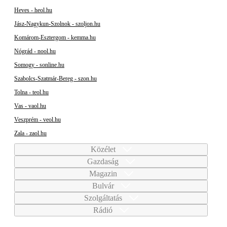
Heves - heol.hu
Jász-Nagykun-Szolnok - szoljon.hu
Komárom-Esztergom - kemma.hu
Nógrád - nool.hu
Somogy - sonline.hu
Szabolcs-Szatmár-Bereg - szon.hu
Tolna - teol.hu
Vas - vaol.hu
Veszprém - veol.hu
Zala - zaol.hu
Közélet
Gazdaság
Magazin
Bulvár
Szolgáltatás
Rádió