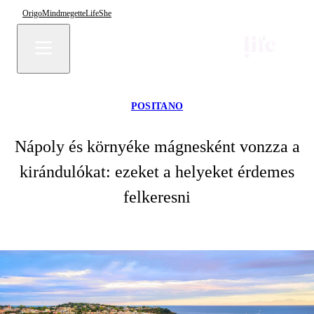
Origo
Mindmegette
Life
She
POSITANO
Nápoly és környéke mágnesként vonzza a
kirándulókat: ezeket a helyeket érdemes
felkeresni