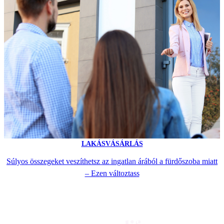
LAKÁSVÁSÁRLÁS
Súlyos összegeket veszíthetsz az ingatlan árából a fürdőszoba miatt
– Ezen változtass