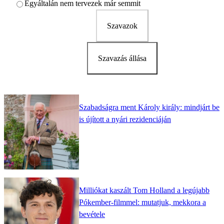
Egyáltalán nem tervezek már semmit
Szavazok
Szavazás állása
Szabadságra ment Károly király: mindjárt be
is újított a nyári rezidenciáján
Milliókat kaszált Tom Holland a legújabb
Pókember-filmmel: mutatjuk, mekkora a
bevétele