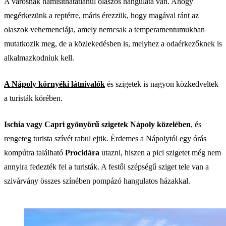
A városnak hamisíthatatlanul olaszos hangulata van. Ahogy
megérkezünk a reptérre, máris érezzük, hogy magával ránt az
olaszok vehemenciája, amely nemcsak a temperamentumukban
mutatkozik meg, de a közlekedésben is, melyhez a odaérkezőknek is
alkalmazkodniuk kell.
A Nápoly környéki látnivalók
és szigetek is nagyon közkedveltek
a turisták körében.
Ischia vagy Capri gyönyörű szigetek Nápoly közelében
, és
rengeteg turista szívét rabul ejtik. Érdemes a Nápolytól egy órás
kompútra található
Procidára
utazni, hiszen a pici szigetet még nem
annyira fedezték fel a turisták. A festői szépségű sziget tele van a
szivárvány összes színében pompázó hangulatos házakkal.