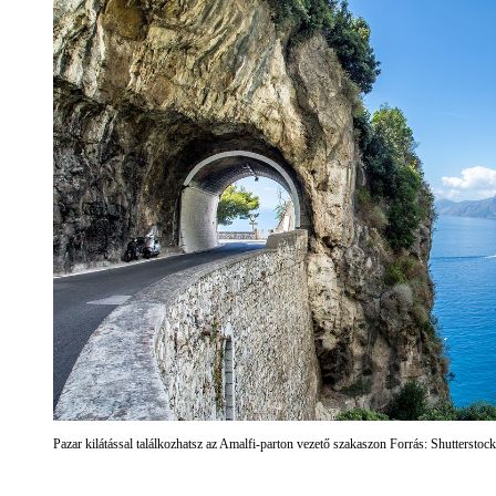
Pazar kilátással találkozhatsz az Amalfi-parton vezető szakaszon Forrás: Shutterstock