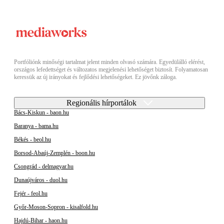
Portfóliónk minőségi tartalmat jelent minden olvasó számára. Egyedülálló elérést,
országos lefedettséget és változatos megjelenési lehetőséget biztosít. Folyamatosan
keressük az új irányokat és fejlődési lehetőségeket. Ez jövőnk záloga.
Regionális hírportálok
Bács-Kiskun - baon.hu
Baranya - bama.hu
Békés - beol.hu
Borsod-Abaúj-Zemplén - boon.hu
Csongrád - delmagyar.hu
Dunaújváros - duol.hu
Fejér - feol.hu
Győr-Moson-Sopron - kisalfold.hu
Hajdú-Bihar - haon.hu