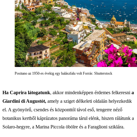
Positano az 1950-es évekig egy halászfalu volt Forrás: Shutterstock
Ha Caprira látogatunk
, akkor mindenképpen érdemes felkeresni
a
Giardini di Augustót,
amely a sziget délkeleti oldalán helyezkedik
el. A gyönyörű, csendes és központtól távol eső, tengerre néző
botanikus kertből káprázatos panoráma tárul elénk, hiszen rálátunk a
Solaro-hegyre, a Marina Piccola öbölre és a Faraglioni sziklára.