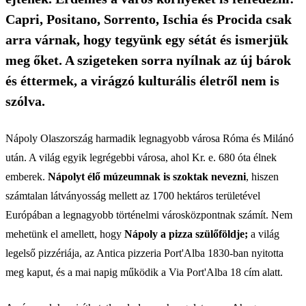
Capri, Positano, Sorrento, Ischia és Procida csak
arra várnak, hogy tegyünk egy sétát és ismerjük
meg őket. A szigeteken sorra nyílnak az új bárok
és éttermek, a virágzó kulturális életről nem is
szólva.
Nápoly Olaszország harmadik legnagyobb városa Róma és Milánó
után. A világ egyik legrégebbi városa, ahol Kr. e. 680 óta élnek
emberek.
Nápolyt élő múzeumnak is szoktak nevezni
, hiszen
számtalan látványosság mellett az 1700 hektáros területével
Európában a legnagyobb történelmi városközpontnak számít. Nem
mehetünk el amellett, hogy
Nápoly a pizza szülőföldje;
a világ
legelső pizzériája, az Antica pizzeria Port'Alba 1830-ban nyitotta
meg kaput, és a mai napig működik a Via Port'Alba 18 cím alatt.