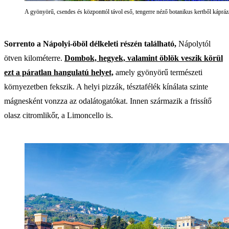
A gyönyörű, csendes és központtól távol eső, tengerre néző botanikus kertből kápráz
Sorrento a Nápolyi-öböl délkeleti részén található,
Nápolytól
ötven kilométerre.
Dombok, hegyek, valamint öblök veszik körül
ezt a páratlan hangulatú helyet,
amely gyönyörű természeti
környezetben fekszik. A helyi pizzák, tésztafélék kínálata szinte
mágnesként vonzza az odalátogatókat. Innen származik a frissítő
olasz citromlikőr, a Limoncello is.