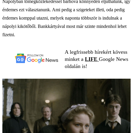
Nápolyban tömegközlekedéssel bárhová könnyedén eljuthatunk, így
érdemes ezt választanunk. Ami pedig a szigeteket illeti, oda pedig
érdemes komppal utazni, melyek naponta többször is indulnak a
nápolyi kikötőből. Bankkártyával most már szinte mindenhol lehet
fizetni.
A legfrissebb hírekért kövess
minket a
LIFE
Google News
oldalán is!