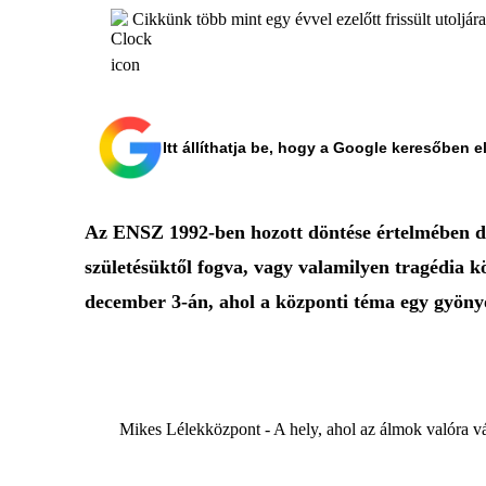
Cikkünk több mint egy évvel ezelőtt frissült utoljár
Itt állíthatja be, hogy a Google keresőben e
Az ENSZ 1992-ben hozott döntése értelmében dec
születésüktől fogva, vagy valamilyen tragédia
december 3-án, ahol a központi téma egy gyöny
Mikes Lélekközpont - A hely, ahol az álmok valóra v