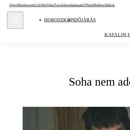
Origo
Mindmegette
Life
She
Videa
Travelo
Ingatlanbazár
GPhírek
Reblog
Játékok
HOROSZKÓP
IDŐJÁRÁS
KATALIN 
Soha nem ado