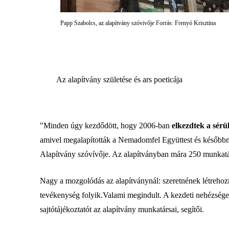
Papp Szabolcs, az alapítvány szóvivője Forrás: Frenyó Krisztina
Az alapítvány születése és ars poeticája
"Minden úgy kezdődött, hogy 2006-ban
elkezdtek a sérü
amivel megalapították a Nemadomfel Együttest és későbbn 
Alapítvány szóvívője. Az alapítványban mára 250 munkat
Nagy a mozgolódás az alapítványnál: szeretnének létrehozni 
tevékenység folyik.Valami megindult. A kezdeti nehézség
sajtótájékoztatót az alapítvány munkatársai, segítői.