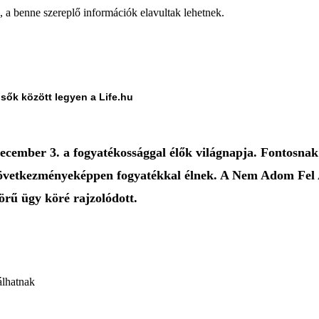
a, a benne szereplő információk elavultak lehetnek.
lsők között legyen a Life.hu
ember 3. a fogyatékossággal élők világnapja. Fontosnak t
 következményeképpen fogyatékkal élnek. A Nem Adom Fel A
örű ügy köré rajzolódott.
álhatnak