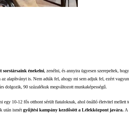
lt sorstársaink énekelni
, zenélni, és annyira ügyesen szerepeltek, hogy
az alapítványt is. Nem adták fel, ahogy mi sem adjuk fel, ezért vagy
árs dolgozik, 90 százalékuk megváltozott munkaképességű.
egy 10-12 fős otthont sérült fiataloknak, ahol önálló életvitel mellett 
ek után ismét
gyűjtési kampány kezdősött a Lélekközpont javára.
A 