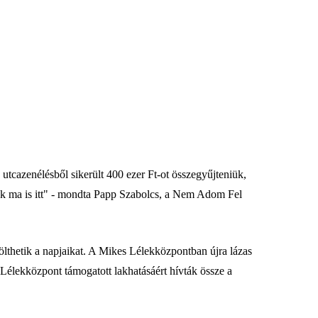
 utcazenélésből sikerült 400 ezer Ft-ot összegyűjteniük,
unk ma is itt" - mondta Papp Szabolcs, a Nem Adom Fel
tölthetik a napjaikat. A Mikes Lélekközpontban újra lázas
Lélekközpont támogatott lakhatásáért hívták össze a