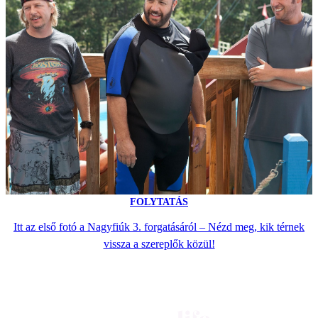
FOLYTATÁS
Itt az első fotó a Nagyfiúk 3. forgatásáról – Nézd meg, kik térnek
vissza a szereplők közül!