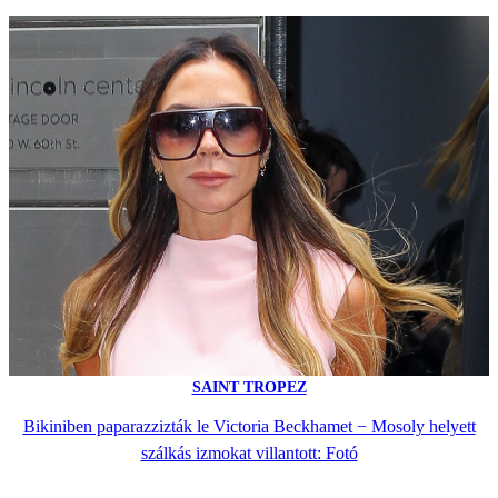
SAINT TROPEZ
Bikiniben paparazzizták le Victoria Beckhamet − Mosoly helyett
szálkás izmokat villantott: Fotó