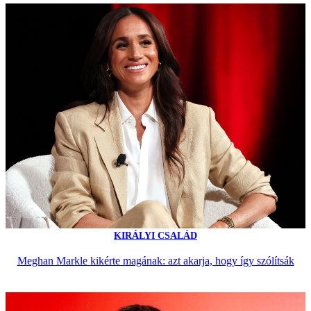
KIRÁLYI CSALÁD
Meghan Markle kikérte magának: azt akarja, hogy így szólítsák