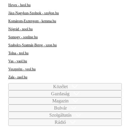
Heves - heol.hu
Jász-Nagykun-Szolnok - szoljon.hu
Komárom-Esztergom - kemma.hu
Nógrád - nool.hu
Somogy - sonline.hu
Szabolcs-Szatmár-Bereg - szon.hu
Tolna - teol.hu
Vas - vaol.hu
Veszprém - veol.hu
Zala - zaol.hu
Közélet
Gazdaság
Magazin
Bulvár
Szolgáltatás
Rádió