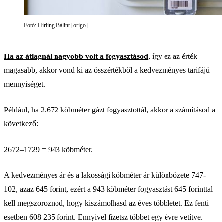
Fotó: Hirling Bálint [origo]
Ha az átlagnál nagyobb volt a fogyasztásod
, így ez az érték
magasabb, akkor vond ki az összértékből a kedvezményes tarifájú
mennyiséget.
Például, ha 2.672 köbméter gázt fogyasztottál, akkor a számításod a
következő:
2672–1729 = 943 köbméter.
A kedvezményes ár és a lakossági köbméter ár különbözete 747-
102, azaz 645 forint, ezért a 943 köbméter fogyasztást 645 forinttal
kell megszoroznod, hogy kiszámolhasd az éves többletet. Ez fenti
esetben 608 235 forint. Ennyivel fizetsz többet egy évre vetítve.