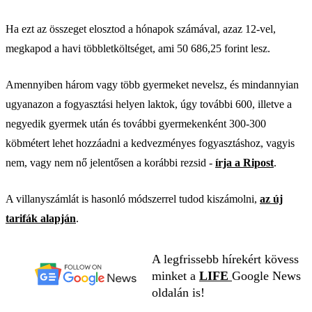
Ha ezt az összeget elosztod a hónapok számával, azaz 12-vel,
megkapod a havi többletköltséget, ami 50 686,25 forint lesz.
Amennyiben három vagy több gyermeket nevelsz, és mindannyian
ugyanazon a fogyasztási helyen laktok, úgy további 600, illetve a
negyedik gyermek után és további gyermekenként 300-300
köbmétert lehet hozzáadni a kedvezményes fogyasztáshoz, vagyis
nem, vagy nem nő jelentősen a korábbi rezsid -
írja a Ripost
.
A villanyszámlát is hasonló módszerrel tudod kiszámolni,
az új
tarifák alapján
.
A legfrissebb hírekért kövess
minket a
LIFE
Google News
oldalán is!