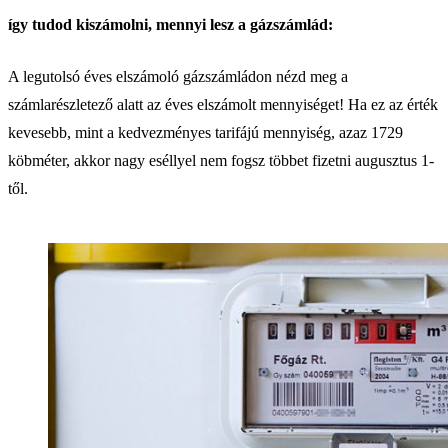
így tudod kiszámolni, mennyi lesz a gázszámlád:
A legutolsó éves elszámoló gázszámládon nézd meg a
számlarészletező alatt az éves elszámolt mennyiséget! Ha ez az érték
kevesebb, mint a kedvezményes tarifájú mennyiség, azaz 1729
köbméter, akkor nagy eséllyel nem fogsz többet fizetni augusztus 1-
től.