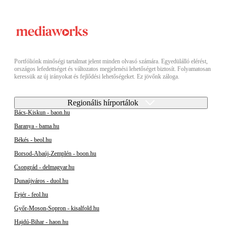
Portfóliónk minőségi tartalmat jelent minden olvasó számára. Egyedülálló elérést,
országos lefedettséget és változatos megjelenési lehetőséget biztosít. Folyamatosan
keressük az új irányokat és fejlődési lehetőségeket. Ez jövőnk záloga.
Regionális hírportálok
Bács-Kiskun - baon.hu
Baranya - bama.hu
Békés - beol.hu
Borsod-Abaúj-Zemplén - boon.hu
Csongrád - delmagyar.hu
Dunaújváros - duol.hu
Fejér - feol.hu
Győr-Moson-Sopron - kisalfold.hu
Hajdú-Bihar - haon.hu