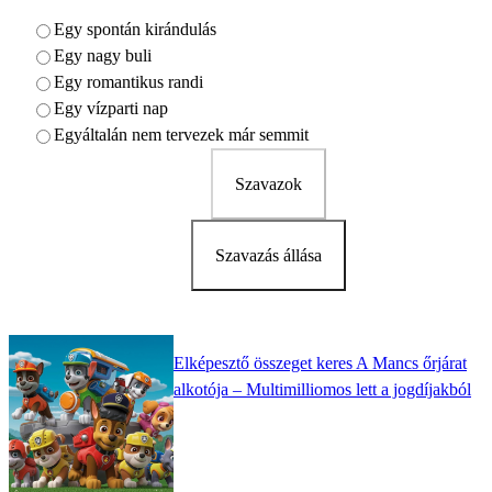
Egy spontán kirándulás
Egy nagy buli
Egy romantikus randi
Egy vízparti nap
Egyáltalán nem tervezek már semmit
Szavazok
Szavazás állása
Elképesztő összeget keres A Mancs őrjárat
alkotója – Multimilliomos lett a jogdíjakból