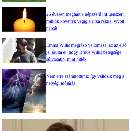
26 évesen meghalt a népszerű influenszer:
milliók követték végig a ritka rákkal vívott
harcát
Emma Willis megrázó vallomása: ez az első
jel árulta el, hogy Bruce Willis betegsége
súlyosabb, mint hitték
Nem erre számítottunk: így változik meg a
hétvégi időjárás