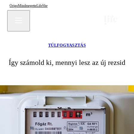
Origo
Mindmegette
Life
She
TÚLFOGYASZTÁS
Így számold ki, mennyi lesz az új rezsid